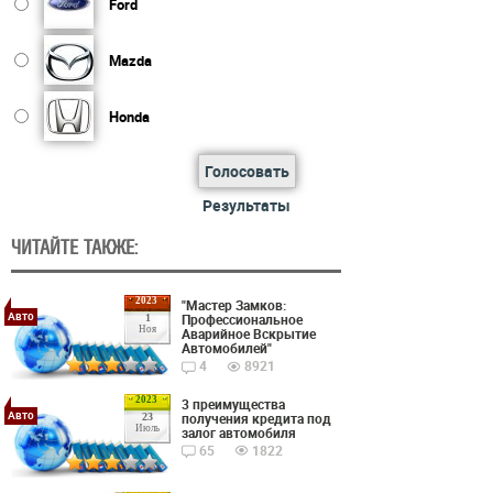
Ford
Mazda
Honda
Голосовать
Результаты
ЧИТАЙТЕ ТАКЖЕ:
2023
"Мастер Замков:
Авто
Профессиональное
1
Ноя
Аварийное Вскрытие
Автомобилей"
4
8921
2023
3 преимущества
Авто
получения кредита под
23
Июль
залог автомобиля
65
1822