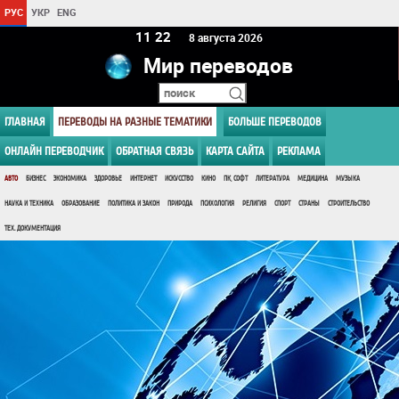
РУС
УКР
ENG
11:22
8 августа 2026
Мир переводов
ГЛАВНАЯ
ПЕРЕВОДЫ НА РАЗНЫЕ ТЕМАТИКИ
БОЛЬШЕ ПЕРЕВОДОВ
ОНЛАЙН ПЕРЕВОДЧИК
ОБРАТНАЯ СВЯЗЬ
КАРТА САЙТА
РЕКЛАМА
АВТО
БИЗНЕС
ЭКОНОМИКА
ЗДОРОВЬЕ
ИНТЕРНЕТ
ИСКУССТВО
КИНО
ПК, СОФТ
ЛИТЕРАТУРА
МЕДИЦИНА
МУЗЫКА
НАУКА И ТЕХНИКА
ОБРАЗОВАНИЕ
ПОЛИТИКА И ЗАКОН
ПРИРОДА
ПСИХОЛОГИЯ
РЕЛИГИЯ
СПОРТ
СТРАНЫ
СТРОИТЕЛЬСТВО
ТЕХ. ДОКУМЕНТАЦИЯ