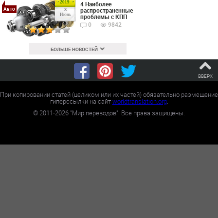
2019
4 Наиболее
Авто
распространенные
3
Июнь
проблемы с КПП
0
9842
БОЛЬШЕ НОВОСТЕЙ
ВВЕРХ
При копировании статей (целиком или их частей) обязательно размещение
гиперссылки на сайт
worldtranslation.org
.
©
2011-2026
"Мир переводов". Все права защищены.