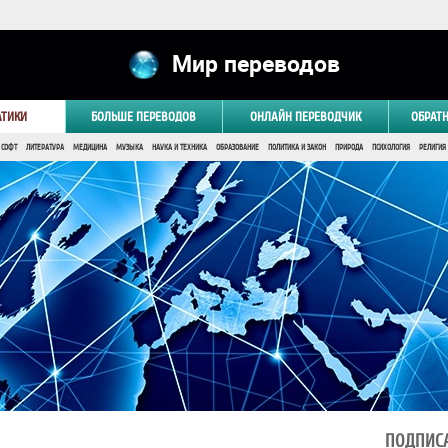
Мир переводов
АТИКИ
БОЛЬШЕ ПЕРЕВОДОВ
ОНЛАЙН ПЕРЕВОДЧИК
ОБРАТ
 СОФТ
ЛИТЕРАТУРА
МЕДИЦИНА
МУЗЫКА
НАУКА И ТЕХНИКА
ОБРАЗОВАНИЕ
ПОЛИТИКА И ЗАКОН
ПРИРОДА
ПСИХОЛОГИЯ
РЕЛИГИЯ
ПОДПИСА