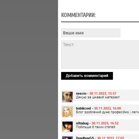
КОММЕНТАРИИ:
Добавить комментарий
nescio -
30.11.2023, 15:57
Дякую за цікавий матеріал!
bobikcool -
30.11.2023, 16:00
Блог зроблений дуже професійно, і лег
n0tabug -
30.11.2023, 16:52
Побільше б таких статей
DeadboyGS -
30.11.2023, 17:02