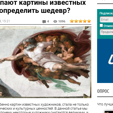
пают картины известных
 определить шедевр?
Подписка
3
, 15:21
4
1096
Отмен
ОПРОС
Что лучш
бенно картин известных художников, стала не только
ических и культурных ценностей. В данной статье мы
 почему некоторые художники считаются великими, и