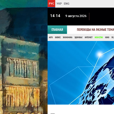
РУС
УКР
ENG
14:14
9 августа 2026
ГЛАВНАЯ
ПЕРЕВОДЫ НА РАЗНЫЕ ТЕМ
АВТО
БИЗНЕС
ЭКОНОМИКА
ЗДОРОВЬЕ
ИНТЕРНЕТ
ИСКУССТВО
КИНО
ПК,