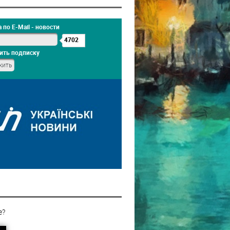
 по E-Mail - новости
4702
ить подписку
е?