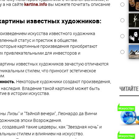
 а на сайте
kartina.info
вы можете почитать описание
картины известных художников:
оизведением искусства известного художника
ленный статус и престиж в обществе.
оторые картинные произведения приобретают
 их привлекательными для инвесторов и
артины известных художников зачастую отличаются
никальным стилем, что приносит эстетическое
ам.
нность.
Некоторые художники создают произведения,
 наследия. Владение такой картиной может быть
ЧИТАЙТЕ
ие в истории искусства.
Искусство
ны Лизы" и "Тайной вечери", Леонардо да Винчи
удожников эпохи Возрождения.
, создавший такие шедевры, как "Звездная ночь" и
кальным стилем и влиянием на искусство.
Искусство