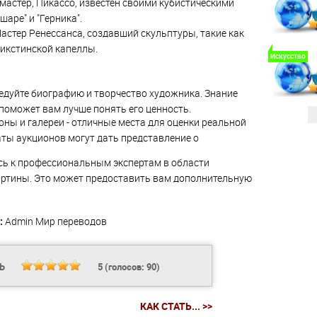
астер, Пикассо, известен своими кубистическими
аре" и "Герника".
астер Ренессанса, создавший скульптуры, такие как
 Сикстинской капеллы.
Искусство
дуйте биографию и творчество художника. Знание
поможет вам лучше понять его ценность.
ны и галереи - отличные места для оценки реальной
ты аукционов могут дать представление о
ь к профессиональным экспертам в области
картины. Это может предоставить вам дополнительную
:
Admin
Мир переводов
ТЬ
5
(голосов:
90
)
КАК СТАТЬ... >>