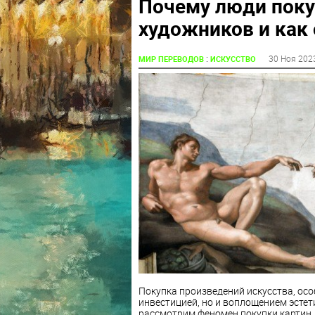
Почему люди поку
художников и как
:
30 Ноя 202
МИР ПЕРЕВОДОВ
ИСКУССТВО
Покупка произведений искусства, осо
инвестицией, но и воплощением эстет
рассмотрим феномен покупки картин,