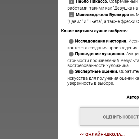
Пабло Пикассо.
Современный м
работами, такими как "Девушка на ш
Микеланджело Буонарроти.
М
"Давид" и "Пьета", а также фрески
Какие картины лучше выбрать:
Исследование и история.
Иссле
контекста создания произведения 
Проведение аукционов.
Аукцио
стоимости произведений. Результа
востребованности художника.
Экспертные оценки.
Обратитес
искусства для получения оценки 
уверенность в выборе.
Автор
ОЦЕНИТЬ НОВОС
<< ОНЛАЙН-ШКОЛА...