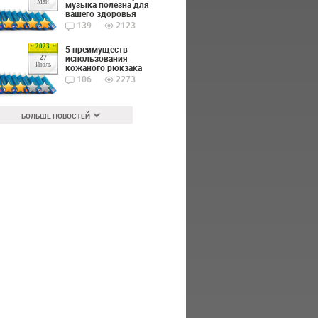
Май
музыка полезна для
вашего здоровья
139
2123
2023
5 преимуществ
использования
27
Июль
кожаного рюкзака
106
2273
БОЛЬШЕ НОВОСТЕЙ