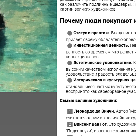
как различить подлинные шедевры. Ну
картин великих художников.
Почему люди покупают 
Статус и престиж.
Владение пр
придает своему обладателю опреде
Инвестиционная ценность.
Нек
ценность со временем, что делает
коллекционеров.
Эстетическое удовольствие.
К
высоким качеством исполнения и у
удовольствие и радость владельц
Историческая и культурная це
становящиеся частью культурного
воспринято как своеобразное участ
Самые великие художники:
Леонардо да Винчи.
Автор "Мо
считается одним из величайших х
Винсент Ван Гог.
Это художник
"Подсолнухи", известен своим уни