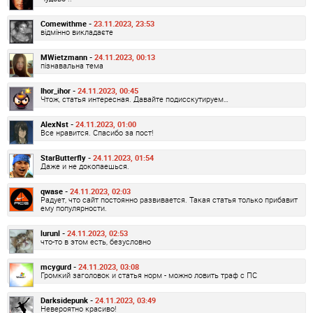
Comewithme -
23.11.2023, 23:53
відмінно викладаєте
MWietzmann -
24.11.2023, 00:13
пізнавальна тема
Ihor_ihor -
24.11.2023, 00:45
Чтож, статья интересная. Давайте подисскутируем…
AlexNst -
24.11.2023, 01:00
Все нравится. Спасибо за пост!
StarButterfly -
24.11.2023, 01:54
Даже и не докопаешься.
qwase -
24.11.2023, 02:03
Радует, что сайт постоянно развивается. Такая статья только прибавит
ему популярности.
lurunl -
24.11.2023, 02:53
что-то в этом есть, безусловно
mcygurd -
24.11.2023, 03:08
Громкий заголовок и статья норм - можно ловить траф с ПС
Darksidepunk -
24.11.2023, 03:49
Невероятно красиво!