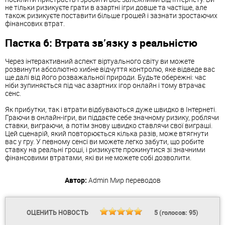
не тільки ризикуєте грати в азартні ігри довше та частіше, але
також ризикуєте поставити більше грошей і зазнати зростаючих
фінансових втрат.
Пастка 6: Втрата зв’язку з реальністю
Через інтерактивний аспект віртуального світу ви можете
розвинути абсолютно хибне відчуття контролю, яке відведе вас
ще далі від його розважальної природи. Будьте обережні: час
ніби зупиняється під час азартних ігор онлайн і тому втрачає
сенс.
Як прибутки, так і втрати відбуваються дуже швидко в Інтернеті.
Граючи в онлайн-ігри, ви піддаєте себе значному ризику, роблячи
ставки, виграючи, а потім знову швидко ставлячи свої виграші.
Цей сценарій, який повторюється кілька разів, може втягнути
вас у гру. У певному сенсі ви можете легко забути, що робите
ставку на реальні гроші, і ризикуєте прокинутися зі значними
фінансовими втратами, які ви не можете собі дозволити.
Автор:
Admin
Мир переводов
ОЦЕНИТЬ НОВОСТЬ
5
(голосов:
95
)