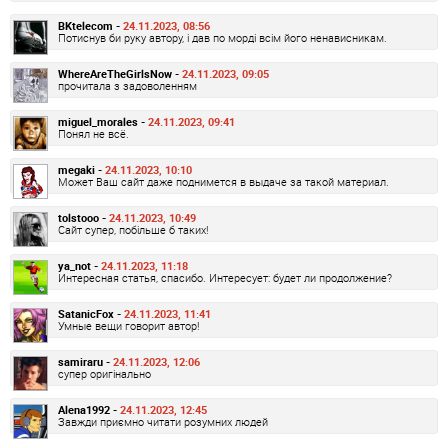
BKtelecom -
24.11.2023, 08:56
Потиснув би руку автору, і дав по морді всім його ненависникам.
WhereAreTheGirlsNow -
24.11.2023, 09:05
прочитала з задоволенням
miguel_morales -
24.11.2023, 09:41
Понял не всё.
megaki -
24.11.2023, 10:10
Может Ваш сайт даже поднимется в выдаче за такой материал.
tolstooo -
24.11.2023, 10:49
Сайт супер, побільше б таких!
ya_not -
24.11.2023, 11:18
Интересная статья, спасибо. Интересует: будет ли продолжение?
SatanicFox -
24.11.2023, 11:41
Умные вещи говорит автор!
samiraru -
24.11.2023, 12:06
супер оригінально
Alena1992 -
24.11.2023, 12:45
Завжди приємно читати розумних людей