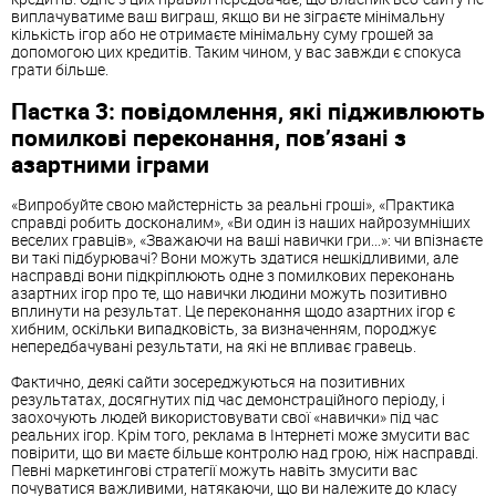
виплачуватиме ваш виграш, якщо ви не зіграєте мінімальну
кількість ігор або не отримаєте мінімальну суму грошей за
допомогою цих кредитів. Таким чином, у вас завжди є спокуса
грати більше.
Пастка 3: повідомлення, які підживлюють
помилкові переконання, пов’язані з
азартними іграми
«Випробуйте свою майстерність за реальні гроші», «Практика
справді робить досконалим», «Ви один із наших найрозумніших
веселих гравців», «Зважаючи на ваші навички гри...»: чи впізнаєте
ви такі підбурювачі? Вони можуть здатися нешкідливими, але
насправді вони підкріплюють одне з помилкових переконань
азартних ігор про те, що навички людини можуть позитивно
вплинути на результат. Це переконання щодо азартних ігор є
хибним, оскільки випадковість, за визначенням, породжує
непередбачувані результати, на які не впливає гравець.
Фактично, деякі сайти зосереджуються на позитивних
результатах, досягнутих під час демонстраційного періоду, і
заохочують людей використовувати свої «навички» під час
реальних ігор. Крім того, реклама в Інтернеті може змусити вас
повірити, що ви маєте більше контролю над грою, ніж насправді.
Певні маркетингові стратегії можуть навіть змусити вас
почуватися важливими, натякаючи, що ви належите до класу