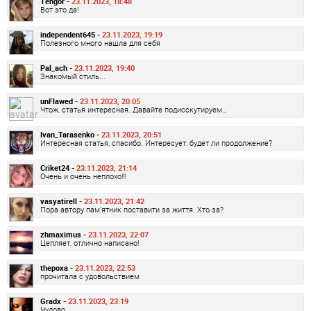
Tengor -
23.11.2023, 18:48
Вот это да!
independent645 -
23.11.2023, 19:19
Полезного много нашла для себя
Pal_ach -
23.11.2023, 19:40
Знакомый стиль...
unFlawed -
23.11.2023, 20:05
Чтож, статья интересная. Давайте подисскутируем…
Ivan_Tarasenko -
23.11.2023, 20:51
Интересная статья, спасибо. Интересует: будет ли продолжение?
Criket24 -
23.11.2023, 21:14
Очень и очень неплохо!!!
vasyatirell -
23.11.2023, 21:42
Пора автору пам'ятник поставити за життя. Хто за?
zhmaximus -
23.11.2023, 22:07
Цепляет, отлично написано!
thepoxa -
23.11.2023, 22:53
прочитала с удовольствием
Gradx -
23.11.2023, 23:19
Чудово ..