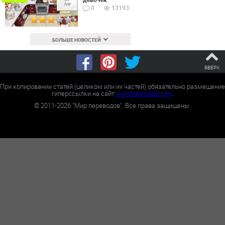
Авг
0
13193
БОЛЬШЕ НОВОСТЕЙ
ВВЕРХ
При копировании статей (целиком или их частей) обязательно размещение
гиперссылки на сайт
worldtranslation.org
.
©
2011-2026
"Мир переводов". Все права защищены.