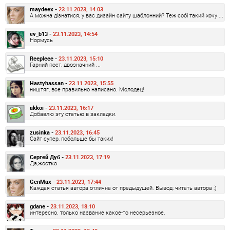
maydeex -
23.11.2023, 14:03
А можна дізнатися, у вас дизайн сайту шаблонний? Теж собі такий хочу ...
ev_b13 -
23.11.2023, 14:54
Нормусь
Reepleee -
23.11.2023, 15:10
Гарний пост, двозначний ...
Hastyhassan -
23.11.2023, 15:55
ништяг, все правильно написано. Молодец!
akkoi -
23.11.2023, 16:17
Добавлю эту статью в закладки.
zusinka -
23.11.2023, 16:45
Сайт супер, побольше бы таких!
Сергей Дуб -
23.11.2023, 17:19
Да,жостко
GenMax -
23.11.2023, 17:44
Каждая статья автора отлична от предыдущей. Вывод: читать автора :)
gdane -
23.11.2023, 18:10
интересно. только название какое-то несерьезное.