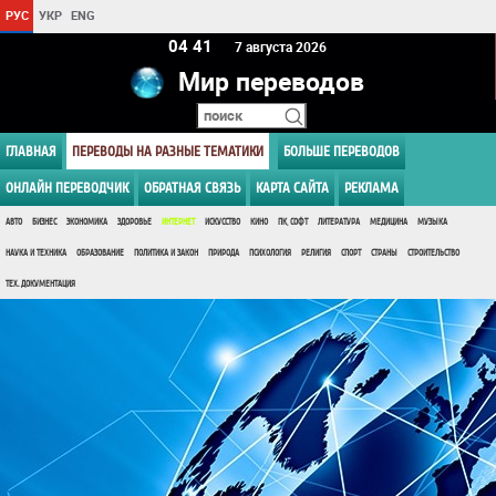
РУС
УКР
ENG
04:41
7 августа 2026
Мир переводов
ГЛАВНАЯ
ПЕРЕВОДЫ НА РАЗНЫЕ ТЕМАТИКИ
БОЛЬШЕ ПЕРЕВОДОВ
ОНЛАЙН ПЕРЕВОДЧИК
ОБРАТНАЯ СВЯЗЬ
КАРТА САЙТА
РЕКЛАМА
АВТО
БИЗНЕС
ЭКОНОМИКА
ЗДОРОВЬЕ
ИНТЕРНЕТ
ИСКУССТВО
КИНО
ПК, СОФТ
ЛИТЕРАТУРА
МЕДИЦИНА
МУЗЫКА
НАУКА И ТЕХНИКА
ОБРАЗОВАНИЕ
ПОЛИТИКА И ЗАКОН
ПРИРОДА
ПСИХОЛОГИЯ
РЕЛИГИЯ
СПОРТ
СТРАНЫ
СТРОИТЕЛЬСТВО
ТЕХ. ДОКУМЕНТАЦИЯ