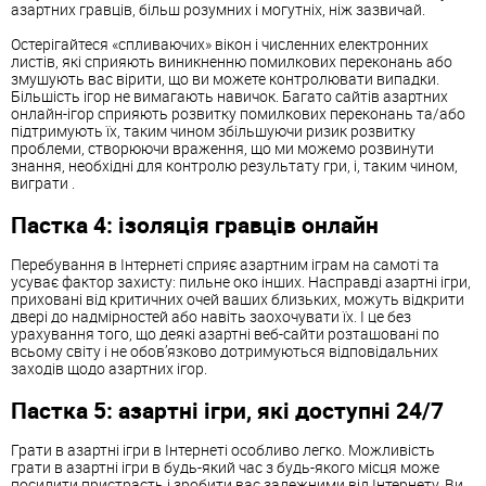
азартних гравців, більш розумних і могутніх, ніж зазвичай.
Остерігайтеся «спливаючих» вікон і численних електронних
листів, які сприяють виникненню помилкових переконань або
змушують вас вірити, що ви можете контролювати випадки.
Більшість ігор не вимагають навичок. Багато сайтів азартних
онлайн-ігор сприяють розвитку помилкових переконань та/або
підтримують їх, таким чином збільшуючи ризик розвитку
проблеми, створюючи враження, що ми можемо розвинути
знання, необхідні для контролю результату гри, і, таким чином,
виграти .
Пастка 4: ізоляція гравців онлайн
Перебування в Інтернеті сприяє азартним іграм на самоті та
усуває фактор захисту: пильне око інших. Насправді азартні ігри,
приховані від критичних очей ваших близьких, можуть відкрити
двері до надмірностей або навіть заохочувати їх. І це без
урахування того, що деякі азартні веб-сайти розташовані по
всьому світу і не обов’язково дотримуються відповідальних
заходів щодо азартних ігор.
Пастка 5: азартні ігри, які доступні 24/7
Грати в азартні ігри в Інтернеті особливо легко. Можливість
грати в азартні ігри в будь-який час з будь-якого місця може
посилити пристрасть і зробити вас залежними від Інтернету. Ви