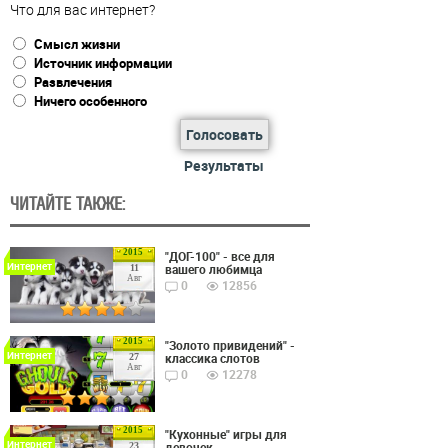
Что для вас интернет?
Смысл жизни
Источник информации
Развлечения
Ничего особенного
Голосовать
Результаты
ЧИТАЙТЕ ТАКЖЕ:
2015
"ДОГ-100" - все для
Интернет
вашего любимца
11
Авг
0
12856
2015
"Золото привидений" -
Интернет
классика слотов
27
Авг
0
12278
2015
"Кухонные" игры для
Интернет
девочек
23