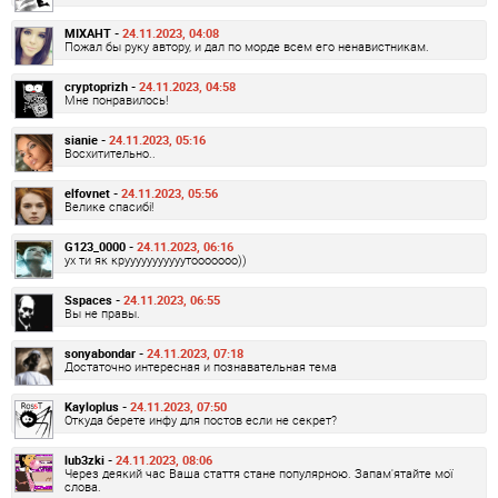
MIXAHT -
24.11.2023, 04:08
Пожал бы руку автору, и дал по морде всем его ненавистникам.
cryptoprizh -
24.11.2023, 04:58
Мне понравилось!
sianie -
24.11.2023, 05:16
Восхитительно..
elfovnet -
24.11.2023, 05:56
Велике спасибі!
G123_0000 -
24.11.2023, 06:16
ух ти як крууууууууууутооооооо))
Sspaces -
24.11.2023, 06:55
Вы не правы.
sonyabondar -
24.11.2023, 07:18
Достаточно интересная и познавательная тема
Kayloplus -
24.11.2023, 07:50
Откуда берете инфу для постов если не секрет?
lub3zki -
24.11.2023, 08:06
Через деякий час Ваша стаття стане популярною. Запам'ятайте мої
слова.