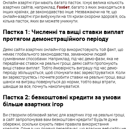
Онлайн азартні ігри мають багато пасток. Існує велика кількість
азартних сайтів, наприклад,
Гохбет
, багато з яких знаходяться в
інших країнах, де законодавство інше. Незважаючи на те, що
онлайн-азартні ігри вибухнули на тлі кризи охорони здоров’я, ось
кілька пасток, яких ви можете уникнути.
Пастка 1: Численні та вищі ставки виплат
протягом демонстраційного періоду
Деякі сайти азартних онлайн-ігор використовують той факт, що
немає глобального законодавства, заманюючи людей
сумнівними способами. Наприклад, під час демо-фази, яка не
передбачає ставок на реальні гроші, деякі сайти пропонують
вищі ставки виплат. Тобто ймовірність виграшу під час демо-
періоду збільшується, щоб спонукати вас зареєструватися. Коли
ви зареєструєтесь і почнете робити ставки на реальні гроші, ваші
шанси на виграш повернуться до норми, тобто ваші втрати,
швидше за все, почнуть накопичуватися.
Пастка 2: безкоштовні кредити за умови
більше азартних ігор
Ви створили обліковий запис для азартних ігор на реальні гроші,
а сайт запропонував вам безкоштовні кредити? Будьте дуже
обережні, оскільки існують певні правила використання
кредитів. Одне з цих правил передбачає, що власник веб-сайту не