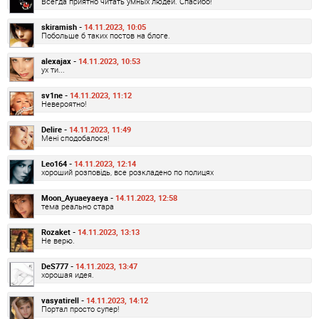
Всегда приятно читать умных людей. Спасибо!
skiramish -
14.11.2023, 10:05
Побольше б таких постов на блоге.
alexajax -
14.11.2023, 10:53
ух ти...
sv1ne -
14.11.2023, 11:12
Невероятно!
Delire -
14.11.2023, 11:49
Мені сподобалося!
Leo164 -
14.11.2023, 12:14
хороший розповідь, все розкладено по полицях
Moon_Ayuaeyaeya -
14.11.2023, 12:58
тема реально стара
Rozaket -
14.11.2023, 13:13
Не верю.
DeS777 -
14.11.2023, 13:47
хорошая идея.
vasyatirell -
14.11.2023, 14:12
Портал просто супер!