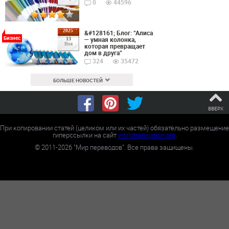
0
44596
2025
&#128161; Блог: “Алиса
Бизнес
— умная колонка,
13
Ноя
которая превращает
дом в друга”
324
35472
БОЛЬШЕ НОВОСТЕЙ
ВВЕРХ
При копировании статей (целиком или их частей) обязательно размещение
гиперссылки на сайт
worldtranslation.org
.
©
2011-2026
"Мир переводов". Все права защищены.