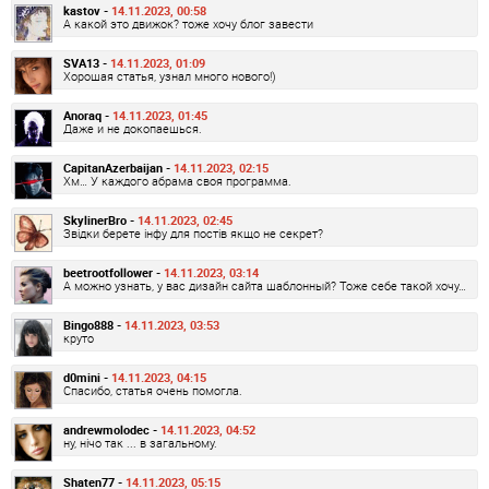
kastov -
14.11.2023, 00:58
А какой это движок? тоже хочу блог завести
SVA13 -
14.11.2023, 01:09
Хорошая статья, узнал много нового!)
Anoraq -
14.11.2023, 01:45
Даже и не докопаешься.
CapitanAzerbaijan -
14.11.2023, 02:15
Хм… У каждого абрама своя программа.
SkylinerBro -
14.11.2023, 02:45
Звідки берете інфу для постів якщо не секрет?
beetrootfollower -
14.11.2023, 03:14
А можно узнать, у вас дизайн сайта шаблонный? Тоже себе такой хочу…
Bingo888 -
14.11.2023, 03:53
круто
d0mini -
14.11.2023, 04:15
Спасибо, статья очень помогла.
andrewmolodec -
14.11.2023, 04:52
ну, нічо так ... в загальному.
Shaten77 -
14.11.2023, 05:15