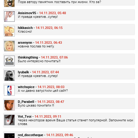
Пора автору памятник поставить при жизни. Кто за?
Anisimov95 -
14.11.2023, 05:48
И правда креатив…супер!
hikkasich -
14.11.2023, 06:15
Классно!
arsenynn -
14.11.2023, 06:43
новина послав по інету.
thinkingthing -
14.11.2023, 07:06
Было интересно почитать!!!
lyubalk -
14.11.2023, 07:44
И правда креатив…супер!
witchspice -
14.11.2023, 08:03
А чи давно запустили цей сайт?
D_Parabell -
14.11.2023, 08:47
Було цікаво почитати !!!
Vot_Tvoi -
14.11.2023, 09:11
Через некоторое время Ваша статья станет популярной. Запомните мои
слова.
red_discotheque -
14.11.2023, 09:46