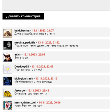
Добавить комментарий
kaldubasina -
13.11.2023, 21:07
Дуже сподобалася ваша стаття
mechta_pedofila -
13.11.2023, 21:52
После прочтения даже мне тема стала интересна.
axlsr -
13.11.2023, 22:04
Вот это да!
DeadboyGS -
13.11.2023, 22:45
Портал просто супер!
biologicaltrash -
13.11.2023, 23:12
Мені нарвится стиль викладу
Ankarpo -
13.11.2023, 23:43
Супер! Автору - респект :)
merry_tinker_bell -
14.11.2023, 00:06
Клас! Респект автору!