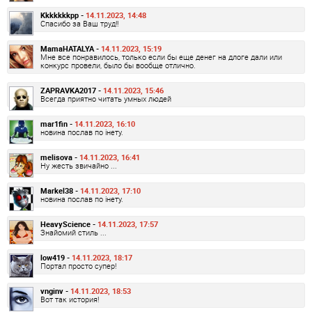
Kkkkkkkpp -
14.11.2023, 14:48
Спасибо за Ваш труд!!
MamaHATALYA -
14.11.2023, 15:19
Мне все понравилось, только если бы еще денег на длоге дали или
конкурс провели, было бы вообще отлично.
ZAPRAVKA2017 -
14.11.2023, 15:46
Всегда приятно читать умных людей
mar1fin -
14.11.2023, 16:10
новина послав по інету.
melisova -
14.11.2023, 16:41
Ну жесть звичайно ...
Markel38 -
14.11.2023, 17:10
новина послав по інету.
HeavyScience -
14.11.2023, 17:57
Знайомий стиль ...
low419 -
14.11.2023, 18:17
Портал просто супер!
vnginv -
14.11.2023, 18:53
Вот так история!