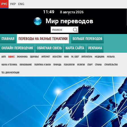
РУС
УКР
ENG
11 49
8 августа 2026
Мир переводов
ГЛАВНАЯ
ПЕРЕВОДЫ НА РАЗНЫЕ ТЕМАТИКИ
БОЛЬШЕ ПЕРЕВОДОВ
ОНЛАЙН ПЕРЕВОДЧИК
ОБРАТНАЯ СВЯЗЬ
КАРТА САЙТА
РЕКЛАМА
АВТО
БИЗНЕС
ЭКОНОМИКА
ЗДОРОВЬЕ
ИНТЕРНЕТ
ИСКУССТВО
КИНО
ПК, СОФТ
ЛИТЕРАТУРА
МЕДИЦИНА
МУЗЫКА
НАУКА И ТЕХНИКА
ОБРАЗОВАНИЕ
ПОЛИТИКА И ЗАКОН
ПРИРОДА
ПСИХОЛОГИЯ
РЕЛИГИЯ
СПОРТ
СТРАНЫ
СТРОИТЕЛЬСТВО
ТЕХ. ДОКУМЕНТАЦИЯ