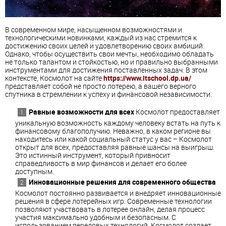
В современном мире, насыщенном возможностями и
технологическими новинками, каждый из нас стремится к
достижению своих целей и удовлетворению своих амбиций.
Однако, чтобы осуществить свои мечты, необходимо обладать
не только талантом и стойкостью, но и правильно выбранными
инструментами для достижения поставленных задач. В этом
контексте, Космолот на сайте
https://www.itschool.dp.ua/
представляет собой не просто лотерею, а вашего верного
спутника в стремлении к успеху и финансовой независимости.
Равные возможности для всех
Космолот предоставляет
уникальную возможность каждому человеку встать на путь к
финансовому благополучию. Неважно, в каком регионе вы
находитесь или какой социальный статус у вас – Космолот
открыт для всех, предоставляя равные шансы на выигрыш.
Это истинный инструмент, который привносит
справедливость в мир финансов и делает его более
доступным.
Инновационные решения для современного общества
Космолот постоянно развивается и внедряет инновационные
решения в сфере лотерейных игр. Современные технологии
позволяют участвовать в лотерее онлайн, делая процесс
участия максимально удобным и безопасным. С
использованием передовых технологий, Космолот создает