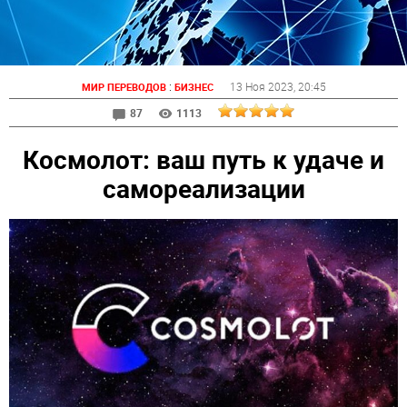
:
13 Ноя 2023
, 20:45
МИР ПЕРЕВОДОВ
БИЗНЕС
87
1113
Космолот: ваш путь к удаче и
самореализации