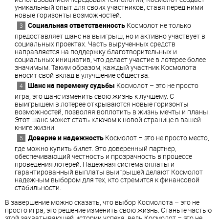
уникальный опыт для своих участников, ставя перед ними
новые горизонты возможностей.
Социальная ответственность
Космолот не только
предоставляет шанс на выигрыш, но и активно участвует в
социальных проектах. Часть вырученных средств
направляется на поддержку благотворительных и
социальных инициатив, что делает участие в лотерее более
значимым. Таким образом, каждый участник Космолота
вносит свой вклад в улучшение общества.
Шанс на перемену судьбы
Космолот – это не просто
игра, это шанс изменить свою жизнь к лучшему. С
выигрышем в лотерее открываются новые горизонты
возможностей, позволяя воплотить в жизнь мечты и планы.
Этот шанс может стать ключом к новой странице в вашей
книге жизни.
Доверие и надежность
Космолот – это не просто место,
где можно купить билет. Это доверенный партнер,
обеспечивающий честность и прозрачность в процессе
проведения лотерей. Надежная система оплаты и
гарантированный выплаты выигрышей делают Космолот
надежным выбором для тех, кто стремится к финансовой
стабильности.
В завершение можно сказать, что выбор Космолота – это не
просто игра, это решение изменить свою жизнь. Станьте частью
этой захватывающей истории успеха, ведь Космолот – это не