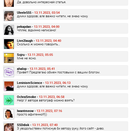
Да, довольно интересная статья.
Uleele555 -
13.11.2023, 03:54
думки здорові, але важко читати, не знаю чому.
pekapdan -
13.11.2023, 04:00
Чіпляє, відмінно написано!
Live2laugh -
13.11.2023, 04:40
Сколько ж можно говорить…
Sojru -
13.11.2023, 05:05
Мне не ясно.
ahalop -
13.11.2023, 05:41
Привет! Предлагаю обмен постовыми с вашим блогом.
LeninismScience -
13.11.2023, 06:13
думки здорові, але важко читати, не знаю чому.
OchraSmoke -
13.11.2023, 06:58
Help! У автора автограф можно взять?
Iwantmeow -
13.11.2023, 07:16
просто афигенно!!!!))
SSDdisk -
13.11.2023, 07:40
З уводольствіем потиснув би автору руку, його сайт - диво.