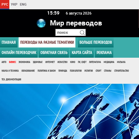
РУС
УКР
ENG
15 59
6 августа 2026
Мир переводов
ГЛАВНАЯ
ПЕРЕВОДЫ НА РАЗНЫЕ ТЕМАТИКИ
БОЛЬШЕ ПЕРЕВОДОВ
ОНЛАЙН ПЕРЕВОДЧИК
ОБРАТНАЯ СВЯЗЬ
КАРТА САЙТА
РЕКЛАМА
АВТО
БИЗНЕС
ЭКОНОМИКА
ЗДОРОВЬЕ
ИНТЕРНЕТ
ИСКУССТВО
КИНО
ПК, СОФТ
ЛИТЕРАТУРА
МЕДИЦИНА
МУЗЫКА
НАУКА И ТЕХНИКА
ОБРАЗОВАНИЕ
ПОЛИТИКА И ЗАКОН
ПРИРОДА
ПСИХОЛОГИЯ
РЕЛИГИЯ
СПОРТ
СТРАНЫ
СТРОИТЕЛЬСТВО
ТЕХ. ДОКУМЕНТАЦИЯ