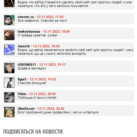
Видно, что автор старается сделать свой сайт для простых людей, и мне
кажеться, что это у него неплохо получается.
vincent_ru -
13.11.2023, 17:50
Все нравится. Спасибо за пост!
lowkeyfamous -
13.11.2023, 18:09
И правда креатив…супер!
Samir5r -
13.11.2023, 18:50
Видно, що автор намагається зробити свій сайт для простих людей, і мені
кажеться, що це у нього непогано виходить.
iSIXONE611 -
13.11.2023, 19:17
Додав в закладки
Ilgur5 -
13.11.2023, 19:52
Спасибо большое!
Filinn -
13.11.2023, 20:05
Побільше б таких статей
UberEscort -
13.11.2023, 20:42
Блог зроблений дуже професійно, і легко читається
ПОДПИСАТЬСЯ НА НОВОСТИ: