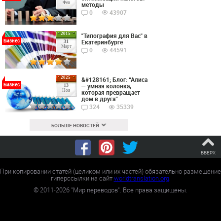
Фев
методы
0
43907
2015
"Типография для Вас" в
Бизнес
Екатеринбурге
31
Март
0
44591
2025
&#128161; Блог: “Алиса
Бизнес
— умная колонка,
13
Ноя
которая превращает
дом в друга”
324
35339
БОЛЬШЕ НОВОСТЕЙ
ВВЕРХ
При копировании статей (целиком или их частей) обязательно размещение
гиперссылки на сайт
worldtranslation.org
.
©
2011-2026
"Мир переводов". Все права защищены.