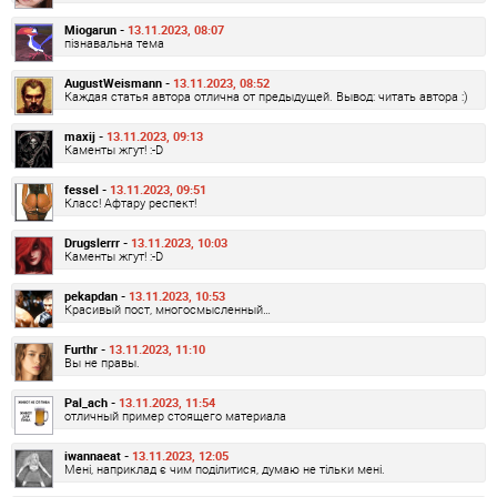
Miogarun -
13.11.2023, 08:07
пізнавальна тема
AugustWeismann -
13.11.2023, 08:52
Каждая статья автора отлична от предыдущей. Вывод: читать автора :)
maxij -
13.11.2023, 09:13
Каменты жгут! :-D
fessel -
13.11.2023, 09:51
Класс! Афтару респект!
Drugslerrr -
13.11.2023, 10:03
Каменты жгут! :-D
pekapdan -
13.11.2023, 10:53
Красивый пост, многосмысленный…
Furthr -
13.11.2023, 11:10
Вы не правы.
Pal_ach -
13.11.2023, 11:54
отличный пример стоящего материала
iwannaeat -
13.11.2023, 12:05
Мені, наприклад є чим поділитися, думаю не тільки мені.