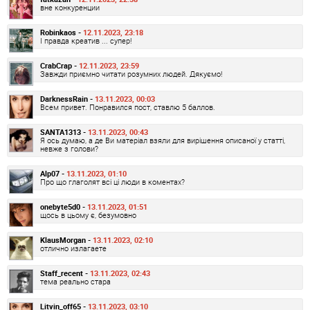
вне конкуренции
Robinkaos -
12.11.2023, 23:18
І правда креатив ... супер!
CrabCrap -
12.11.2023, 23:59
Завжди приємно читати розумних людей. Дякуємо!
DarknessRain -
13.11.2023, 00:03
Всем привет. Понравился пост, ставлю 5 баллов.
SANTA1313 -
13.11.2023, 00:43
Я ось думаю, а де Ви матеріал взяли для вирішення описаної у статті,
невже з голови?
Alp07 -
13.11.2023, 01:10
Про що глаголят всі ці люди в коментах?
onebyte5d0 -
13.11.2023, 01:51
щось в цьому є, безумовно
KlausMorgan -
13.11.2023, 02:10
отлично излагаете
Staff_recent -
13.11.2023, 02:43
тема реально стара
Litvin_off65 -
13.11.2023, 03:10