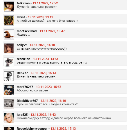
fatkazan -
13.11.2023, 12:52
Дуже пізнавально, респект
labist -
13.11.2023, 13:12
А який це движок? теж хочу блог завести
meetsevilbad -
13.11.2023, 13:47
Чудово ..
holly2t -
13.11.2023, 14:10
ух ты как крууууууууууутооооооо))
redon1on -
13.11.2023, 14:54
решил помочь и расшарил статью в соц. сетях
DeS777 -
13.11.2023, 15:13
Дуже пізнавально, респект
mark76267 -
13.11.2023, 15:57
Абсолютно согласен
BlackRiver667 -
13.11.2023, 16:10
Про що глаголят всі ці люди в коментах?
jora535 -
13.11.2023, 16:43
Пожал бы руку автору, и дал по морде всем его ненавистникам.
Redcoldcherrypepper -
13.11.2023, 17:13