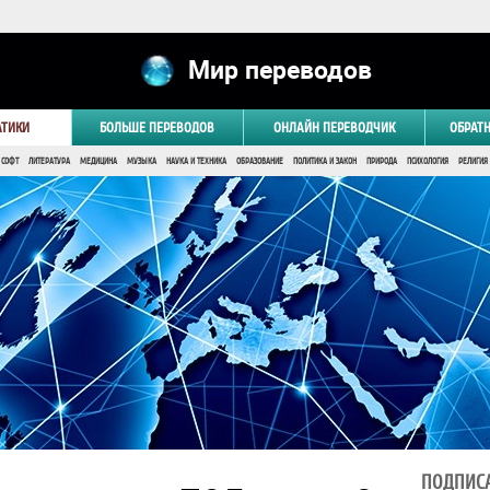
Мир переводов
АТИКИ
БОЛЬШЕ ПЕРЕВОДОВ
ОНЛАЙН ПЕРЕВОДЧИК
ОБРАТ
 СОФТ
ЛИТЕРАТУРА
МЕДИЦИНА
МУЗЫКА
НАУКА И ТЕХНИКА
ОБРАЗОВАНИЕ
ПОЛИТИКА И ЗАКОН
ПРИРОДА
ПСИХОЛОГИЯ
РЕЛИГИЯ
ПОДПИСА