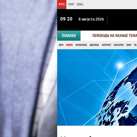
РУС
УКР
ENG
09:20
8 августа 2026
ГЛАВНАЯ
ПЕРЕВОДЫ НА РАЗНЫЕ ТЕМ
АВТО
БИЗНЕС
ЭКОНОМИКА
ЗДОРОВЬЕ
ИНТЕРНЕТ
ИСКУССТВО
КИНО
ПК,