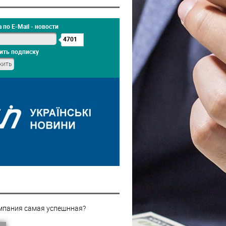
 по E-Mail - новости
4701
ить подписку
мпания самая успешнная?