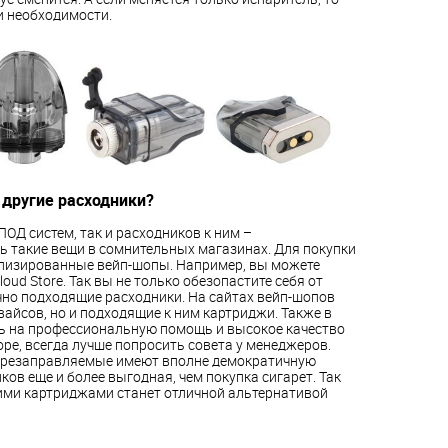
 необходимости.
 другие расходники?
ОД систем, так и расходников к ним –
ь такие вещи в сомнительных магазинах. Для покупки
ализированные вейп-шопы. Например, вы можете
oud Store. Так вы не только обезопастите себя от
чно подходящие расходники. На сайтах вейп-шопов
вайсов, но и подходящие к ним картриджи. Также в
ь на профессиональную помощь и высокое качество
оре, всегда лучше попросить совета у менеджеров.
перезаправляемые имеют вполне демократичную
ов еще и более выгодная, чем покупка сигарет. Так
ими картриджами станет отличной альтернативой