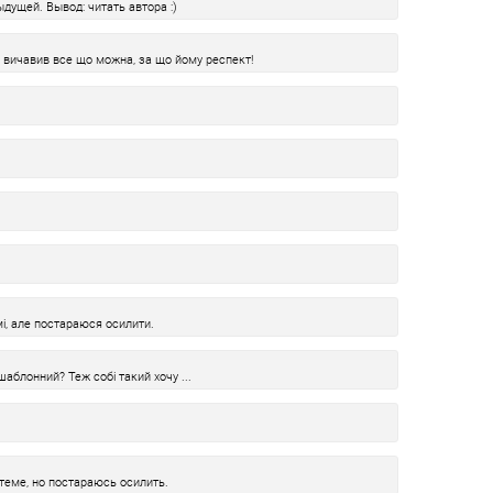
дущей. Вывод: читать автора :)
р вичавив все що можна, за що йому респект!
мі, але постараюся осилити.
шаблонний? Теж собі такий хочу ...
теме, но постараюсь осилить.