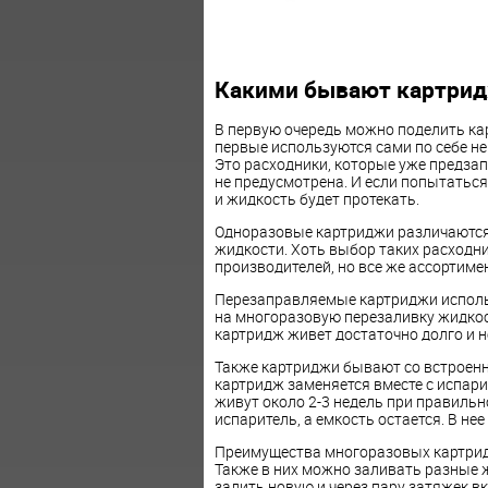
Какими бывают картрид
В первую очередь можно поделить ка
первые используются сами по себе не 
Это расходники, которые уже предза
не предусмотрена. И если попытаться
и жидкость будет протекать.
Одноразовые картриджи различаются 
жидкости. Хоть выбор таких расходн
производителей, но все же ассортиме
Перезаправляемые картриджи исполь
на многоразовую перезаливку жидкост
картридж живет достаточно долго и н
Также картриджи бывают со встроенн
картридж заменяется вместе с испарит
живут около 2-3 недель при правильн
испаритель, а емкость остается. В не
Преимущества многоразовых картридж
Также в них можно заливать разные 
залить новую и через пару затяжек вк