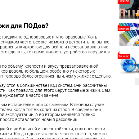
Бизнес
жи для ПОДов?
Бизнес
ртриджи на одноразовые и многоразовые. Хоть
слишком часто, все же, их можно встретить на рынке.
правлены жидкостью для вейпа и перезаправка в них
 это сделать, то герметичность устройства нарушится
Бизнес
по объему, крепости и вкусу предзаправленной
иков довольно большой, особенно у некоторых
нт гораздо более ограниченный, чем у жижек отдельно.
зуются в большинстве ПОД систем. Они рассчитаны
и. Как правило, для этого берут солевые жижки. Сам
е нуждается в частой замене.
ым испарителем или со сменным. В первом случае
елем, когда тот выходит из строя. В среднем они
ой эксплуатации. А во втором меняется только
е просто вставляется новый расходник.
ей в их большей износостойкости, долговечности.
жижки. Когда одна выпаривается полностью, можно
ус сменится. А если меняется только испаритель, то