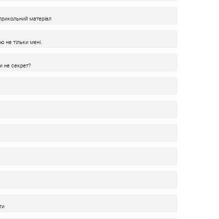
 прикольний матеріал
ю не тільки мені.
и не секрет?
ти