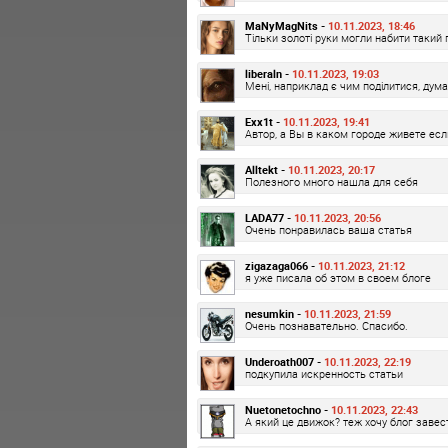
MaNyMagNits -
10.11.2023, 18:46
Тільки золоті руки могли набити такий
liberaln -
10.11.2023, 19:03
Мені, наприклад є чим поділитися, дума
Exx1t -
10.11.2023, 19:41
Автор, а Вы в каком городе живете есл
Alltekt -
10.11.2023, 20:17
Полезного много нашла для себя
LADA77 -
10.11.2023, 20:56
Очень понравилась ваша статья
zigazaga066 -
10.11.2023, 21:12
я уже писала об этом в своем блоге
nesumkin -
10.11.2023, 21:59
Очень познавательно. Спасибо.
Underoath007 -
10.11.2023, 22:19
подкупила искренность статьи
Nuetonetochno -
10.11.2023, 22:43
А який це движок? теж хочу блог завес