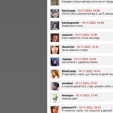
Каждая статья автора отлична от преды
Kamenyga -
10.11.2023, 14:00
ИМХО сенс розкритий від А, до Я, авто
humbugowski -
10.11.2023, 14:58
Знайомий стиль ...
shaxmin -
10.11.2023, 15:05
Мені нарвится стиль викладу
Uleele555 -
10.11.2023, 15:41
тема реально стара
Jujujuja -
10.11.2023, 16:02
прочитала с удовольствием
BlindCandy -
10.11.2023, 16:41
Я звичайно, мало, що тямлю в даній те
umoblud -
10.11.2023, 17:01
А можна дізнатися, у вас дизайн сайту 
Amargon -
10.11.2023, 17:45
хороша ідея.
johnmart19 -
10.11.2023, 18:15
Я конечно, мало, что смыслю в данной 