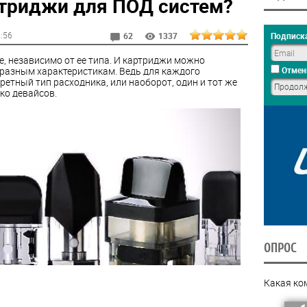
триджи для ПОД систем?
2:56
Подписка
62
1337
, независимо от ее типа. И картриджи можно
 разным характеристикам. Ведь для каждого
Отмен
етный тип расходника, или наоборот, один и тот же
ко девайсов.
ОПРОС
Какая ко