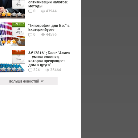
оптимизации налогов:
10
Фев
методы
0
43944
2015
"Типография для Вас" в
Екатеринбурге
31
Март
0
44596
2025
&#128161; Блог: “Алиса
— умная колонка,
13
Ноя
которая превращает
дом в друга”
324
35464
БОЛЬШЕ НОВОСТЕЙ