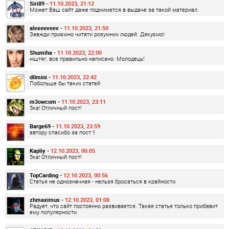
Siri89 -
11.10.2023, 21:12
Может Ваш сайт даже поднимется в выдаче за такой материал.
alexeeveev -
11.10.2023, 21:50
Завжди приємно читати розумних людей. Дякуємо!
Shumiha -
11.10.2023, 22:00
ніштяг, все правильно написано. Молодець!
d0mini -
11.10.2023, 22:42
Побольше бы таких статей
m3owcom -
11.10.2023, 23:11
5ка! Отличный пост!
Barge69 -
11.10.2023, 23:59
автору спасибо за пост !!
Kapliy -
12.10.2023, 00:05
5ка! Отличный пост!
TopCarding -
12.10.2023, 00:56
Статья не однозначная - нельзя бросаться в крайности.
zhmaximus -
12.10.2023, 01:08
Радует, что сайт постоянно развивается. Такая статья только прибавит
ему популярности.