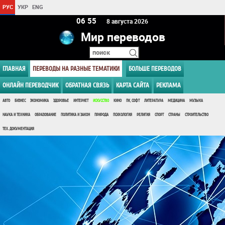
РУС
УКР
ENG
06:55
8 августа 2026
Мир переводов
ГЛАВНАЯ
ПЕРЕВОДЫ НА РАЗНЫЕ ТЕМАТИКИ
БОЛЬШЕ ПЕРЕВОДОВ
ОНЛАЙН ПЕРЕВОДЧИК
ОБРАТНАЯ СВЯЗЬ
КАРТА САЙТА
РЕКЛАМА
АВТО
БИЗНЕС
ЭКОНОМИКА
ЗДОРОВЬЕ
ИНТЕРНЕТ
ИСКУССТВО
КИНО
ПК, СОФТ
ЛИТЕРАТУРА
МЕДИЦИНА
МУЗЫКА
НАУКА И ТЕХНИКА
ОБРАЗОВАНИЕ
ПОЛИТИКА И ЗАКОН
ПРИРОДА
ПСИХОЛОГИЯ
РЕЛИГИЯ
СПОРТ
СТРАНЫ
СТРОИТЕЛЬСТВО
ТЕХ. ДОКУМЕНТАЦИЯ