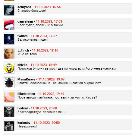
semyons -
11.10.2023, 16:54
Спасибо большое!
danyalean -
11.10.2023, 17:03
Блог супер, побільше б таких!
tw0bm -
11.10.2023, 17:57
Великолепная идея
J_Finch -
11.10.2023, 18:10
Мне не ясно.
shizka -
11.10.2023, 18:49
Потиснув би руку автору, і дав по морді всім його ненависникам.
ManaKurwe -
11.10.2023, 19:03
Стаття неоднозначна - не можна кидатися в крайності.
ilikebitches -
11.10.2023, 19:49
Пора автору пам'ятник поставити за життя. Хто за?
Fediral -
11.10.2023, 20:00
Благодарствую, полезная вещь.
karinabv -
11.10.2023, 20:50
Невероятно!