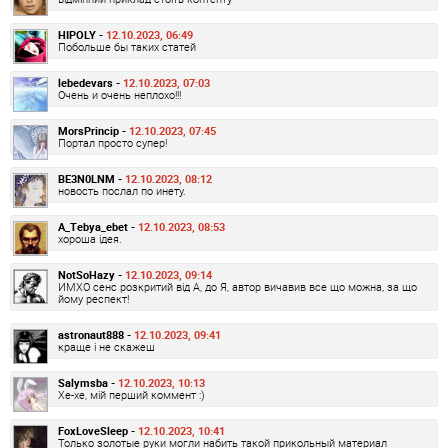
HIPOLY -
12.10.2023, 06:49
Побольше бы таких статей
lebedevars -
12.10.2023, 07:03
Очень и очень неплохо!!!
MorsPrincip -
12.10.2023, 07:45
Портал просто супер!
BE3N0LNM -
12.10.2023, 08:12
новость послал по инету.
A_Tebya_ebet -
12.10.2023, 08:53
хороша ідея.
NotSoHazy -
12.10.2023, 09:14
ИМХО сенс розкритий від А, до Я, автор вичавив все що можна, за що
йому респект!
astronaut888 -
12.10.2023, 09:41
краще і не скажеш
Salymsba -
12.10.2023, 10:13
Хе-хе, мій перший коммент :)
FoxLoveSleep -
12.10.2023, 10:41
Только золотые руки могли набить такой прикольный материал