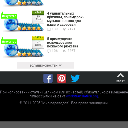
2023
4 удивительных
Искусство
причины, почему рок-
19
Май
музыка полезна для
вашего здоровья
139
2121
2023
5 преимуществ
Искусство
использования
27
Июль
кожаного рюкзака
106
2267
БОЛЬШЕ НОВОСТЕЙ
ВВЕРХ
При копировании статей (целиком или их частей) обязательно размещение
гиперссылки на сайт
worldtranslation.org
.
©
2011-2026
"Мир переводов". Все права защищены.