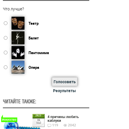
Что лучше?
Театр
Балет
Пантомима
Опера
Голосовать
Результаты
ЧИТАЙТЕ ТАКЖЕ:
2023
4 причины любить
Искусство
каблуки
16
Май
119
2042