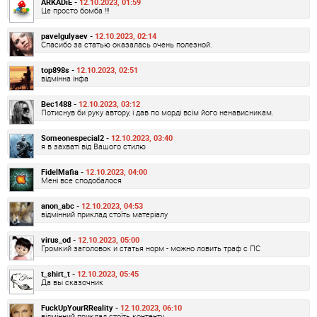
ARKADiE -
12.10.2023, 01:59
Це просто бомба !!!
pavelgulyaev -
12.10.2023, 02:14
Спасибо за статью оказалась очень полезной.
top898s -
12.10.2023, 02:51
відмінна інфа
Bec1488 -
12.10.2023, 03:12
Потиснув би руку автору, і дав по морді всім його ненависникам.
Someonespecial2 -
12.10.2023, 03:40
я в захваті від Вашого стилю
FidelMafia -
12.10.2023, 04:00
Мені все сподобалося
anon_abc -
12.10.2023, 04:53
відмінний приклад стоїть матеріалу
virus_od -
12.10.2023, 05:00
Громкий заголовок и статья норм - можно ловить траф с ПС
t_shirt_t -
12.10.2023, 05:45
Да вы сказочник
FuckUpYourRReality -
12.10.2023, 06:10
відмінний приклад стоїть контенту