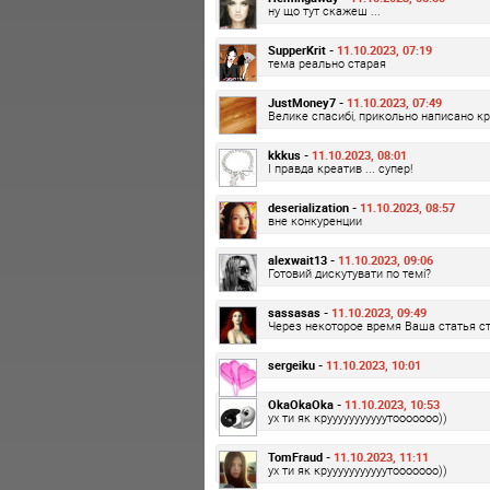
ну що тут скажеш ...
SupperKrit -
11.10.2023, 07:19
тема реально старая
JustMoney7 -
11.10.2023, 07:49
Велике спасибі, прикольно написано к
kkkus -
11.10.2023, 08:01
І правда креатив ... супер!
deserialization -
11.10.2023, 08:57
вне конкуренции
alexwait13 -
11.10.2023, 09:06
Готовий дискутувати по темі?
sassasas -
11.10.2023, 09:49
Через некоторое время Ваша статья ст
sergeiku -
11.10.2023, 10:01
OkaOkaOka -
11.10.2023, 10:53
ух ти як крууууууууууутооооооо))
TomFraud -
11.10.2023, 11:11
ух ти як крууууууууууутооооооо))