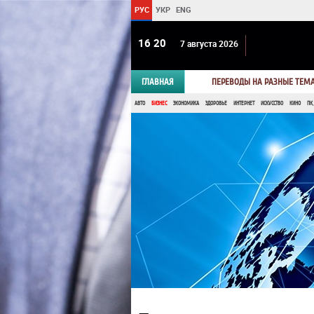
РУС
УКР
ENG
16:20
7 августа 2026
ГЛАВНАЯ
ПЕРЕВОДЫ НА РАЗНЫЕ ТЕМ
АВТО
БИЗНЕС
ЭКОНОМИКА
ЗДОРОВЬЕ
ИНТЕРНЕТ
ИСКУССТВО
КИНО
ПК,