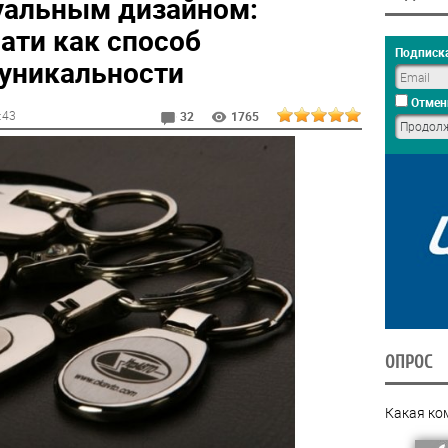
уальным дизайном:
ати как способ
Подписка
уникальности
Отмен
3:43
32
1765
ОПРОС
Какая ко