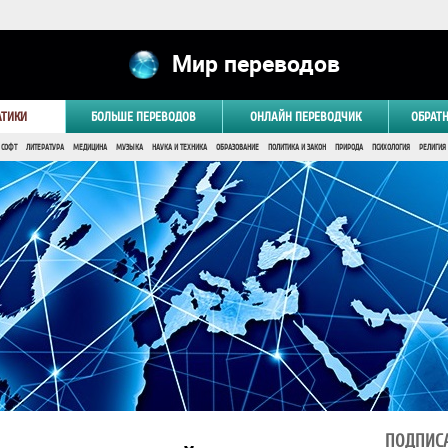
Мир переводов
АТИКИ
БОЛЬШЕ ПЕРЕВОДОВ
ОНЛАЙН ПЕРЕВОДЧИК
ОБРАТ
 СОФТ
ЛИТЕРАТУРА
МЕДИЦИНА
МУЗЫКА
НАУКА И ТЕХНИКА
ОБРАЗОВАНИЕ
ПОЛИТИКА И ЗАКОН
ПРИРОДА
ПСИХОЛОГИЯ
РЕЛИГИЯ
ПОДПИСА