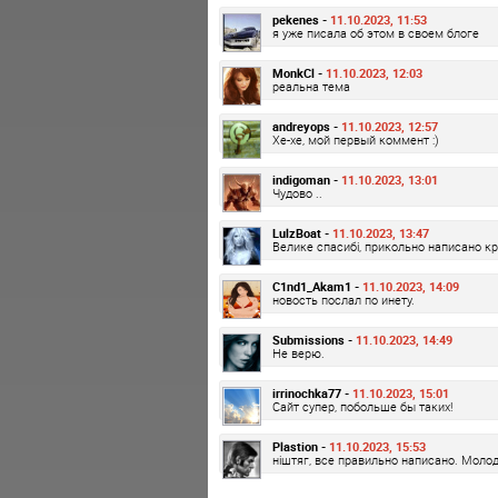
pekenes -
11.10.2023, 11:53
я уже писала об этом в своем блоге
MonkCl -
11.10.2023, 12:03
реальна тема
andreyops -
11.10.2023, 12:57
Хе-хе, мой первый коммент :)
indigoman -
11.10.2023, 13:01
Чудово ..
LulzBoat -
11.10.2023, 13:47
Велике спасибі, прикольно написано к
C1nd1_Akam1 -
11.10.2023, 14:09
новость послал по инету.
Submissions -
11.10.2023, 14:49
Не верю.
irrinochka77 -
11.10.2023, 15:01
Сайт супер, побольше бы таких!
Plastion -
11.10.2023, 15:53
ніштяг, все правильно написано. Молод