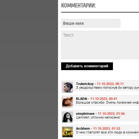
КОММЕНТАРИИ:
Добавить комментарий
Trubetckoy -
11.10.2023, 00:11
З уводольствіем потиснув би автору руку
KLAD4i -
11.10.2023, 00:41
Большое спасибо. Очень полезная ин
simpletrues -
11.10.2023, 01:06
Цепляет, отлично написано!
Arckhem -
11.10.2023, 01:53
О чем глаголят все эти люди в коммен