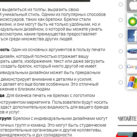
я выделиться из толпы, выразить свою
й уникальный стиль. Одним из популярных способов
ксессуаров, таких как брелоки. Брелки стали
зни, и они могут быть не только удобными, но и
идуальным дизайном, о которой вы можете узнать
рассмотрим, какие преимущества предоставляет
ться среди множества других людей.
ность
: Один из основных аргументов в пользу печати
ь дизайн, который полностью отражает вашу
ать цвета, изображения, текст или даже загрузить
создать брелок, который никто другой не имеет.
ндивидуальным дизайном может быть прекрасным
 демонстрирует внимание к деталям и усилия,
о делает его еще более особенным. Это отличный
ажение к близким людям.
да
: Для бизнеса печать на брелках с логотипом
струментом маркетинга. Пользователи будут носить
создаст дополнительную видимость для вашего бренда
в и услуг.
групп
: Брелоки с индивидуальными дизайнами могут
ЧИТАЙТЕ
ичных групп и команд. Это могут быть студенческие
готворительные организации и другие коллективы,
ринадлежность и дух солидарности.