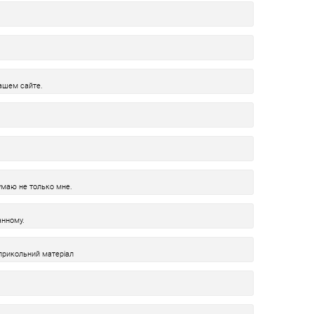
ашем сайте.
умаю не только мне.
нному.
 прикольний матеріал