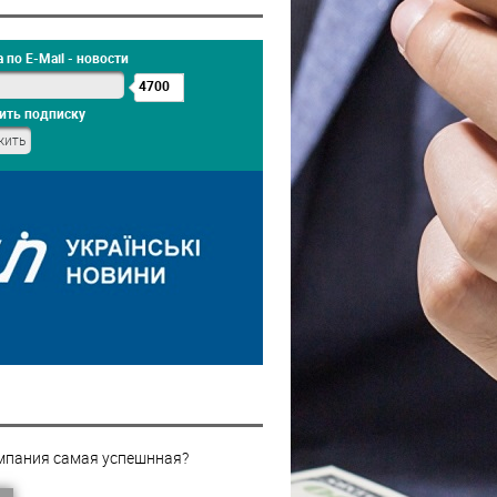
 по E-Mail - новости
4700
ить подписку
мпания самая успешнная?