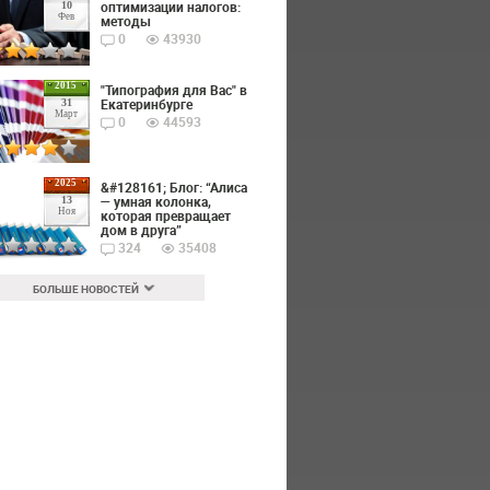
оптимизации налогов:
10
Фев
методы
0
43930
2015
"Типография для Вас" в
Екатеринбурге
31
Март
0
44593
2025
&#128161; Блог: “Алиса
— умная колонка,
13
Ноя
которая превращает
дом в друга”
324
35408
БОЛЬШЕ НОВОСТЕЙ