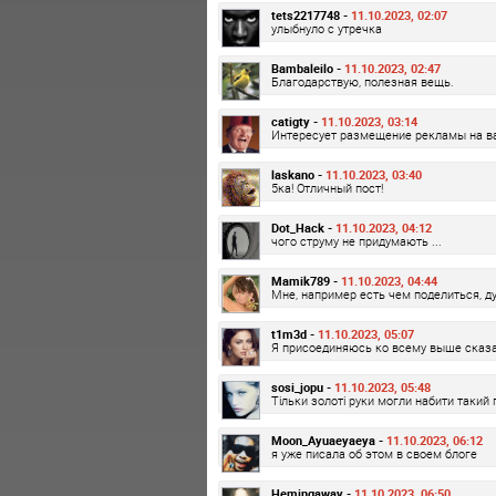
tets2217748 -
11.10.2023, 02:07
улыбнуло с утречка
Bambaleilo -
11.10.2023, 02:47
Благодарствую, полезная вещь.
catigty -
11.10.2023, 03:14
Интересует размещение рекламы на в
laskano -
11.10.2023, 03:40
5ка! Отличный пост!
Dot_Hack -
11.10.2023, 04:12
чого струму не придумають ...
Mamik789 -
11.10.2023, 04:44
Мне, например есть чем поделиться, д
t1m3d -
11.10.2023, 05:07
Я присоединяюсь ко всему выше сказа
sosi_jopu -
11.10.2023, 05:48
Тільки золоті руки могли набити такий
Moon_Ayuaeyaeya -
11.10.2023, 06:12
я уже писала об этом в своем блоге
Hemingaway -
11.10.2023, 06:50