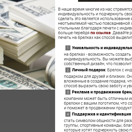
В наше время многие из нас стремятс
индивидуальность и подчеркнуть сво
сделать это является использование а
неотъемлемой частью повседневной жи
стильными благодаря печати с индив
больше перейдя
по ссылке
. Давайте 
печать на брелках как способ выдели
Уникальность и индивидуаль
на брелках - возможность создат
индивидуальность. Вы можете выбр
собственный дизайн, что позволит 
Личный подарок
: Брелок с и
подарком для друзей и близких. Он
вложенные в создание подарка, чт
способ выразить свою заботу и ув
Реклама и продвижение брен
компании может быть отличным ин
брелоки с вашим логотипом, что 
и поможет в продвижении продукто
Поддержка и идентификация 
стать символом общности для разл
группы, спортивные команды, бла
которые хотят подчеркнуть свою п