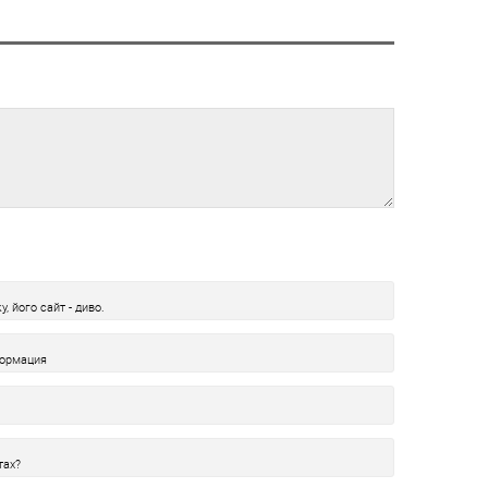
, його сайт - диво.
формация
тах?