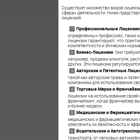
Существует множество видов лицензи
сферах деятельности. Ниже представ
лицензий:
Профессиональные Лицензии
определенных профессиях, таких к
лицензии гарантируют, что практ
компетентности и этическим норма
Бизнес-Лицензии
: Они требую
например, продажи алкоголя, рест
других. Эти лицензии регулируют
Авторские и Патентные Лице
такой как авторские права и пате
компаниям для использования сво
Торговые Марки и Франчайзи
лицензии на использование своей
франчайзинг, когда франчайзер в
и бизнес-модели.
Медицинские и Фармацевтич
медицинских и фармацевтических 
обеспечить их безопасность и эфф
Водительские и Автотранспо
транспорта, от легковых автомоби