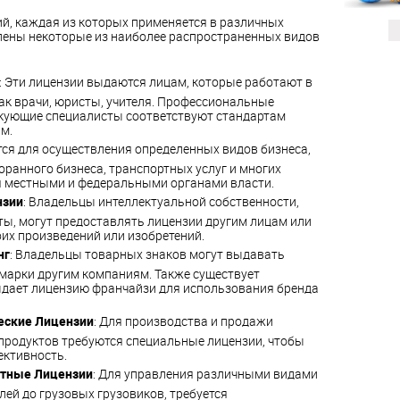
й, каждая из которых применяется в различных
лены некоторые из наиболее распространенных видов
: Эти лицензии выдаются лицам, которые работают в
ак врачи, юристы, учителя. Профессиональные
икующие специалисты соответствуют стандартам
м.
тся для осуществления определенных видов бизнеса,
оранного бизнеса, транспортных услуг и многих
ся местными и федеральными органами власти.
нзии
: Владельцы интеллектуальной собственности,
нты, могут предоставлять лицензии другим лицам или
их произведений или изобретений.
нг
: Владельцы товарных знаков могут выдавать
 марки другим компаниям. Также существует
ыдает лицензию франчайзи для использования бренда
еские Лицензии
: Для производства и продажи
продуктов требуются специальные лицензии, чтобы
ективность.
ртные Лицензии
: Для управления различными видами
лей до грузовых грузовиков, требуется