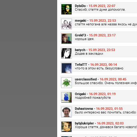
DybiDo -
15.09.2023, 22:07
Спасибі, стаття дуже допомогла.
megaki -
15.09.2023, 22:53
стаття непогана але назва якось не ду
GrekF3 -
15.09.2023, 23:17
хороша ідея.
batych -
15.09.2023, 23:53
Додав в закладки
TefalTT -
16.09.2023, 00:14
что-то в этом есть, безусловно
userclassified -
16.09.2023, 00:45
Большое спасибо. Очень полезная ин
Origaki -
16.09.2023, 01:19
подробней пожалуйста
Duhastovna -
16.09.2023, 01:55
было интересно вас почитать, спасибо 
bybjlukripler -
16.09.2023, 02:03
Хороша стаття, дізнався багато нового!