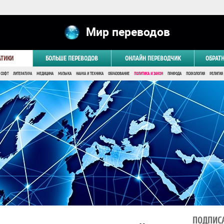
Мир переводов
АТИКИ
БОЛЬШЕ ПЕРЕВОДОВ
ОНЛАЙН ПЕРЕВОДЧИК
ОБРАТ
 СОФТ
ЛИТЕРАТУРА
МЕДИЦИНА
МУЗЫКА
НАУКА И ТЕХНИКА
ОБРАЗОВАНИЕ
ПОЛИТИКА И ЗАКОН
ПРИРОДА
ПСИХОЛОГИЯ
РЕЛИГИЯ
ПОДПИСА