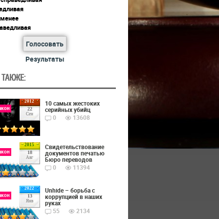
едливая
 менее
раведливая
Голосовать
Результаты
 ТАКЖЕ:
2012
10 самых жестоких
акон
серийных убийц
22
Сен
0
13608
2015
Cвидетельствование
акон
документов печатью
18
Авг
Бюро переводов
0
11394
2022
Unhide – борьба с
акон
коррупцией в наших
13
Янв
руках
55
2134