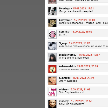
blvsdxgtr -
15.09.2023, 17:51
Дякую за цікавий матеріал!
kostyan97 -
15.09.2023, 18:01
Громкий заголовок и статья норм - мо
SomnSt -
15.09.2023, 18:52
ух ти...
Sguap -
15.09.2023, 19:02
интересно. только название какое-то н
BlackRiver667 -
15.09.2023, 19:57
Очень и очень неплохо!!!
AshKowalski -
15.09.2023, 20:09
смени название домена
Super048 -
15.09.2023, 20:59
Это — здорово!
r4Man -
15.09.2023, 21:02
5кА! Відмінний пост!
stodeny -
15.09.2023, 21:56
відмінно викладаєте