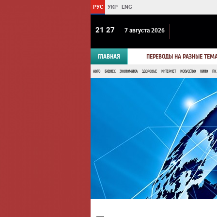
РУС
УКР
ENG
21:27
7 августа 2026
ГЛАВНАЯ
ПЕРЕВОДЫ НА РАЗНЫЕ ТЕМ
АВТО
БИЗНЕС
ЭКОНОМИКА
ЗДОРОВЬЕ
ИНТЕРНЕТ
ИСКУССТВО
КИНО
ПК,