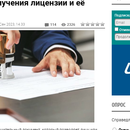
учения лицензии и её
Подписка
Сен 2023
, 14:33
114
2326
Отмен
ОПРОС
Справедл
ешительный документ, который позволяет лицу или
Очень