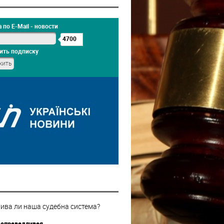
 по E-Mail - новости
4700
ить подписку
ива ли наша судебна система?
 справедливая