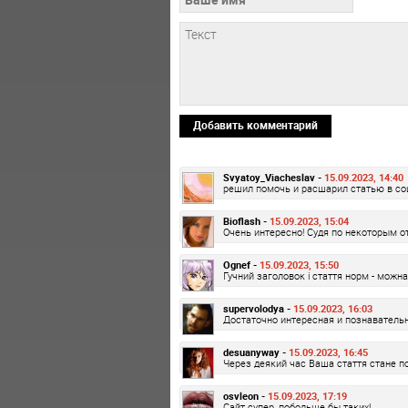
Добавить комментарий
Svyatoy_Viacheslav -
15.09.2023, 14:40
решил помочь и расшарил статью в соц
Bioflash -
15.09.2023, 15:04
Очень интересно! Судя по некоторым о
Ognef -
15.09.2023, 15:50
Гучний заголовок і стаття норм - можн
supervolodya -
15.09.2023, 16:03
Достаточно интересная и познаватель
desuanyway -
15.09.2023, 16:45
Через деякий час Ваша стаття стане по
osvleon -
15.09.2023, 17:19
Сайт супер, побольше бы таких!