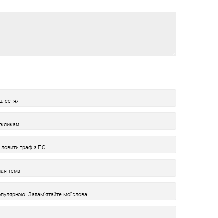
. сетях
ткликам ….
а ловити траф з ПС
ная тема
пулярною. Запам'ятайте мої слова.