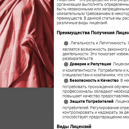
организации выполнять определенные
быть незаконными или запрещенными
обязательным требованием в некотор
преимуществ. В данной статье мы ра
различные виды лицензий.
Преимущества Получения Лице
Легальность и Легитимность: 
является возможность законного 
деятельности. Это помогает избе
разбирательств.
Доверие и Репутация
: Лиценз
и компетентности. Потребители и
специалистам и компаниям, что с
Безопасность и Качество
: В н
потребовать прохождения обучения
профессионалы обладают необходи
повышает качество предоставляем
Защита Потребителей
: Лицен
потребителей. Регулирование опр
контролировать и надзирать за д
способствует предотвращению мош
Виды Лицензий