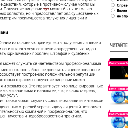
 действия, которые в противном случае могли бы
Справ
. Получение лицензии
тут
может быть не только
Более
ых областях, но и предоставляет ряд существенных
не сп
ссмотрим преимущества получения лицензии и
нзии
Одним из основных преимуществ получения лицензии
ЧИТАЙТЕ
и легитимного осуществления определенных видов
жать юридических проблем, штрафов и судебных
ия может служить свидетельством профессионализма
Политика и З
 клиенты склонны больше доверять лицензированным
пособствует построению положительной репутации.
екоторых отраслях получение лицензии может
 и экзаменов. Это гарантирует, что лицензированные
Политика и З
мыми знаниями и навыками, что, в свою очередь,
ых услуг.
зия также может служить средством защиты интересов
еделенных отраслей через выдачу лицензий позволяет
еятельностью компаний и профессионалов, что
Политика и З
енничества и недобросовестной практики.