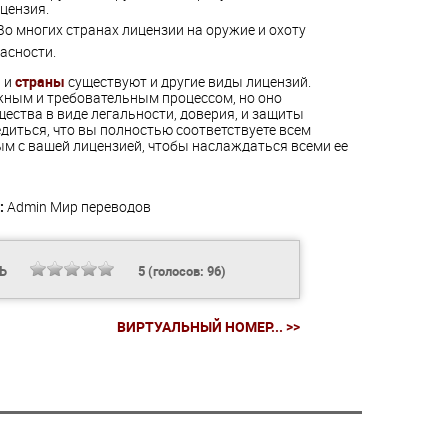
цензия.
 Во многих странах лицензии на оружие и охоту
асности.
и и
страны
существуют и другие виды лицензий.
жным и требовательным процессом, но оно
ества в виде легальности, доверия, и защиты
едиться, что вы полностью соответствуете всем
м с вашей лицензией, чтобы наслаждаться всеми ее
:
Admin
Мир переводов
ТЬ
5
(голосов:
96
)
ВИРТУАЛЬНЫЙ НОМЕР... >>