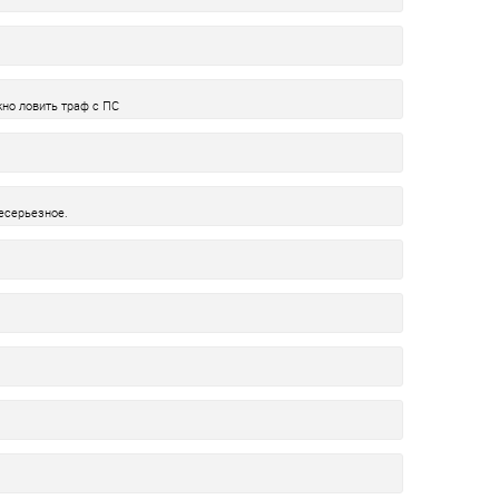
жно ловить траф с ПС
есерьезное.