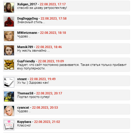
Xuligan_2017 -
22.08.2023, 17:17
спасибі за цікаву ретроспективу!
DogDoggyDog -
22.08.2023, 17:58
Знакомый стиль...
MWietzmann -
22.08.2023, 18:18
Чудово ..
Mamik789 -
22.08.2023, 18:46
Ну жесть звичайно ...
GuyFriendly -
22.08.2023, 19:09
Радует, что сайт постоянно развивается. Такая статья только прибавит
ему популярности.
steant -
22.08.2023, 19:49
Ух ты :) Здорово как!
ThomasS8 -
22.08.2023, 20:17
Портал просто супер!
cyancat -
22.08.2023, 20:53
Чудово ..
Kopybara -
22.08.2023, 21:02
Классно!