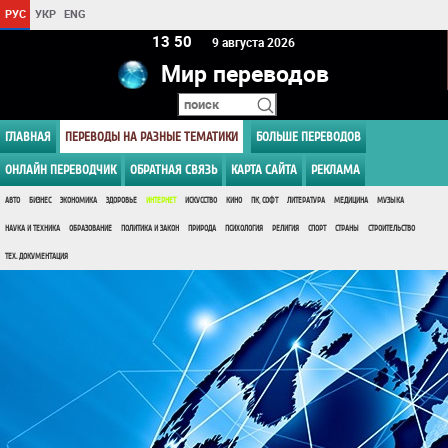
РУС
УКР
ENG
13:50
9 августа 2026
Мир переводов
ГЛАВНАЯ
ПЕРЕВОДЫ НА РАЗНЫЕ ТЕМАТИКИ
БОЛЬШЕ ПЕРЕВОДОВ
ОНЛАЙН ПЕРЕВОДЧИК
ОБРАТНАЯ СВЯЗЬ
КАРТА САЙТА
РЕКЛАМА
АВТО
БИЗНЕС
ЭКОНОМИКА
ЗДОРОВЬЕ
ИНТЕРНЕТ
ИСКУССТВО
КИНО
ПК, СОФТ
ЛИТЕРАТУРА
МЕДИЦИНА
МУЗЫКА
НАУКА И ТЕХНИКА
ОБРАЗОВАНИЕ
ПОЛИТИКА И ЗАКОН
ПРИРОДА
ПСИХОЛОГИЯ
РЕЛИГИЯ
СПОРТ
СТРАНЫ
СТРОИТЕЛЬСТВО
ТЕХ. ДОКУМЕНТАЦИЯ