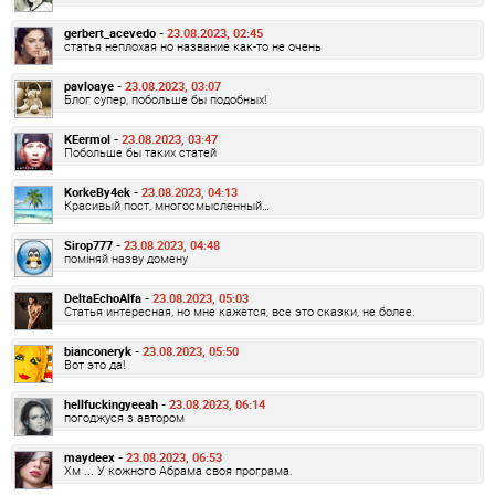
gerbert_acevedo -
23.08.2023, 02:45
статья неплохая но название как-то не очень
pavloaye -
23.08.2023, 03:07
Блог супер, побольше бы подобных!
KEermol -
23.08.2023, 03:47
Побольше бы таких статей
KorkeBy4ek -
23.08.2023, 04:13
Красивый пост, многосмысленный…
Sirop777 -
23.08.2023, 04:48
поміняй назву домену
DeltaEchoAlfa -
23.08.2023, 05:03
Статья интересная, но мне кажется, все это сказки, не более.
bianconeryk -
23.08.2023, 05:50
Вот это да!
hellfuckingyeeah -
23.08.2023, 06:14
погоджуся з автором
maydeex -
23.08.2023, 06:53
Хм ... У кожного Абрама своя програма.