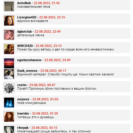
AvitoNsk -
22.08.2023, 21:42
познавательная тема
Lizerginn420 -
22.08.2023, 22:15
відмінно викладаєте
dgbotclub -
22.08.2023, 22:49
детальніше ласка
WWCD420 -
22.08.2023, 23:13
Пожал бы руку автору, и дал по морде всем его ненавистникам.
egorbezshansov -
22.08.2023, 23:49
Dunk_memes -
23.08.2023, 00:17
Відмінний матеріал. Спасибі і пишіть ще, тільки картнок замало!
cnztin -
23.08.2023, 00:47
Привіт! Пропоную обмін постовими з вашим блогом.
serjorez -
23.08.2023, 01:03
поза конкуренцією
lowrider -
23.08.2023, 01:59
Читаешь это и думаешь...
t4erpak -
23.08.2023, 02:15
Монетизацией лучше займитесь. А так отлично!