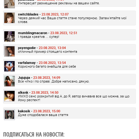
Интересует размещение рекламы на вашем сайте.
switchblades -
23.08.2023, 12:07
Через деякий час Ваша стаття стане популярною. Запам'ятайте мої
слова.
mumblingmacaron -
23.08.2023, 12:51
І правда креатив ... супер!
psyengodie -
23.08.2023, 13:04
отличный пример стоящего контента
varfalamay -
23.08.2023, 13:54
Корисного багато знайшла для себе
Jujujuja -
23.08.2023, 14:09
Все чітко і по справі. Добре написано, дякую.
alksnk -
23.08.2023, 14:50
ИМХО сенс розкритий від А, до Я, автор вичавив все що можна, за що
йому респект!
kakosik -
23.08.2023, 15:00
Дуже сподобалася ваша стаття
ПОДПИСАТЬСЯ НА НОВОСТИ: