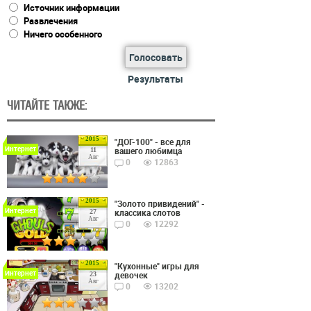
Источник информации
Развлечения
Ничего особенного
Голосовать
Результаты
ЧИТАЙТЕ ТАКЖЕ:
2015
"ДОГ-100" - все для
Интернет
вашего любимца
11
Авг
0
12863
2015
"Золото привидений" -
Интернет
классика слотов
27
Авг
0
12292
2015
"Кухонные" игры для
Интернет
девочек
23
Авг
0
13202