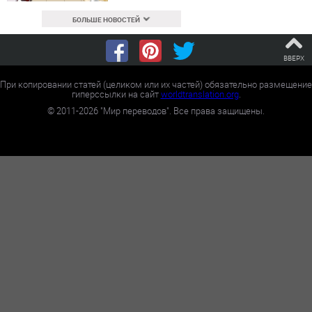
БОЛЬШЕ НОВОСТЕЙ
ВВЕРХ
При копировании статей (целиком или их частей) обязательно размещение
гиперссылки на сайт
worldtranslation.org
.
©
2011-2026
"Мир переводов". Все права защищены.