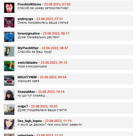
PovelitelKlitora -
23.08.2023, 07:05
спасибі за цікаву ретроспективу!
andreyops -
23.08.2023, 07:51
Очень понравилась ваша статья
liveenigmalive -
23.08.2023, 08:17
Дуже пізнавально, респект
MyPixelAffair -
23.08.2023, 08:47
Спасибо за Ваш труд!!
switchblades -
23.08.2023, 09:12
поза конкуренцією
MIGHTYMM -
23.08.2023, 09:54
хорошая идея.
StunnaMan -
23.08.2023, 10:14
ну що тут скажеш ...
mdpv7 -
23.08.2023, 10:55
Дуже сподобалася ваша стаття
Des_high_hopes -
23.08.2023, 11:19
А який це движок? теж хочу блог завести
palambala -
23.08.2023, 11:51