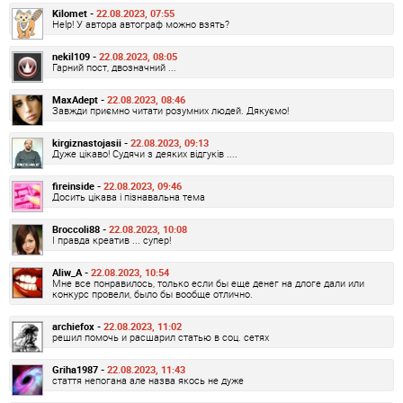
Kilomet -
22.08.2023, 07:55
Help! У автора автограф можно взять?
nekil109 -
22.08.2023, 08:05
Гарний пост, двозначний ...
MaxAdept -
22.08.2023, 08:46
Завжди приємно читати розумних людей. Дякуємо!
kirgiznastojasii -
22.08.2023, 09:13
Дуже цікаво! Судячи з деяких відгуків ....
fireinside -
22.08.2023, 09:46
Досить цікава і пізнавальна тема
Broccoli88 -
22.08.2023, 10:08
І правда креатив ... супер!
Aliw_A -
22.08.2023, 10:54
Мне все понравилось, только если бы еще денег на длоге дали или
конкурс провели, было бы вообще отлично.
archiefox -
22.08.2023, 11:02
решил помочь и расшарил статью в соц. сетях
Griha1987 -
22.08.2023, 11:43
стаття непогана але назва якось не дуже