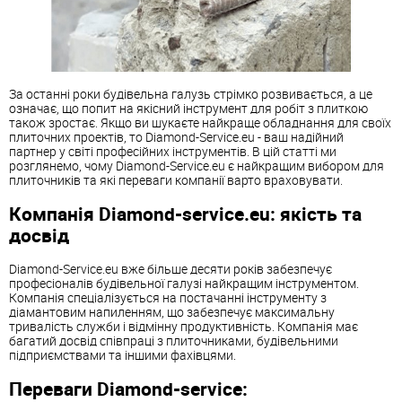
За останні роки будівельна галузь стрімко розвивається, а це
означає, що попит на якісний інструмент для робіт з плиткою
також зростає. Якщо ви шукаєте найкраще обладнання для своїх
плиточних проектів, то Diamond-Service.eu - ваш надійний
партнер у світі професійних інструментів. В цій статті ми
розглянемо, чому Diamond-Service.eu є найкращим вибором для
плиточників та які переваги компанії варто враховувати.
Компанія Diamond-service.eu: якість та
досвід
Diamond-Service.eu вже більше десяти років забезпечує
професіоналів будівельної галузі найкращим інструментом.
Компанія спеціалізується на постачанні інструменту з
діамантовим напиленням, що забезпечує максимальну
тривалість служби і відмінну продуктивність. Компанія має
багатий досвід співпраці з плиточниками, будівельними
підприємствами та іншими фахівцями.
Переваги Diamond-service: