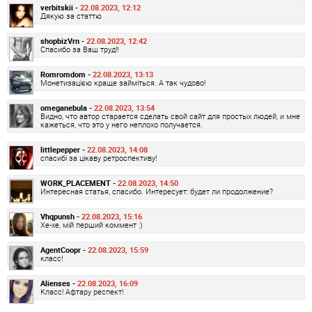
verbitskii -
22.08.2023, 12:12
Дякую за статтю
shopbizVrn -
22.08.2023, 12:42
Спасибо за Ваш труд!!
Romromdom -
22.08.2023, 13:13
Монетизацією краще займіться. А так чудово!
omeganebula -
22.08.2023, 13:54
Видно, что автор старается сделать свой сайт для простых людей, и мне
кажеться, что это у него неплохо получается.
littlepepper -
22.08.2023, 14:08
спасибі за цікаву ретроспективу!
WORK_PLACEMENT -
22.08.2023, 14:50
Интересная статья, спасибо. Интересует: будет ли продолжение?
Vhqpunsh -
22.08.2023, 15:16
Хе-хе, мій перший коммент :)
AgentCoopr -
22.08.2023, 15:59
класс!
Alienses -
22.08.2023, 16:09
Класс! Афтару респект!