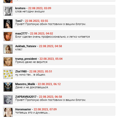
kroitors -
22.08.2023, 03:09
слов нет,одни эмоции
Toni7 -
22.08.2023, 03:55
Привіт! Пропоную обмін постовими з вашим блогом.
max2777 -
22.08.2023, 04:02
Блог сделан очень профессионально, и легко читается
Askhab_Yatsiev -
22.08.2023, 04:58
клас!
trump_president -
22.08.2023, 05:04
Прямо даже не верится
Zloi1980 -
22.08.2023, 05:51
ну, ничо так… в общем.
Maestro_Malik -
22.08.2023, 06:12
Даже и не докопаешься.
ZAPRAVKA2017 -
22.08.2023, 06:58
Привіт! Пропоную обмін постовими з вашим блогом.
Horomaster -
22.08.2023, 07:09
Читаешь это и думаешь...