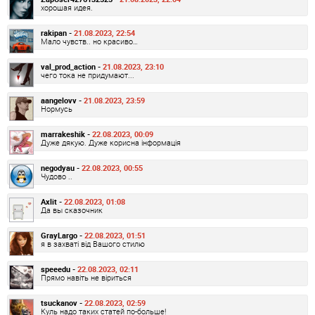
хорошая идея.
rakipan -
21.08.2023, 22:54
Мало чувств.. но красиво…
val_prod_action -
21.08.2023, 23:10
чего тока не придумают...
aangelovv -
21.08.2023, 23:59
Нормусь
marrakeshik -
22.08.2023, 00:09
Дуже дякую. Дуже корисна інформація
negodyau -
22.08.2023, 00:55
Чудово ..
Axlit -
22.08.2023, 01:08
Да вы сказочник
GrayLargo -
22.08.2023, 01:51
я в захваті від Вашого стилю
speeedu -
22.08.2023, 02:11
Прямо навіть не віриться
tsuckanov -
22.08.2023, 02:59
Куль надо таких статей по-больше!