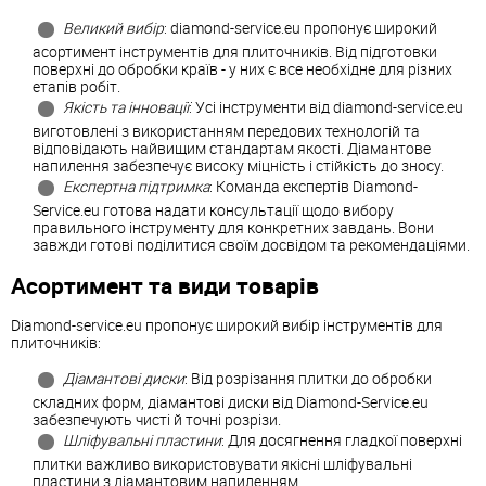
Великий вибір
: diamond-service.eu пропонує широкий
асортимент інструментів для плиточників. Від підготовки
поверхні до обробки країв - у них є все необхідне для різних
етапів робіт.
Якість та інновації
: Усі інструменти від diamond-service.eu
виготовлені з використанням передових технологій та
відповідають найвищим стандартам якості. Діамантове
напилення забезпечує високу міцність і стійкість до зносу.
Експертна підтримка
: Команда експертів Diamond-
Service.eu готова надати консультації щодо вибору
правильного інструменту для конкретних завдань. Вони
завжди готові поділитися своїм досвідом та рекомендаціями.
Асортимент та види товарів
Diamond-service.eu пропонує широкий вибір інструментів для
плиточників:
Діамантові диски
: Від розрізання плитки до обробки
складних форм, діамантові диски від Diamond-Service.eu
забезпечують чисті й точні розрізи.
Шліфувальні пластини
: Для досягнення гладкої поверхні
плитки важливо використовувати якісні шліфувальні
пластини з діамантовим напиленням.