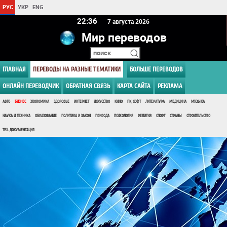
РУС
УКР
ENG
22 36
7 августа 2026
Мир переводов
ГЛАВНАЯ
ПЕРЕВОДЫ НА РАЗНЫЕ ТЕМАТИКИ
БОЛЬШЕ ПЕРЕВОДОВ
ОНЛАЙН ПЕРЕВОДЧИК
ОБРАТНАЯ СВЯЗЬ
КАРТА САЙТА
РЕКЛАМА
АВТО
БИЗНЕС
ЭКОНОМИКА
ЗДОРОВЬЕ
ИНТЕРНЕТ
ИСКУССТВО
КИНО
ПК, СОФТ
ЛИТЕРАТУРА
МЕДИЦИНА
МУЗЫКА
НАУКА И ТЕХНИКА
ОБРАЗОВАНИЕ
ПОЛИТИКА И ЗАКОН
ПРИРОДА
ПСИХОЛОГИЯ
РЕЛИГИЯ
СПОРТ
СТРАНЫ
СТРОИТЕЛЬСТВО
ТЕХ. ДОКУМЕНТАЦИЯ