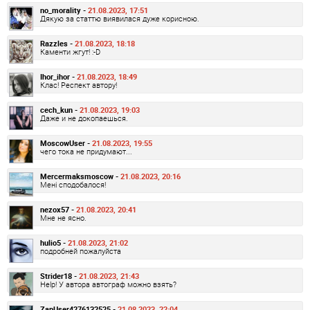
no_morality -
21.08.2023, 17:51
Дякую за статтю виявилася дуже корисною.
Razzles -
21.08.2023, 18:18
Каменти жгут! :-D
Ihor_ihor -
21.08.2023, 18:49
Клас! Респект автору!
cech_kun -
21.08.2023, 19:03
Даже и не докопаешься.
MoscowUser -
21.08.2023, 19:55
чего тока не придумают...
Mercermaksmoscow -
21.08.2023, 20:16
Мені сподобалося!
nezox57 -
21.08.2023, 20:41
Мне не ясно.
hulio5 -
21.08.2023, 21:02
подробней пожалуйста
Strider18 -
21.08.2023, 21:43
Help! У автора автограф можно взять?
ZapUser4276132525 -
21.08.2023, 22:04