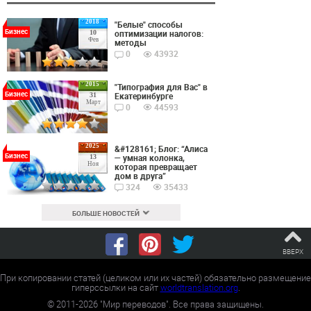
2018
"Белые" способы
Бизнес
оптимизации налогов:
10
Фев
методы
0
43932
2015
"Типография для Вас" в
Бизнес
Екатеринбурге
31
Март
0
44593
2025
&#128161; Блог: “Алиса
Бизнес
— умная колонка,
13
Ноя
которая превращает
дом в друга”
324
35433
БОЛЬШЕ НОВОСТЕЙ
ВВЕРХ
При копировании статей (целиком или их частей) обязательно размещение
гиперссылки на сайт
worldtranslation.org
.
©
2011-2026
"Мир переводов". Все права защищены.