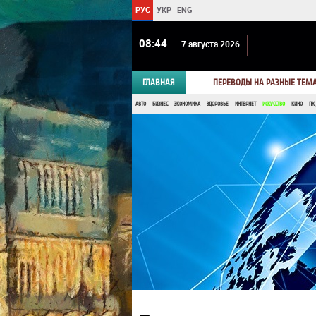
РУС
УКР
ENG
08:44
7 августа 2026
ГЛАВНАЯ
ПЕРЕВОДЫ НА РАЗНЫЕ ТЕМ
АВТО
БИЗНЕС
ЭКОНОМИКА
ЗДОРОВЬЕ
ИНТЕРНЕТ
ИСКУССТВО
КИНО
ПК,