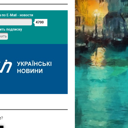
 по E-Mail - новости
4700
ить подписку
е?