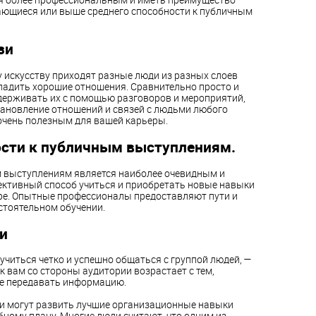
ающиеся или выше среднего способности к публичным
зи
 искусству приходят разные люди из разных слоев
аладить хорошие отношения. Сравнительно просто и
ддерживать их с помощью разговоров и мероприятий,
ановление отношений и связей с людьми любого
очень полезным для вашей карьеры.
ости к публичным выступлениям.
м выступлениям является наиболее очевидным и
тивный способ учиться и приобретать новые навыки
аре. Опытные профессионалы предоставляют пути и
стоятельном обучении.
и
читься четко и успешно общаться с группой людей, —
к вам со стороны аудитории возрастает с тем,
те передавать информацию.
и могут развить лучшие организационные навыки
ному плану. Многие люди считают, что одним из