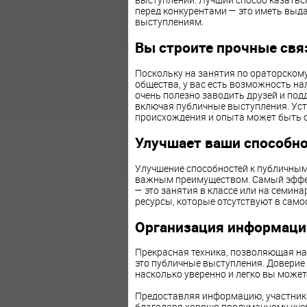
перед конкурентами — это иметь выд
выступлениям.
Вы строите прочные свя
Поскольку на занятия по ораторскому
общества, у вас есть возможность н
очень полезно заводить друзей и по
включая публичные выступления. Уст
происхождения и опыта может быть 
Улучшает ваши способн
Улучшение способностей к публичны
важным преимуществом. Самый эффек
— это занятия в классе или на семин
ресурсы, которые отсутствуют в само
Организация информаци
Прекрасная техника, позволяющая нау
это публичные выступления. Доверие 
насколько уверенно и легко вы може
Предоставляя информацию, участник
благодаря хорошо продуманному учеб