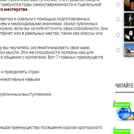
 требуются годы самоотверженности и тщательной
го мастерства
.
пертом и смелым с помощью подготовленных
ием и необходимыми знаниями. Уроки публичных
нужно, если вы хотите отточить свои способности. Они
тернет или в реальных местах, таких как классы или
у вы научитесь систематизировать свои идеи,
вои мысли. Эти же способности полезны как для
го общения с коллегами. Вот 7 главных преимуществ
и преодолеть страх.
уникативные навыки.
ЧИТАЙТЕ
 публичным выступлениям.
Искусство
аждое преимущество посещения курсов ораторского
Искусство