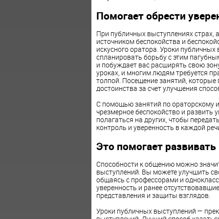
Помогает обрести увере
При публичных выступлениях страх, а
источником беспокойства и беспокойс
искусного оратора. Уроки публичных
спланировать борьбу с этим пагубны
и побуждает вас расширять свою зон
уроках, и многим людям требуется пр
толпой. Посещение занятий, которые 
достоинства за счет улучшения спосо
С помощью занятий по ораторскому и
чрезмерное беспокойство и развить у
полагаться на других, чтобы передат
контроль и уверенность в каждой реч
Это помогает развиват
Способности к общению можно значи
выступлений. Вы можете улучшить св
общаясь с профессорами и однокласс
уверенность и ранее отсутствовавши
представления и защиты взглядов.
Уроки публичных выступлений — пре
выступлений. Лучший способ казать