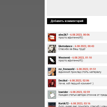
Добавить комментарий
alex2k7 -
6.08.2023, 00:06
просто афигенно!!!!))
liketodance -
6.08.2023, 00:43
Спасибо за Ваш труд!!
Western6 -
6.08.2023, 01:10
просто афигенно!!!!))
mr_freeworld -
6.08.2023, 01:51
відмінний приклад стоїть матеріалу
Decikol -
6.08.2023, 02:06
Хе-хе, мій перший коммент :)
lowrider -
6.08.2023, 02:59
Каждая статья автора отлична от преды
Kortik72 -
6.08.2023, 03:16
було цікаво вас почитати, спасибі і удачі