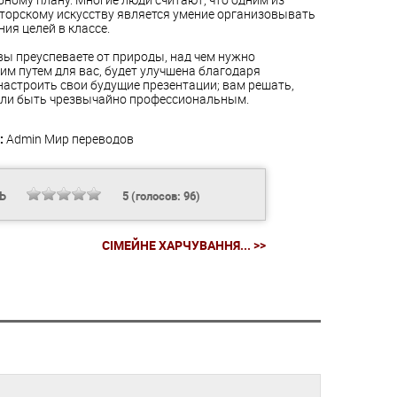
торскому искусству является умение организовывать
ия целей в классе.
вы преуспеваете от природы, над чем нужно
им путем для вас, будет улучшена благодаря
настроить свои будущие презентации; вам решать,
или быть чрезвычайно профессиональным.
:
Admin
Мир переводов
ТЬ
5
(голосов:
96
)
СІМЕЙНЕ ХАРЧУВАННЯ... >>