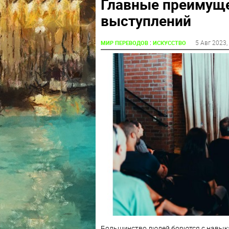
Главные преимуще
выступлений
:
5 Авг 2023
,
МИР ПЕРЕВОДОВ
ИСКУССТВО
Большинство людей борются с навыка