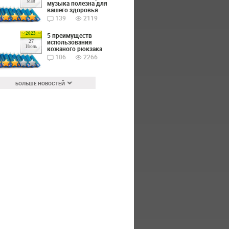
Май
музыка полезна для
вашего здоровья
139
2119
2023
5 преимуществ
использования
27
Июль
кожаного рюкзака
106
2266
БОЛЬШЕ НОВОСТЕЙ