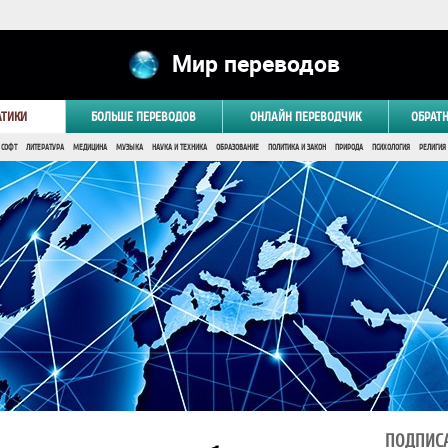
Мир переводов
АТИКИ
БОЛЬШЕ ПЕРЕВОДОВ
ОНЛАЙН ПЕРЕВОДЧИК
ОБРАТ
 СОФТ
ЛИТЕРАТУРА
МЕДИЦИНА
МУЗЫКА
НАУКА И ТЕХНИКА
ОБРАЗОВАНИЕ
ПОЛИТИКА И ЗАКОН
ПРИРОДА
ПСИХОЛОГИЯ
РЕЛИГИЯ
ПОДПИСА