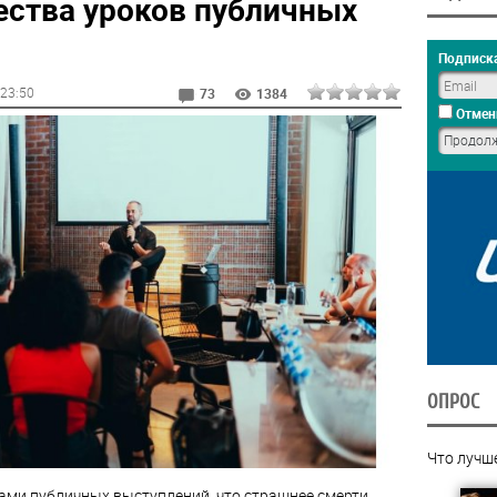
ства уроков публичных
Подписка
 23:50
73
1384
Отмен
ОПРОС
Что лучш
ми публичных выступлений, что страшнее смерти.