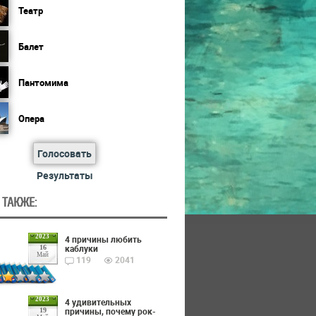
Театр
Балет
Пантомима
Опера
Голосовать
Результаты
 ТАКЖЕ:
2023
4 причины любить
каблуки
16
Май
119
2041
2023
4 удивительных
причины, почему рок-
19