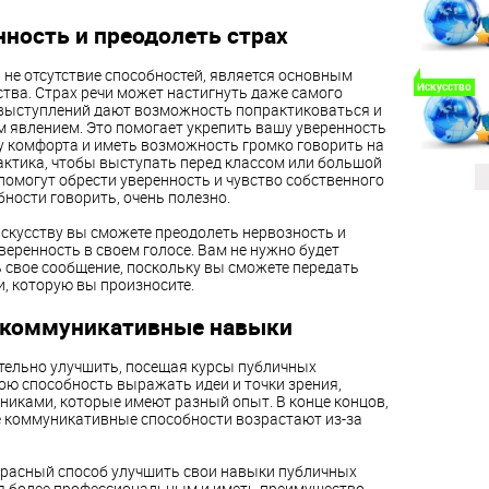
нность и преодолеть страх
 не отсутствие способностей, является основным
Искусство
тва. Страх речи может настигнуть даже самого
 выступлений дают возможность попрактиковаться и
м явлением. Это помогает укрепить вашу уверенность
у комфорта и иметь возможность громко говорить на
актика, чтобы выступать перед классом или большой
помогут обрести уверенность и чувство собственного
бности говорить, очень полезно.
скусству вы сможете преодолеть нервозность и
веренность в своем голосе. Вам не нужно будет
ь свое сообщение, поскольку вы сможете передать
и, которую вы произносите.
ь коммуникативные навыки
тельно улучшить, посещая курсы публичных
ою способность выражать идеи и точки зрения,
никами, которые имеют разный опыт. В конце концов,
е коммуникативные способности возрастают из-за
красный способ улучшить свои навыки публичных
ся более профессиональным и иметь преимущество