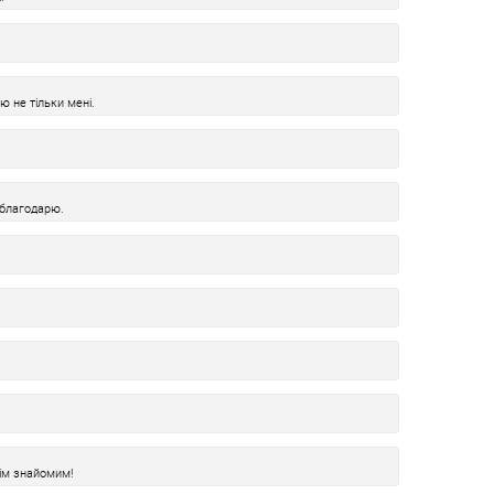
ю не тільки мені.
 благодарю.
ім знайомим!