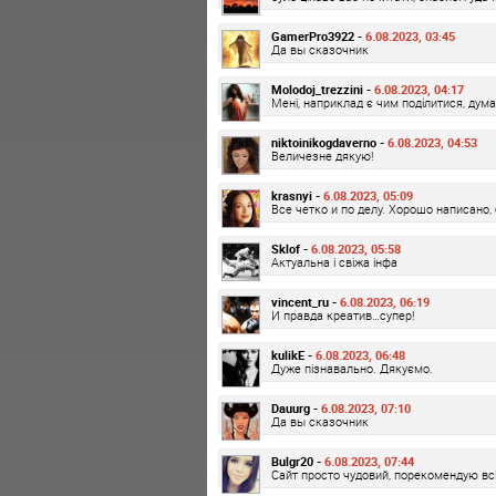
GamerPro3922 -
6.08.2023, 03:45
Да вы сказочник
Molodoj_trezzini -
6.08.2023, 04:17
Мені, наприклад є чим поділитися, дума
niktoinikogdaverno -
6.08.2023, 04:53
Величезне дякую!
krasnyi -
6.08.2023, 05:09
Все четко и по делу. Хорошо написано,
Sklof -
6.08.2023, 05:58
Актуальна і свіжа інфа
vincent_ru -
6.08.2023, 06:19
И правда креатив…супер!
kulikE -
6.08.2023, 06:48
Дуже пізнавально. Дякуємо.
Dauurg -
6.08.2023, 07:10
Да вы сказочник
Bulgr20 -
6.08.2023, 07:44
Сайт просто чудовий, порекомендую вс