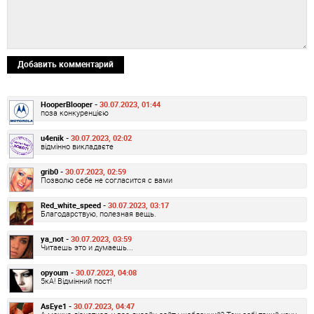
Добавить комментарий
HooperBlooper -
30.07.2023, 01:44
поза конкуренцією
u4enik -
30.07.2023, 02:02
відмінно викладаєте
grib0 -
30.07.2023, 02:59
Позволю себе не согласится с вами
Red_white_speed -
30.07.2023, 03:17
Благодарствую, полезная вещь.
ya_not -
30.07.2023, 03:59
Читаешь это и думаешь...
opyoum -
30.07.2023, 04:08
5кА! Відмінний пост!
AsEye1 -
30.07.2023, 04:47