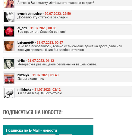
Автор, а Ви в якому місті живете якщо не секрет?
synchroimpulse -
30.07.2023, 23:50
Добавлю эту статью в закладки.
al_anx -
31.07.2023, 00:06
Все нравится. Спасибо за пост!
bafomet69 -
31.07.2023, 00:57
Мне все понравилось, только если бы еще денег на длоге дали или
конкурс провели, было бы вообще отлично.
ei4ia -
31.07.2023, 01:13
Интересует размещение рекламы на вашем сайте.
blizniyk -
31.07.2023, 01:40
Да вы сказочник
milkbaka -
31.07.2023, 02:12
я в захваті від Вашого стилю
ПОДПИСАТЬСЯ НА НОВОСТИ:
Подписка по E-Mail - новости