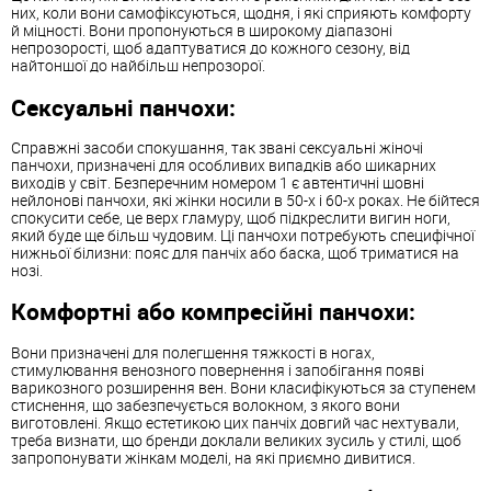
них, коли вони самофіксуються, щодня, і які сприяють комфорту
й міцності. Вони пропонуються в широкому діапазоні
непрозорості, щоб адаптуватися до кожного сезону, від
найтоншої до найбільш непрозорої.
Сексуальні панчохи:
Справжні засоби спокушання, так звані сексуальні жіночі
панчохи, призначені для особливих випадків або шикарних
виходів у світ. Безперечним номером 1 є автентичні шовні
нейлонові панчохи, які жінки носили в 50-х і 60-х роках. Не бійтеся
спокусити себе, це верх гламуру, щоб підкреслити вигин ноги,
який буде ще більш чудовим. Ці панчохи потребують специфічної
нижньої білизни: пояс для панчіх або баска, щоб триматися на
нозі.
Комфортні або компресійні панчохи:
Вони призначені для полегшення тяжкості в ногах,
стимулювання венозного повернення і запобігання появі
варикозного розширення вен. Вони класифікуються за ступенем
стиснення, що забезпечується волокном, з якого вони
виготовлені. Якщо естетикою цих панчіх довгий час нехтували,
треба визнати, що бренди доклали великих зусиль у стилі, щоб
запропонувати жінкам моделі, на які приємно дивитися.