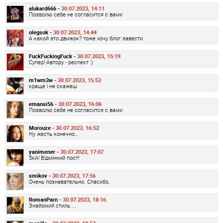
alukard666 -
30.07.2023, 14:11
Позволю себе не согласится с вами
olegsok -
30.07.2023, 14:44
А какой это движок? тоже хочу блог завести
FuckFuckingFuck -
30.07.2023, 15:19
Супер! Автору - респект :)
m1wm3w -
30.07.2023, 15:53
краще і не скажеш
emansi56 -
30.07.2023, 16:06
Позволю себе не согласится с вами
Morouze -
30.07.2023, 16:52
Ну жесть конечно…
yanimener -
30.07.2023, 17:07
5кА! Відмінний пост!
smikov -
30.07.2023, 17:56
Очень познавательно. Спасибо.
RomanParn -
30.07.2023, 18:16
Знайомий стиль ...