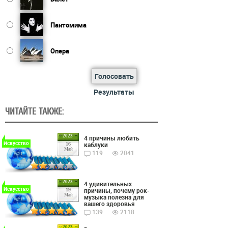
Пантомима
Опера
Голосовать
Результаты
ЧИТАЙТЕ ТАКЖЕ:
2023
4 причины любить
Искусство
каблуки
16
Май
119
2041
2023
4 удивительных
Искусство
причины, почему рок-
19
Май
музыка полезна для
вашего здоровья
139
2118
2023