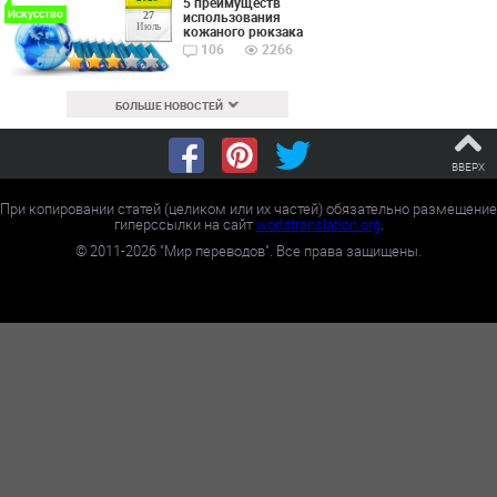
5 преимуществ
Искусство
использования
27
Июль
кожаного рюкзака
106
2266
БОЛЬШЕ НОВОСТЕЙ
ВВЕРХ
При копировании статей (целиком или их частей) обязательно размещение
гиперссылки на сайт
worldtranslation.org
.
©
2011-2026
"Мир переводов". Все права защищены.