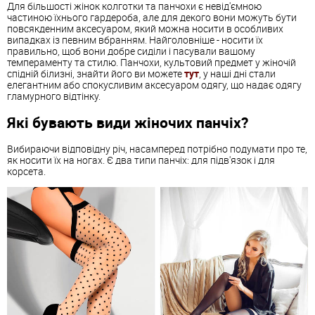
Для більшості жінок колготки та панчохи є невід'ємною
частиною їхнього гардероба, але для декого вони можуть бути
повсякденним аксесуаром, який можна носити в особливих
випадках із певним вбранням. Найголовніше - носити їх
правильно, щоб вони добре сиділи і пасували вашому
темпераменту та стилю. Панчохи, культовий предмет у жіночій
спідній білизні, знайти його ви можете
тут
, у наші дні стали
елегантним або спокусливим аксесуаром одягу, що надає одягу
гламурного відтінку.
Які бувають види жіночих панчіх?
Вибираючи відповідну річ, насамперед потрібно подумати про те,
як носити їх на ногах. Є два типи панчіх: для підв'язок і для
корсета.