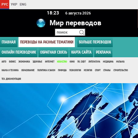
РУС
УКР
ENG
18 23
6 августа 2026
Мир переводов
ГЛАВНАЯ
ПЕРЕВОДЫ НА РАЗНЫЕ ТЕМАТИКИ
БОЛЬШЕ ПЕРЕВОДОВ
ОНЛАЙН ПЕРЕВОДЧИК
ОБРАТНАЯ СВЯЗЬ
КАРТА САЙТА
РЕКЛАМА
АВТО
БИЗНЕС
ЭКОНОМИКА
ЗДОРОВЬЕ
ИНТЕРНЕТ
ИСКУССТВО
КИНО
ПК, СОФТ
ЛИТЕРАТУРА
МЕДИЦИНА
МУЗЫКА
НАУКА И ТЕХНИКА
ОБРАЗОВАНИЕ
ПОЛИТИКА И ЗАКОН
ПРИРОДА
ПСИХОЛОГИЯ
РЕЛИГИЯ
СПОРТ
СТРАНЫ
СТРОИТЕЛЬСТВО
ТЕХ. ДОКУМЕНТАЦИЯ