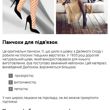
Панчохи для підв'язок
Це оригінальні панчохи, ті, що шили з шовку з Далекого Сходу і
робили на плоских ткацьких верстатах. У 1935 році дорогий
натуральний шовк, який використовували для їхнього
виготовлення, був поступово замінений нейлоном. Цей матеріал,
винайдений Дюпоном, вирізняється більшою:
прозорістю;
витонченістю;
легкістю.
У них широкі лацкани на підкладці, на які можна прикріпити
підтяжки.