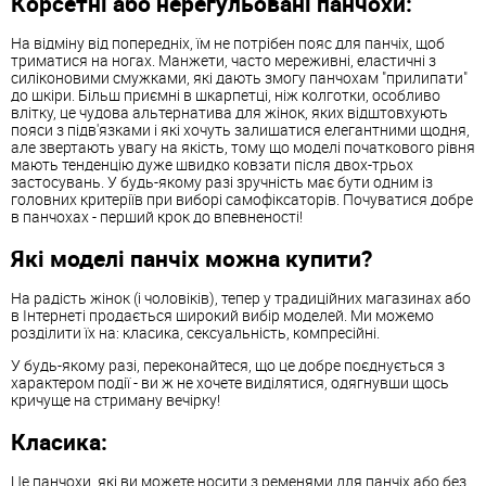
Корсетні або нерегульовані панчохи:
На відміну від попередніх, їм не потрібен пояс для панчіх, щоб
триматися на ногах. Манжети, часто мереживні, еластичні з
силіконовими смужками, які дають змогу панчохам "прилипати"
до шкіри. Більш приємні в шкарпетці, ніж колготки, особливо
влітку, це чудова альтернатива для жінок, яких відштовхують
пояси з підв'язками і які хочуть залишатися елегантними щодня,
але звертають увагу на якість, тому що моделі початкового рівня
мають тенденцію дуже швидко ковзати після двох-трьох
застосувань. У будь-якому разі зручність має бути одним із
головних критеріїв при виборі самофіксаторів. Почуватися добре
в панчохах - перший крок до впевненості!
Які моделі панчіх можна купити?
На радість жінок (і чоловіків), тепер у традиційних магазинах або
в Інтернеті продається широкий вибір моделей. Ми можемо
розділити їх на: класика, сексуальність, компресійні.
У будь-якому разі, переконайтеся, що це добре поєднується з
характером події - ви ж не хочете виділятися, одягнувши щось
кричуще на стриману вечірку!
Класика:
Це панчохи, які ви можете носити з ременями для панчіх або без