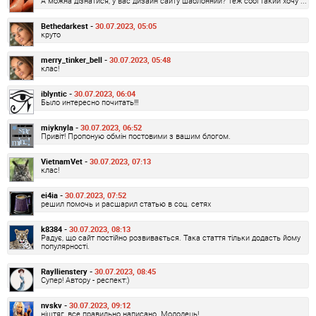
А можна дізнатися, у вас дизайн сайту шаблонний? Теж собі такий хочу ...
Bethedarkest -
30.07.2023, 05:05
круто
merry_tinker_bell -
30.07.2023, 05:48
клас!
iblyntic -
30.07.2023, 06:04
Было интересно почитать!!!
miyknyla -
30.07.2023, 06:52
Привіт! Пропоную обмін постовими з вашим блогом.
VietnamVet -
30.07.2023, 07:13
клас!
ei4ia -
30.07.2023, 07:52
решил помочь и расшарил статью в соц. сетях
k8384 -
30.07.2023, 08:13
Радує, що сайт постійно розвивається. Така стаття тільки додасть йому
популярності.
Rayllienstery -
30.07.2023, 08:45
Супер! Автору - респект:)
nvskv -
30.07.2023, 09:12
ніштяг, все правильно написано. Молодець!