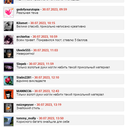
godofyourutopia -
30.07.2023, 09:59
Реальная тема
Kilomet -
30.07.2023, 10:15
Велике спасибі, прикольно написано креативно
archiefox -
30.07.2023, 10:59
Всем привет. Понравился пост, ставлю 5 баллов.
Uleele555 -
30.07.2023, 11:03
Невероятно!
Slepeb -
30.07.2023, 11:59
Только золотые руки могли набить такой прикольный материал
Stalin2281 -
30.07.2023, 12:10
відмінно викладаєте
MANNO36 -
30.07.2023, 12:43
Тільки золоті руки могли набити такий прикольний матеріал
noizegeyser -
30.07.2023, 13:19
Знайомий стиль ...
tommy_molly -
30.07.2023, 13:50
Корисного багато знайшла для себе