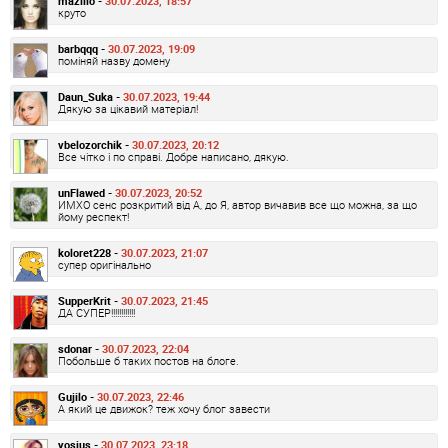
mazillo -
30.07.2023, 18:57
круто
barbqqq -
30.07.2023, 19:09
поміняй назву домену
Daun_Suka -
30.07.2023, 19:44
Дякую за цікавий матеріал!
vbelozorchik -
30.07.2023, 20:12
Все чітко і по справі. Добре написано, дякую.
unFlawed -
30.07.2023, 20:52
ИМХО сенс розкритий від А, до Я, автор вичавив все що можна, за що
йому респект!
koloret228 -
30.07.2023, 21:07
супер оригінально
SupperKrit -
30.07.2023, 21:45
ДА СУПЕР!!!!!!!!!!!!
sdonar -
30.07.2023, 22:04
Побольше б таких постов на блоге.
Gujilo -
30.07.2023, 22:46
А який це движок? теж хочу блог завести
yosius -
30.07.2023, 23:18