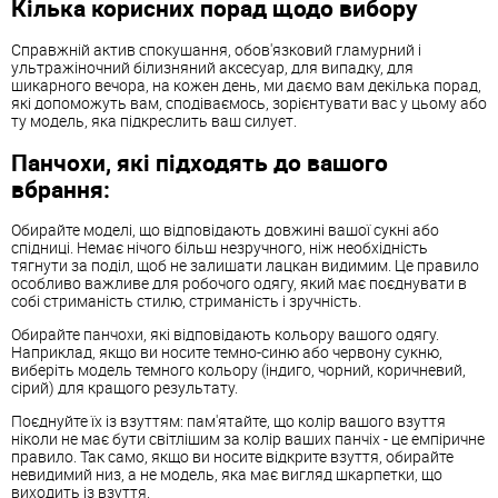
Кілька корисних порад щодо вибору
Справжній актив спокушання, обов'язковий гламурний і
ультражіночний білизняний аксесуар, для випадку, для
шикарного вечора, на кожен день, ми даємо вам декілька порад,
які допоможуть вам, сподіваємось, зорієнтувати вас у цьому або
ту модель, яка підкреслить ваш силует.
Панчохи, які підходять до вашого
вбрання:
Обирайте моделі, що відповідають довжині вашої сукні або
спідниці. Немає нічого більш незручного, ніж необхідність
тягнути за поділ, щоб не залишати лацкан видимим. Це правило
особливо важливе для робочого одягу, який має поєднувати в
собі стриманість стилю, стриманість і зручність.
Обирайте панчохи, які відповідають кольору вашого одягу.
Наприклад, якщо ви носите темно-синю або червону сукню,
виберіть модель темного кольору (індиго, чорний, коричневий,
сірий) для кращого результату.
Поєднуйте їх із взуттям: пам'ятайте, що колір вашого взуття
ніколи не має бути світлішим за колір ваших панчіх - це емпіричне
правило. Так само, якщо ви носите відкрите взуття, обирайте
невидимий низ, а не модель, яка має вигляд шкарпетки, що
виходить із взуття.