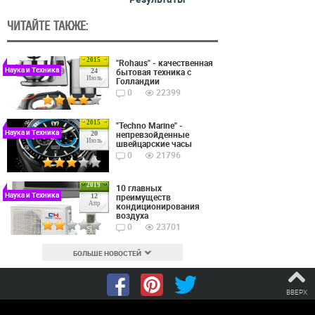
ЧИТАЙТЕ ТАКЖЕ:
2015
"Rohaus" - качественная
Наука и Техника
бытовая техника с
24
Июль
Голландии
0
22399
2015
"Techno Marine" -
Наука и Техника
непревзойденные
20
Июль
швейцарские часы
0
21796
2019
10 главных
Наука и Техника
преимуществ
12
Апр
кондиционирования
воздуха
0
23701
БОЛЬШЕ НОВОСТЕЙ
ВВЕРХ