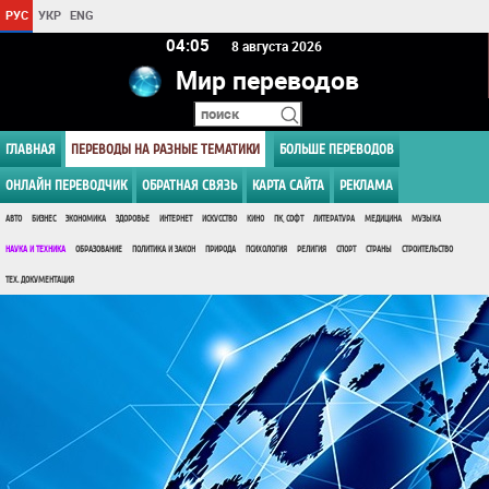
РУС
УКР
ENG
04 05
8 августа 2026
Мир переводов
ГЛАВНАЯ
ПЕРЕВОДЫ НА РАЗНЫЕ ТЕМАТИКИ
БОЛЬШЕ ПЕРЕВОДОВ
ОНЛАЙН ПЕРЕВОДЧИК
ОБРАТНАЯ СВЯЗЬ
КАРТА САЙТА
РЕКЛАМА
АВТО
БИЗНЕС
ЭКОНОМИКА
ЗДОРОВЬЕ
ИНТЕРНЕТ
ИСКУССТВО
КИНО
ПК, СОФТ
ЛИТЕРАТУРА
МЕДИЦИНА
МУЗЫКА
НАУКА И ТЕХНИКА
ОБРАЗОВАНИЕ
ПОЛИТИКА И ЗАКОН
ПРИРОДА
ПСИХОЛОГИЯ
РЕЛИГИЯ
СПОРТ
СТРАНЫ
СТРОИТЕЛЬСТВО
ТЕХ. ДОКУМЕНТАЦИЯ