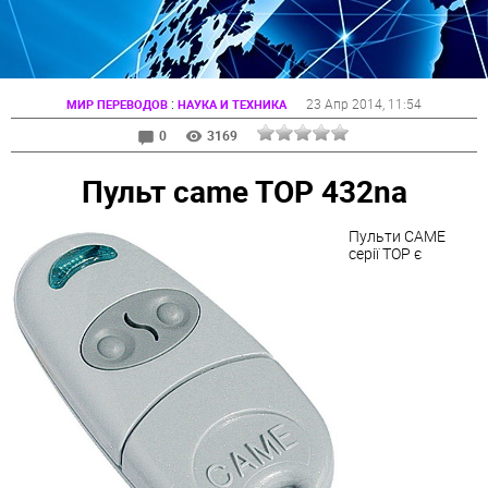
:
23 Апр 2014
, 11:54
МИР ПЕРЕВОДОВ
НАУКА И ТЕХНИКА
0
3169
Пульт came TOP 432na
Пульти CAME
серії TOP є