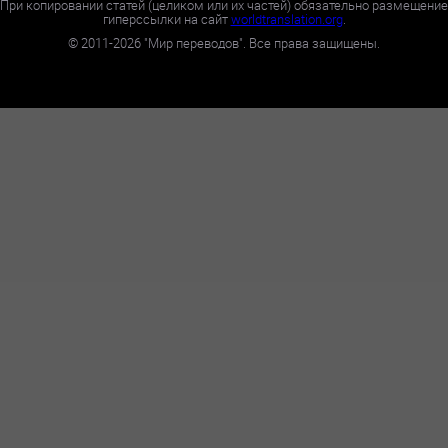
При копировании статей (целиком или их частей) обязательно размещение
гиперссылки на сайт
worldtranslation.org
.
©
2011-2026
"Мир переводов". Все права защищены.