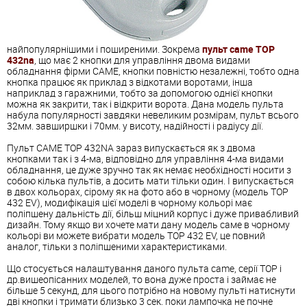
найпопулярнішими і поширеними. Зокрема
пульт came TOP
432na
, що має 2 кнопки для управління двома видами
обладнання фірми CAME, кнопки повністю незалежні, тобто одна
кнопка працює як приклад з відкотами воротами, інша
наприклад з гаражними, тобто за допомогою однієї кнопки
можна як закрити, так і відкрити ворота. Дана модель пульта
набула популярності завдяки невеликим розмірам, пульт всього
32мм. завширшки і 70мм. у висоту, надійності і радіусу дії.
Пульт CAME TOP 432NA зараз випускається як з двома
кнопками так і з 4-ма, відповідно для управління 4-ма видами
обладнання, це дуже зручно так як немає необхідності носити з
собою кілька пультів, а досить мати тільки один. І випускається
в двох кольорах, сірому як на фото або в чорному (модель TOP
432 EV), модифікація цієї моделі в чорному кольорі має
поліпшену дальність дії, більш міцний корпус і дуже привабливий
дизайн. Тому якщо ви хочете мати дану модель саме в чорному
кольорі ви можете вибрати модель TOP 432 EV, це повний
аналог, тільки з поліпшеними характеристиками.
Що стосується налаштування даного пульта came, серії TOP і
др.вишеопісанних моделей, то вона дуже проста і займає не
більше 5 секунд, для цього потрібно на новому пульті натиснути
дві кнопки і тримати близько 3 сек. поки лампочка не почне