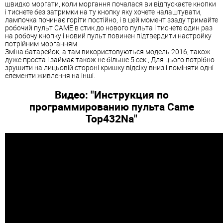
швидко моргати, коли моргання почалася ви відпускаєте кнопки
і тиснете без затримки на ту кнопку яку хочете налаштувати,
лампочка починає горіти постійно, і в цей момент ззаду тримайте
робочий пульт CAME в стик до нового пульта і тиснете один раз
на робочу кнопку і новий пульт повинен підтвердити настройку
потрійним морганням.
Зміна батарейок, а там використовуються модель 2016, також
дуже проста і займає також не більше 5 сек., Для цього потрібно
зрушити на лицьовій стороні кришку відсіку вниз і поміняти одні
елементи живлення на інші.
Видео: "Инструкция по
программированию пульта Came
Top432Na"