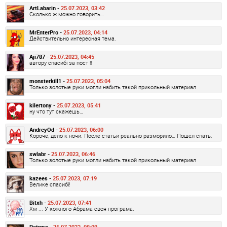
ArtLabarin -
25.07.2023, 03:42
Сколько ж можно говорить…
MrEnterPro -
25.07.2023, 04:14
Действительно интересная тема.
Aji787 -
25.07.2023, 04:45
автору спасибі за пост !!
monsterkill1 -
25.07.2023, 05:04
Только золотые руки могли набить такой прикольный материал
kilertony -
25.07.2023, 05:41
ну что тут скажешь…
AndreyOd -
25.07.2023, 06:00
Короче, дело к ночи. После статьи реально разморило… Пошел спать.
swlabr -
25.07.2023, 06:46
Только золотые руки могли набить такой прикольный материал
kazees -
25.07.2023, 07:19
Велике спасибі!
Bitxh -
25.07.2023, 07:41
Хм ... У кожного Абрама своя програма.
Petrma -
25.07.2023, 08:09