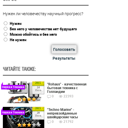
Нужен ли человечеству научный прогресс?
Нужен
Без него у человечества нет будущего
Можно обойтись и без него
Не нужен
Голосовать
Результаты
ЧИТАЙТЕ ТАКЖЕ:
2015
"Rohaus" - качественная
Наука и Техника
бытовая техника с
24
Июль
Голландии
0
22393
2015
"Techno Marine" -
Наука и Техника
непревзойденные
20
Июль
швейцарские часы
0
21792