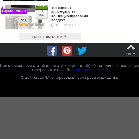
2019
10 главных
Наука и Техника
преимуществ
12
Апр
кондиционирования
воздуха
0
23698
БОЛЬШЕ НОВОСТЕЙ
ВВЕРХ
При копировании статей (целиком или их частей) обязательно размещение
гиперссылки на сайт
worldtranslation.org
.
©
2011-2026
"Мир переводов". Все права защищены.