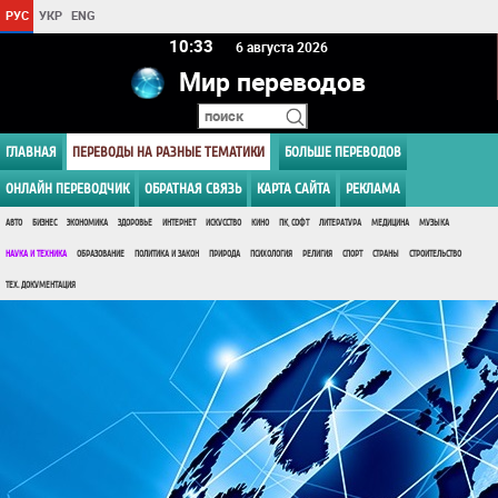
РУС
УКР
ENG
10 33
6 августа 2026
Мир переводов
ГЛАВНАЯ
ПЕРЕВОДЫ НА РАЗНЫЕ ТЕМАТИКИ
БОЛЬШЕ ПЕРЕВОДОВ
ОНЛАЙН ПЕРЕВОДЧИК
ОБРАТНАЯ СВЯЗЬ
КАРТА САЙТА
РЕКЛАМА
АВТО
БИЗНЕС
ЭКОНОМИКА
ЗДОРОВЬЕ
ИНТЕРНЕТ
ИСКУССТВО
КИНО
ПК, СОФТ
ЛИТЕРАТУРА
МЕДИЦИНА
МУЗЫКА
НАУКА И ТЕХНИКА
ОБРАЗОВАНИЕ
ПОЛИТИКА И ЗАКОН
ПРИРОДА
ПСИХОЛОГИЯ
РЕЛИГИЯ
СПОРТ
СТРАНЫ
СТРОИТЕЛЬСТВО
ТЕХ. ДОКУМЕНТАЦИЯ