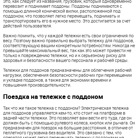
Это, как следует из названия, грузовик, который одновременно
перевозит и поднимает поддоны. Поддоны поднимаются с
помощью длинной конической вилки, расположенной под
поддоном, что позволяет легко перемещать, поднимать и
транспортировать его в нужное место. Это достигается за счет
действий пользователя.
Важно помнить, что у каждой тележки есть свои ограничения по
весу. Поэтому важно правильно выбрать тележку для поддонов,
соответствующую вашим конкретным потребностям. Никогда не
превышайте максимальный вес, так как это может привести не
только к повреждению тележки, но и к серьезному риску для
здоровья и безопасности вашего персонала и рабочей среды.
Тележки для поддонов предназначены для облегчения рабочей
нагрузки, обеспечения безопасности рабочих при перемещении
и укладке поддонов, а также для экономии времени и
повышения производительности.
Поездка на тележке с поддоном
Так что же такое тележка с поддоном? Электрическая тележка
для поддонов управляется кем-то, кто стоит на платформе в
задней части тележки. Это позволяет вам вести его туда, где он
должен быть с помощью рулевого колеса, кнопок или рычага. Он
предназначен для поездок на большие расстояния, в отличие от
пеллетного грузовика без водителя. Это связано с тем, что
оператор может легко перемещать тележку с поддонами на