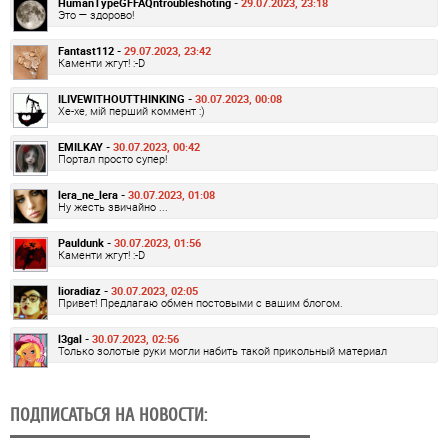
HumanTypeGFFAQntroubleshoting -
29.07.2023, 23:18
Это — здорово!
Fantast112 -
29.07.2023, 23:42
Каменти жгут! :-D
ILIVEWITHOUTTHINKING -
30.07.2023, 00:08
Хе-хе, мій перший коммент :)
EMILKAY -
30.07.2023, 00:42
Портал просто супер!
lera_ne_lera -
30.07.2023, 01:08
Ну жесть звичайно ...
Pauldunk -
30.07.2023, 01:56
Каменти жгут! :-D
lioradiaz -
30.07.2023, 02:05
Привет! Предлагаю обмен постовыми с вашим блогом.
l3gal -
30.07.2023, 02:56
Только золотые руки могли набить такой прикольный материал
ПОДПИСАТЬСЯ НА НОВОСТИ: