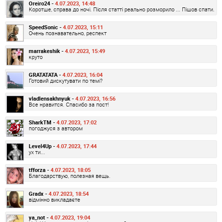
Oreiro24 -
4.07.2023, 14:48
Коротше, справа до ночі. Після статті реально розморило ... Пішов спати.
SpeedSonic -
4.07.2023, 15:11
Очень познавательно, респект
marrakeshik -
4.07.2023, 15:49
круто
GRATATATA -
4.07.2023, 16:04
Готовий дискутувати по темі?
vladlensakhnyuk -
4.07.2023, 16:56
Все нравится. Спасибо за пост!
SharkTM -
4.07.2023, 17:02
погоджуся з автором
Level4Up -
4.07.2023, 17:44
ух ти...
tfforza -
4.07.2023, 18:05
Благодарствую, полезная вещь.
Gradx -
4.07.2023, 18:54
відмінно викладаєте
ya_not -
4.07.2023, 19:04