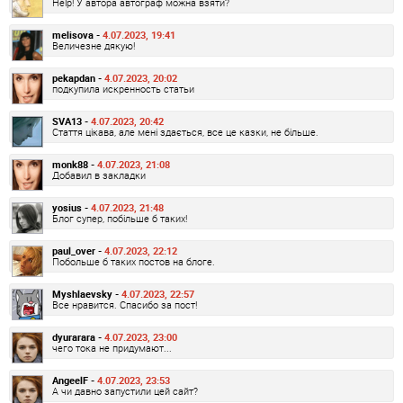
Help! У автора автограф можна взяти?
melisova -
4.07.2023, 19:41
Величезне дякую!
pekapdan -
4.07.2023, 20:02
подкупила искренность статьи
SVA13 -
4.07.2023, 20:42
Стаття цікава, але мені здається, все це казки, не більше.
monk88 -
4.07.2023, 21:08
Добавил в закладки
yosius -
4.07.2023, 21:48
Блог супер, побільше б таких!
paul_over -
4.07.2023, 22:12
Побольше б таких постов на блоге.
Myshlaevsky -
4.07.2023, 22:57
Все нравится. Спасибо за пост!
dyurarara -
4.07.2023, 23:00
чего тока не придумают...
AngeelF -
4.07.2023, 23:53
А чи давно запустили цей сайт?