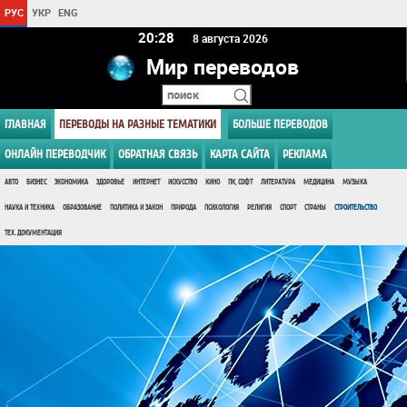
РУС
УКР
ENG
20 28
8 августа 2026
Мир переводов
ГЛАВНАЯ
ПЕРЕВОДЫ НА РАЗНЫЕ ТЕМАТИКИ
БОЛЬШЕ ПЕРЕВОДОВ
ОНЛАЙН ПЕРЕВОДЧИК
ОБРАТНАЯ СВЯЗЬ
КАРТА САЙТА
РЕКЛАМА
АВТО
БИЗНЕС
ЭКОНОМИКА
ЗДОРОВЬЕ
ИНТЕРНЕТ
ИСКУССТВО
КИНО
ПК, СОФТ
ЛИТЕРАТУРА
МЕДИЦИНА
МУЗЫКА
НАУКА И ТЕХНИКА
ОБРАЗОВАНИЕ
ПОЛИТИКА И ЗАКОН
ПРИРОДА
ПСИХОЛОГИЯ
РЕЛИГИЯ
СПОРТ
СТРАНЫ
СТРОИТЕЛЬСТВО
ТЕХ. ДОКУМЕНТАЦИЯ