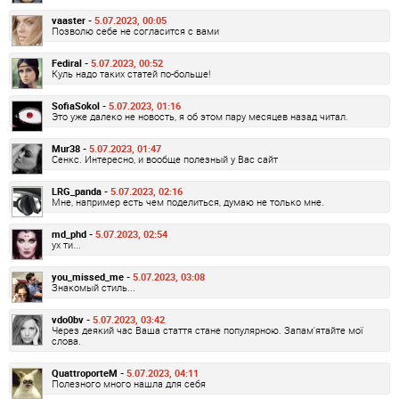
vaaster -
5.07.2023, 00:05
Позволю себе не согласится с вами
Fediral -
5.07.2023, 00:52
Куль надо таких статей по-больше!
SofiaSokol -
5.07.2023, 01:16
Это уже далеко не новость, я об этом пару месяцев назад читал.
Mur38 -
5.07.2023, 01:47
Сенкс. Интересно, и вообще полезный у Вас сайт
LRG_panda -
5.07.2023, 02:16
Мне, например есть чем поделиться, думаю не только мне.
md_phd -
5.07.2023, 02:54
ух ти...
you_missed_me -
5.07.2023, 03:08
Знакомый стиль...
vdo0bv -
5.07.2023, 03:42
Через деякий час Ваша стаття стане популярною. Запам'ятайте мої
слова.
QuattroporteM -
5.07.2023, 04:11
Полезного много нашла для себя