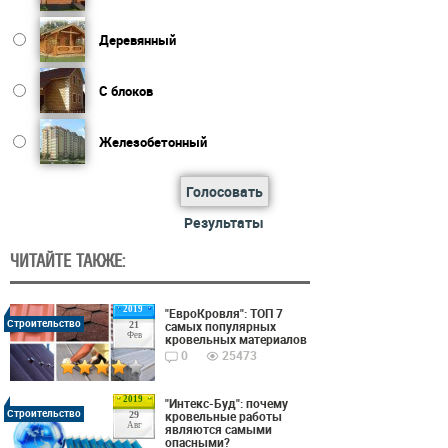
Деревянный
С блоков
Железобетонный
Голосовать
Результаты
ЧИТАЙТЕ ТАКЖЕ:
2019
"ЕвроКровля": ТОП 7
Строительство
самых популярных
21
Фев
кровельных материалов
0
25473
2019
"Интекс-Буд": почему
Строительство
кровельные работы
29
Авг
являются самыми
опасными?