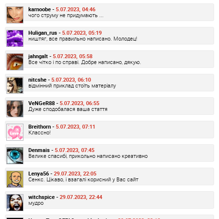
karnoobe -
5.07.2023, 04:46
чого струму не придумають ...
Huligan_rus -
5.07.2023, 05:19
ништяг, все правильно написано. Молодец!
jahngalt -
5.07.2023, 05:58
Все чітко і по справі. Добре написано, дякую.
nitcshe -
5.07.2023, 06:10
відмінний приклад стоїть матеріалу
VeNGeR88 -
5.07.2023, 06:55
Дуже сподобалася ваша стаття
Breithorn -
5.07.2023, 07:11
Классно!
Denmais -
5.07.2023, 07:45
Велике спасибі, прикольно написано креативно
Lenya56 -
29.07.2023, 22:05
Сенкс. Цікаво, і взагалі корисний у Вас сайт
witchspice -
29.07.2023, 22:44
мудро