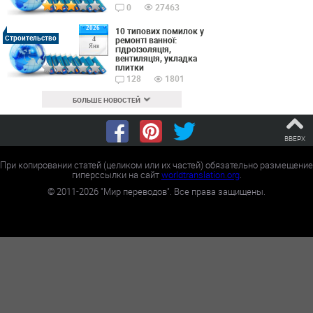
0
27463
2026
10 типових помилок у
Строительство
ремонті ванної:
4
Янв
гідроізоляція,
вентиляція, укладка
плитки
128
1801
БОЛЬШЕ НОВОСТЕЙ
ВВЕРХ
При копировании статей (целиком или их частей) обязательно размещение
гиперссылки на сайт
worldtranslation.org
.
©
2011-2026
"Мир переводов". Все права защищены.