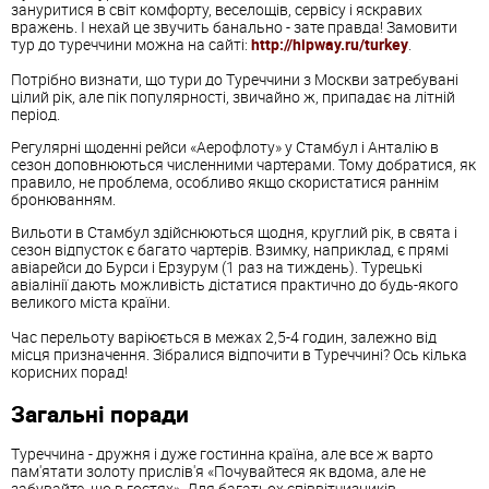
зануритися в світ комфорту, веселощів, сервісу і яскравих
вражень. І нехай це звучить банально - зате правда! Замовити
тур до туреччини можна на сайті:
http://hipway.ru/turkey
.
Потрібно визнати, що тури до Туреччини з Москви затребувані
цілий рік, але пік популярності, звичайно ж, припадає на літній
період.
Регулярні щоденні рейси «Аерофлоту» у Стамбул і Анталію в
сезон доповнюються численними чартерами. Тому добратися, як
правило, не проблема, особливо якщо скористатися раннім
бронюванням.
Вильоти в Стамбул здійснюються щодня, круглий рік, в свята і
сезон відпусток є багато чартерів. Взимку, наприклад, є прямі
авіарейси до Бурси і Ерзурум (1 раз на тиждень). Турецькі
авіалінії дають можливість дістатися практично до будь-якого
великого міста країни.
Час перельоту варіюється в межах 2,5-4 годин, залежно від
місця призначення. Зібралися відпочити в Туреччині? Ось кілька
корисних порад!
Загальні поради
Туреччина - дружня і дуже гостинна країна, але все ж варто
пам'ятати золоту прислів'я «Почувайтеся як вдома, але не
забувайте, що в гостях». Для багатьох співвітчизників