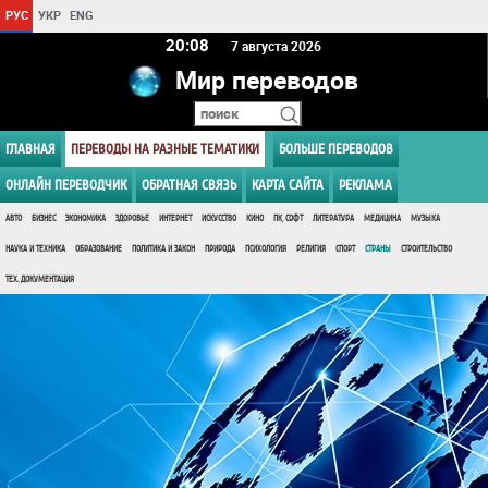
РУС
УКР
ENG
20:08
7 августа 2026
Мир переводов
ГЛАВНАЯ
ПЕРЕВОДЫ НА РАЗНЫЕ ТЕМАТИКИ
БОЛЬШЕ ПЕРЕВОДОВ
ОНЛАЙН ПЕРЕВОДЧИК
ОБРАТНАЯ СВЯЗЬ
КАРТА САЙТА
РЕКЛАМА
АВТО
БИЗНЕС
ЭКОНОМИКА
ЗДОРОВЬЕ
ИНТЕРНЕТ
ИСКУССТВО
КИНО
ПК, СОФТ
ЛИТЕРАТУРА
МЕДИЦИНА
МУЗЫКА
НАУКА И ТЕХНИКА
ОБРАЗОВАНИЕ
ПОЛИТИКА И ЗАКОН
ПРИРОДА
ПСИХОЛОГИЯ
РЕЛИГИЯ
СПОРТ
СТРАНЫ
СТРОИТЕЛЬСТВО
ТЕХ. ДОКУМЕНТАЦИЯ