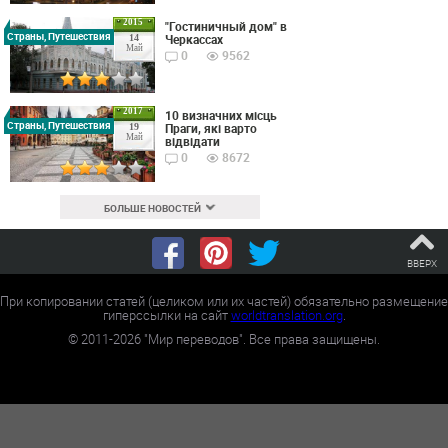
2015
"Гостиничный дом" в
Страны, Путешествия
Черкассах
14
Май
0
9562
2017
10 визначних місць
Страны, Путешествия
Праги, які варто
19
Май
відвідати
0
8672
БОЛЬШЕ НОВОСТЕЙ
ВВЕРХ
При копировании статей (целиком или их частей) обязательно размещение
гиперссылки на сайт
worldtranslation.org
.
©
2011-2026
"Мир переводов". Все права защищены.