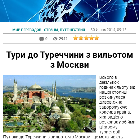
:
30 Июнь 2014
, 09:15
МИР ПЕРЕВОДОВ
СТРАНЫ, ПУТЕШЕСТВИЯ
0
2942
Тури до Туреччини з вильотом
з Москви
Всього в
декількох
годинах льоту від
нашої столиці
розкинулася
дивовижна,
заворожуюче
красива країна,
яка радісно
розкриває обійми
цікавому
туристові!
Путівки до Туреччини з вильотом з Москви - це можливість