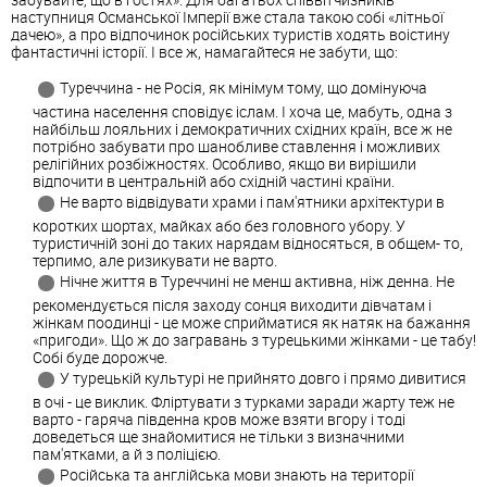
наступниця Османської Імперії вже стала такою собі «літньої
дачею», а про відпочинок російських туристів ходять воістину
фантастичні історії. І все ж, намагайтеся не забути, що:
Туреччина - не Росія, як мінімум тому, що домінуюча
частина населення сповідує іслам. І хоча це, мабуть, одна з
найбільш лояльних і демократичних східних країн, все ж не
потрібно забувати про шанобливе ставлення і можливих
релігійних розбіжностях. Особливо, якщо ви вирішили
відпочити в центральній або східній частині країни.
Не варто відвідувати храми і пам'ятники архітектури в
коротких шортах, майках або без головного убору. У
туристичній зоні до таких нарядам відносяться, в общем- то,
терпимо, але ризикувати не варто.
Нічне життя в Туреччині не менш активна, ніж денна. Не
рекомендується після заходу сонця виходити дівчатам і
жінкам поодинці - це може сприйматися як натяк на бажання
«пригоди». Що ж до загравань з турецькими жінками - це табу!
Собі буде дорожче.
У турецькій культурі не прийнято довго і прямо дивитися
в очі - це виклик. Фліртувати з турками заради жарту теж не
варто - гаряча південна кров може взяти вгору і тоді
доведеться ще знайомитися не тільки з визначними
пам'ятками, а й з поліцією.
Російська та англійська мови знають на території