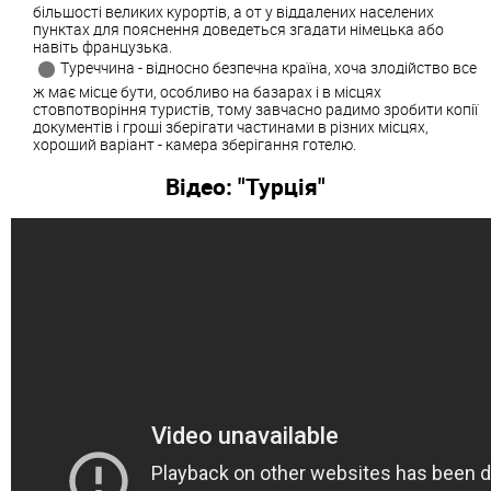
більшості великих курортів, а от у віддалених населених
пунктах для пояснення доведеться згадати німецька або
навіть французька.
Туреччина - відносно безпечна країна, хоча злодійство все
ж має місце бути, особливо на базарах і в місцях
стовпотворіння туристів, тому завчасно радимо зробити копії
документів і гроші зберігати частинами в різних місцях,
хороший варіант - камера зберігання готелю.
Відео: "Турція"