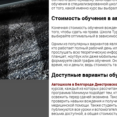
обучения в специализированной школе
от того, какой именно курс вы выбрал
Стоимость обучения в а
Конечная стоимость обучения вождени
того, чтобы сдать на права. Школа Т
выбирайте оптимальный в зависимос
Одним из популярных вариантов явля
кто работает полный рабочий день ил
прослушать всю теоретическую инфор
планшет, ноутбук или даже мобильны
формируете свой график обучения. О
время, но и деньги, ведь стоимость т
Доступные варианты об
Автошкола в Белгороде Днестровск
курсов, каждый из которых рассчитан
программа Минимум подойдет тем, кто
освежить перед сдачей экзамена. Так
проверить навыки вождения и получ
медицинской помощи. Также студенты
публикуются все уроки и вспомогател
весьма доступной, а общая стоимость