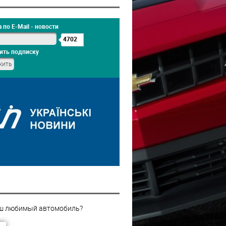
 по E-Mail - новости
4702
ить подписку
ш любимый автомобиль?