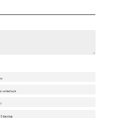
ти
ко читається
х?
5 баллов.