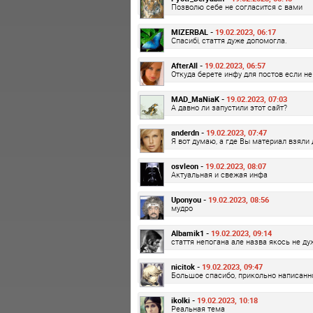
Позволю себе не согласится с вами
MIZERBAL -
19.02.2023, 06:17
Спасибі, стаття дуже допомогла.
AfterAIl -
19.02.2023, 06:57
Откуда берете инфу для постов если не
MAD_MaNiaK -
19.02.2023, 07:03
А давно ли запустили этот сайт?
anderdn -
19.02.2023, 07:47
Я вот думаю, а где Вы материал взяли 
osvleon -
19.02.2023, 08:07
Актуальная и свежая инфа
Uponyou -
19.02.2023, 08:56
мудро
Albamik1 -
19.02.2023, 09:14
стаття непогана але назва якось не ду
nicitok -
19.02.2023, 09:47
Большое спасибо, прикольно написанн
ikolki -
19.02.2023, 10:18
Реальная тема