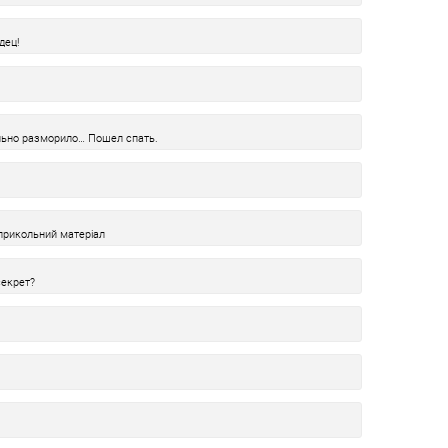
дец!
ально разморило… Пошел спать.
 прикольний матеріал
секрет?