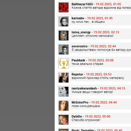
Balthazar1603 -
19.02.2023, 01:05
Кожна стаття автора відмінна від попере
karinabv -
19.02.2023, 01:45
ну, ничо так… в общем.
tema_energy -
19.02.2023, 02:13
Цепляет, отлично написано!
severostro -
19.02.2023, 02:44
З уводольствіем потиснув би автору руку
Pauldunk -
19.02.2023, 03:08
тема реально старая
Repetur -
19.02.2023, 03:53
відмінний приклад стоїть матеріалу
nastyakarandash -
19.02.2023, 04:15
Умные вещи говорит автор!
MrEnterPro -
19.02.2023, 04:44
поза конкуренцією
DybiDo -
19.02.2023, 05:00
Спасибо огромное!
Pyotr_Deryabin -
19.02.2023, 05:45