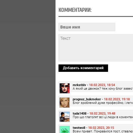
КОММЕНТАРИИ:
Добавить комментарий
mrkstblv -
18.02.2023, 18:54
А який це движок? теж хочу блог завес
prognoz_bukmeker -
18.02.2023, 19:18
Блог зроблений дуже професійно, і лег
tuda1408 -
18.02.2023, 19:48
Про що глаголят всі ці люди в комента
twotwo8 -
18.02.2023, 20:15
Всем привет. Понравился пост, ставлю 