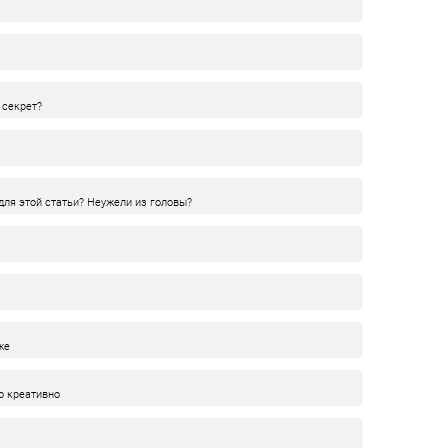
 секрет?
для этой статьи? Неужели из головы?
же
о креативно