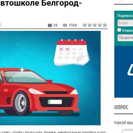
автошколе Белгород-
Подписка
2
58
1568
Отмен
ОПРОС
Какой ва
ству, чтобы получить права, необходимо пройти курс