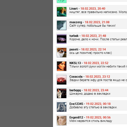
Linart -
18.02.2023, 20:40
ништяг, все правильно написано. Моло
maxzerg -
18.02.2023, 21:08
Сайт супер, побольше бы таких!
turbak -
18.02.2023, 21:48
Короче, дело к ночи. После статьи ре
paseti -
18.02.2023, 22:14
ось це позитив) просто клас)
NKSL13 -
18.02.2023, 22:52
Тільки золоті руки могли набити такий
Coxacola -
18.02.2023, 23:12
Звідки берете інфу для постів якщо не 
barbqqq -
18.02.2023, 23:44
Шикарно, додаю в закладки
Eva12345 -
19.02.2023, 00:18
Добавлю эту статью в закладки.
Evgen812 -
19.02.2023, 00:56
Мені нарвится стиль викладу