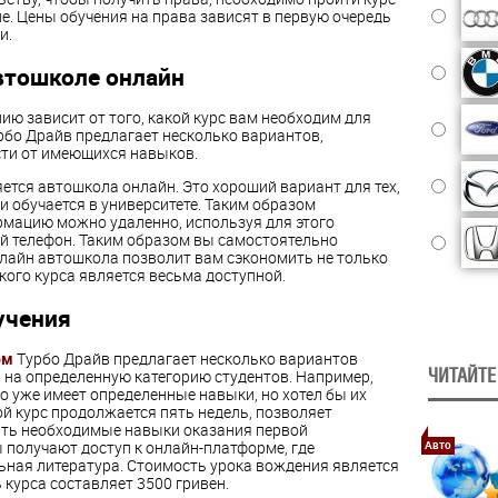
. Цены обучения на права зависят в первую очередь
и.
втошколе онлайн
ю зависит от того, какой курс вам необходим для
урбо Драйв предлагает несколько вариантов,
ти от имеющихся навыков.
ется автошкола онлайн. Это хороший вариант для тех,
и обучается в университете. Таким образом
мацию можно удаленно, используя для этого
й телефон. Таким образом вы самостоятельно
нлайн автошкола позволит вам сэкономить не только
акого курса является весьма доступной.
учения
ом
Турбо Драйв предлагает несколько вариантов
ЧИТАЙТЕ
 на определенную категорию студентов. Например,
 уже имеет определенные навыки, но хотел бы их
ой курс продолжается пять недель, позволяет
ить необходимые навыки оказания первой
 получают доступ к онлайн-платформе, где
Авто
ьная литература. Стоимость урока вождения является
 курса составляет 3500 гривен.