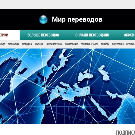
Мир переводов
АТИКИ
БОЛЬШЕ ПЕРЕВОДОВ
ОНЛАЙН ПЕРЕВОДЧИК
ОБРАТ
 СОФТ
ЛИТЕРАТУРА
МЕДИЦИНА
МУЗЫКА
НАУКА И ТЕХНИКА
ОБРАЗОВАНИЕ
ПОЛИТИКА И ЗАКОН
ПРИРОДА
ПСИХОЛОГИЯ
РЕЛИГИЯ
ПОДПИСА