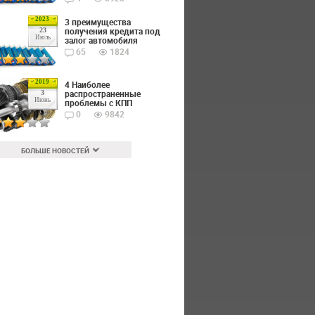
2023
3 преимущества
получения кредита под
23
Июль
залог автомобиля
65
1824
2019
4 Наиболее
распространенные
3
Июнь
проблемы с КПП
0
9842
БОЛЬШЕ НОВОСТЕЙ