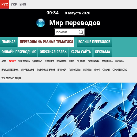
РУС
УКР
ENG
00 34
8 августа 2026
Мир переводов
ГЛАВНАЯ
ПЕРЕВОДЫ НА РАЗНЫЕ ТЕМАТИКИ
БОЛЬШЕ ПЕРЕВОДОВ
ОНЛАЙН ПЕРЕВОДЧИК
ОБРАТНАЯ СВЯЗЬ
КАРТА САЙТА
РЕКЛАМА
АВТО
БИЗНЕС
ЭКОНОМИКА
ЗДОРОВЬЕ
ИНТЕРНЕТ
ИСКУССТВО
КИНО
ПК, СОФТ
ЛИТЕРАТУРА
МЕДИЦИНА
МУЗЫКА
НАУКА И ТЕХНИКА
ОБРАЗОВАНИЕ
ПОЛИТИКА И ЗАКОН
ПРИРОДА
ПСИХОЛОГИЯ
РЕЛИГИЯ
СПОРТ
СТРАНЫ
СТРОИТЕЛЬСТВО
ТЕХ. ДОКУМЕНТАЦИЯ