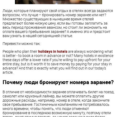
Люди, которые планируют свой отдых в отелях всегда задаются
вопросом, что лучше – бронировать номер заранее или нет?
Множество существующих в нынешнее время отелей
предлагают более низкую цену, если вы готовы заплатить за
весь период проживания авансом, но стоит ли экономить на
оплате вашего пребывания заранее? А именно это и предстоит
вам узнать в нашей сегодняшней статье.
Перевести можно так:
People who plan their
holidays in hotels
are always wondering what
is better - to book a room in advance or not? Many hotels in existence
these days offer a lower rate if you're willing to pay upfront for your
entire stay, but is it worth it to save money by paying for your stay in
advance? And that is exactly what you will find out in our today's
article.
Почему люди бронируют номера заранее?
В отличие от необходимости заранее оплачивать билет на поезд,
самолет или круизный лайнер, вы можете оплатить другие
дорожные расходы, например, номер в отеле, когда закончите
свое пребывание. Гостиничным компаниям не потребовалось
много времени, чтобы понять, что люди отменяют
бронирование в последнюю возможную минуту, поэтому отели
теперь дают стимул платить за номер заранее в виде более