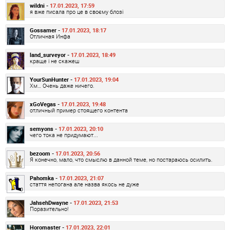
wildni -
17.01.2023, 17:59
я вже писала про це в своєму блозі
Gossamer -
17.01.2023, 18:17
Отличная Инфа
land_surveyor -
17.01.2023, 18:49
краще і не скажеш
YourSunHunter -
17.01.2023, 19:04
Хм… Очень даже ничего.
xGoVegas -
17.01.2023, 19:48
отличный пример стоящего контента
semyons -
17.01.2023, 20:10
чего тока не придумают...
bezoom -
17.01.2023, 20:56
Я конечно, мало, что смыслю в данной теме, но постараюсь осилить.
Pahomka -
17.01.2023, 21:07
стаття непогана але назва якось не дуже
JahsehDwayne -
17.01.2023, 21:53
Поразительно!
Horomaster -
17.01.2023, 22:01