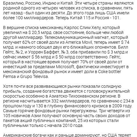
Бразилию, Россию, Индию и Китай. Эти четыре страны являются
родиной одного из четырех человек из списка, в сравнении, пять
лет назад - был один из десяти. До этого года лишь США имели
более 100 миллиардеров. Теперь Китай 115 и Россия - 101.
В вершине списка мексиканец Карлос Слим Хелу, который
увеличил на $ 20,5 млрд. свое состояние, больше чем любой
другой миллиардер. Телекоммуникационный магнат, который
получает 62% от своей доли из America Movil, теперь имеет $ 74
млрд. и намного обошел двух его ближайших опонентов. Билл
Гейтс, № 2, и Уоррен Баффет, № 3, оба прибавили по $ 3 млрд и
сейчас имеют $ 56 млрд и $ 50 млрд соответственно. Гейтс,
который в настоящее время получает 70% от своей доли от
инвестиций за пределами Microsoft, фактически инвестирует в
мексиканский фондовый рынок и имеет доли в Coke bottler
Femsa и Grupo Televisa.
Хотя почти все развивающиеся рынки показали солидную
прибыль, создание богатства движется с головокружительной
скоростью особенно в Азиатско-Тихоокеанском регионе. В
регионе насчитывается 332 миллиардеров, по сравнению с 234 в
прошлом году и 130 в глубину финансового кризиса в 2009 году.
Самые горячие фондовые рынки перегружены. Три четверти из
105 новичков Азии получают основную часть своих доходов от
пакетов акций публичных компаний, 25 из которых стали
публичными только с начала 2010 года.
Американские богачи как и раньше доминируют, но США теряет