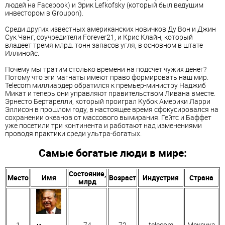
людей на Facebook) и Эрик Lefkofsky (который был ведущим
инвестором в Groupon).
Среди других известных американских новичков Ду Вон и Джин
Сук Чанг, соучредители Forever21, и Крис Клайн, который
владеет тремя млрд. тонн запасов угля, в основном в штате
Иллинойс.
Почему мы тратим столько времени на подсчет чужих денег?
Потому что эти магнаты имеют право формировать наш мир.
Telecom миллиардер обратился к премьер-министру Наджиб
Микат и теперь они управляют правительством Ливана вместе.
Эрнесто Бертарелли, который проиграл Кубок Америки Ларри
Эллисон в прошлом году, в настоящее время сфокусировался на
сохранении океанов от массового вымирания. Гейтс и Баффет
уже посетили три континента и работают над изменениями
проводя практики среди ультра-богатых.
Самые богатые люди в мире:
Состояние,
Место
Имя
Возраст
Индустрия
Страна
млрд
1
74
72
telecom
Мексика