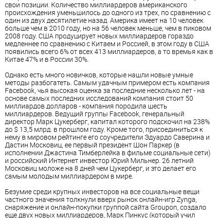
свои позиции. Количество миллиардеров американского
происхождения уменьшилось до одного из трех, по сравнению с
один из двух десятилетие назад. Америка имеет на 10 человек
больше чем в 2010 году, но на 56 человек меньше, чем в пиковом
2008 году. США продуцирует новых миллиардеров гораздо
медленнее по сравнению с Китаем и Россией, в этом году в США
появились всего 6% от всех 413 миллиардеров, а то времья как в
Китае 47% и в России 30%.
Однако есть много новичков, которые нашли новые умные
методы разбогатеть. Самым удачным примером есть компания
Facebook, чья высокая оценка за последние несколько лет - на
основе самых последних исследований компания стоит 50
миллиардов долларов - компания породила шесть
миллиардеров. Ведущий группы Facebook, генеральный
директор Марк Цукерберг, капитал которого подскочил на 238%
до $ 13,5 млрд. в прошлом году. Кроме того, присоединиться к
нему в мировом рейтинге его соучредители Эдуардо Саверина и
Дастин Московиц, ее первый президент Шон Паркер (в
исполнении Джастина Тимберлейка в фильме социальные сети)
и российский Интернет инвестор Юрий Мильнер. 26 летний
Московиц моложе на 8 дней чем Цукерберг, и это делает его
самым молодым миллиардером в мире.
Безумие среди крупных инвесторов на все социальные вещи
частного значения толкнули вверх рынок онлайн-игр Zynga,
снаряжение и онлайн-покупки группой сайта Groupon, создало
еще двух новых миллиардеров, Марк Пинкус (который учил