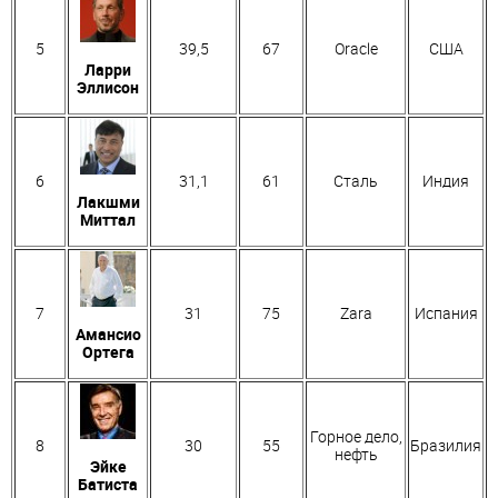
5
39,5
67
Oracle
США
Ларри
Эллисон
6
31,1
61
Сталь
Индия
Лакшми
Миттал
7
31
75
Zara
Испания
Амансио
Ортега
Горное дело,
8
30
55
Бразилия
нефть
Эйке
Батиста