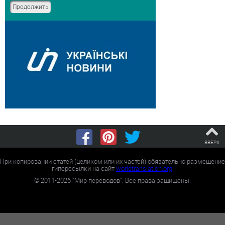
ВВЕРХ
При копировании статей (целиком или их частей) обязательно размещение
гиперссылки на сайт
worldtranslation.org
.
©
2011-2026
"Мир переводов". Все права защищены.