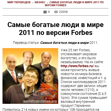
МИР ПЕРЕВОДОВ
→
БИЗНЕС
→
САМЫЕ БОГАТЫЕ ЛЮДИ В МИРЕ 2011 ПО
ВЕРСИИ FORBES
0
22058
Самые богатые люди в мире
2011 по версии Forbes
Перевод статьи:
Самые богатые люди в мире
2011.
Уже 25 лет Forbes,
отслеживает мировое
богатство, и это было
незабываемо. На их сайте
http://www.forbes.ru/
вы
може прочитать живые
новости из мира бизнеса,
финансов, инвестиций и т. д.
Список миллиардеров 2011
содержит две записи: общее
число человек (1210), и
совокупное состояние ($ 4,5
трлн). Эта сумма превышает
валовый внутренний
продукт Германии.
Появилось 214 новых имени из которых 108 приходятся на