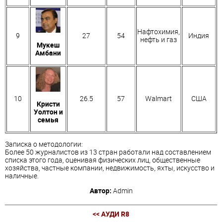
Нафтохимия,
9
27
54
Индия
нефть и газ
Мукеш
Амбани
10
26.5
57
Walmart
США
Кристи
Уолтон и
семья
Записка о методологии:
Более 50 журналистов из 13 стран работали над составлением
списка этого года, оценивая физических лиц, общественные
хозяйства, частные компании, недвижимость, яхты, искусство и
наличные.
Автор:
Admin
<< АУДИ R8