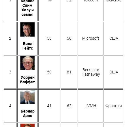
Карлос
Слим
Хелу и
семья
2
56
56
Microsoft
США
Билл
Гейтс
Berkshire
3
50
81
США
Hathaway
Уоррен
Баффет
4
41
62
LVMH
Франция
Бернар
Арно