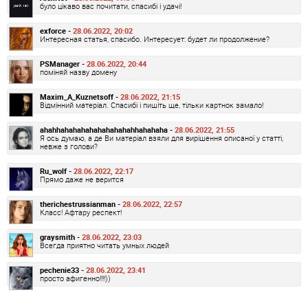
було цікаво вас почитати, спасибі і удачі!
exforce -
28.06.2022, 20:02
Интересная статья, спасибо. Интересует: будет ли продолжение?
PSManager -
28.06.2022, 20:44
поміняй назву домену
Maxim_A_Kuznetsoff -
28.06.2022, 21:15
Відмінний матеріал. Спасибі і пишіть ще, тільки картнок замало!
ahahhahahahahahahahahahhahahaha -
28.06.2022, 21:55
Я ось думаю, а де Ви матеріал взяли для вирішення описаної у статті,
невже з голови?
Ru_wolf -
28.06.2022, 22:17
Прямо даже не верится
therichestrussianman -
28.06.2022, 22:57
Класс! Афтару респект!
graysmith -
28.06.2022, 23:03
Всегда приятно читать умных людей
pechenie33 -
28.06.2022, 23:41
просто афигенно!!!!))