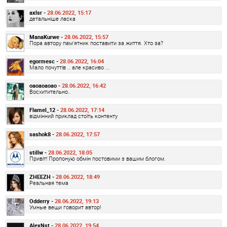
axlsr -
28.06.2022, 15:17
детальніше ласка
ManaKurwe -
28.06.2022, 15:57
Пора автору пам'ятник поставити за життя. Хто за?
egormesc -
28.06.2022, 16:04
Мало почуттів .. але красиво ...
oaoaoaoao -
28.06.2022, 16:42
Восхитительно..
Flamel_12 -
28.06.2022, 17:14
відмінний приклад стоїть контенту
sashok8 -
28.06.2022, 17:57
stillw -
28.06.2022, 18:05
Привіт! Пропоную обмін постовими з вашим блогом.
ZHEEZH -
28.06.2022, 18:49
Реальная тема
Odderry -
28.06.2022, 19:13
Умные вещи говорит автор!
AlexNst -
28.06.2022, 19:54