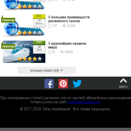
2021
5 больших преимуществ
Природа
ухоженного газона
19
Июль
37
2224
2019
5 крупнейших океанов
Природа
мира
28
Май
0
9200
БОЛЬШЕ НОВОСТЕЙ
ВВЕРХ
При копировании статей (целиком или их частей) обязательно размещение
гиперссылки на сайт
worldtranslation.org
.
©
2011-2026
"Мир переводов". Все права защищены.