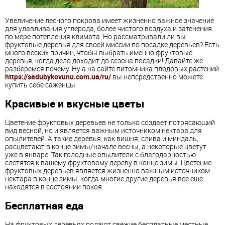
Увеличение лесного покрова имеет жизненно важное значение
для улавливания углерода, более чистого воздуха и затенения
по мере потепления климата. Но рассматривали ли вы
фруктовые деревья для своей миссии по посадке деревьев? Есть
много веских причин, чтобы выбрать именно фруктовые
деревья, когда дело доходит до сезона посадки! Давайте же
разберемся почему. Ну а на сайте питомника плодовых растений
https://sadubykovunu.com.ua/ru/
вы непсредственно можете
купить себе саженцы.
Красивые и вкусные цветы
Цветение фруктовых деревьев не только создает потрясающий
вид весной, но и является важным источником нектара для
опылителей. А такие деревья, как вишня, слива и миндаль,
расцветают в конце зимы/начале весны, а некоторые цветут
уже в январе. Так голодные опылители с благодарностью
слетятся к вашему фруктовому дереву в конце зимы. Цветение
фруктовых деревьев является жизненно важным источником
нектара в конце зимы, когда многие другие деревья все еще
находятся в состоянии покоя.
Бесплатная еда
На фруктовых деревьях подают свежие бесплатные местные