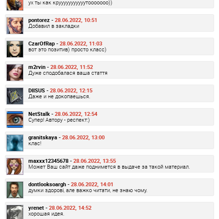
ух ты как крууууууууууутооооооо))
pontorez -
28.06.2022, 10:51
Добавил в закладки
CzarOfRap -
28.06.2022, 11:03
вот это позитив) просто класс)
m2rvin -
28.06.2022, 11:52
Дуже сподобалася ваша стаття
DIISUS -
28.06.2022, 12:15
Даже и не докопаешься.
NetStalk -
28.06.2022, 12:54
Супер! Автору - респект:)
granitskaya -
28.06.2022, 13:00
клас!
maxxx12345678 -
28.06.2022, 13:55
Может Ваш сайт даже поднимется в выдаче за такой материал.
dontlooksoargh -
28.06.2022, 14:01
думки здорові, але важко читати, не знаю чому.
yrenet -
28.06.2022, 14:52
хорошая идея.