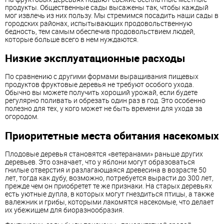
продукты. Общественные сады высажены так, чтобы каждый
мог извлечь из них пользу. Мы стремимся посадить наши сады в
городских районах, испытывающих продовольственную
бедность, тем самым обеспечив продовольствием людей,
которые больше всего в нем нуждаются.
Низкие эксплуатационные расходы
По сравнению с другими формами выращивания пищевых
продуктов фруктовые деревья не требуют особого ухода.
Обычно вы можете получить хороший урожай, если будете
регулярно поливать и обрезать один раз в год. Это особенно
полезно для тех, у кого может не быть времени для ухода за
огородом.
Приоритетные места обитания насекомых
Плодовые деревья становятся «ветеранами» раньше других
деревьев. Это означает, что у яблони могут образоваться
гнилые отверстия и разлагающаяся древесина в возрасте 50
лет, тогда как дубу, возможно, потребуется вырасти до 300 лет,
прежде чем он приобретет те же признаки. На старых деревьях
есть уютные дупла, в которых могут гнездиться птицы, а также
валежник и грибы, которыми лакомятся насекомые, что делает
их убежищем для биоразнообразия.