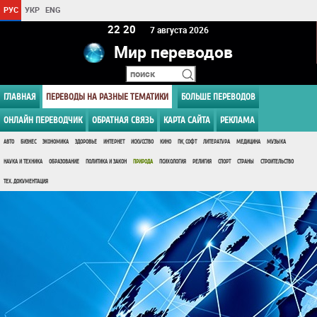
РУС
УКР
ENG
22 20
7 августа 2026
Мир переводов
ГЛАВНАЯ
ПЕРЕВОДЫ НА РАЗНЫЕ ТЕМАТИКИ
БОЛЬШЕ ПЕРЕВОДОВ
ОНЛАЙН ПЕРЕВОДЧИК
ОБРАТНАЯ СВЯЗЬ
КАРТА САЙТА
РЕКЛАМА
АВТО
БИЗНЕС
ЭКОНОМИКА
ЗДОРОВЬЕ
ИНТЕРНЕТ
ИСКУССТВО
КИНО
ПК, СОФТ
ЛИТЕРАТУРА
МЕДИЦИНА
МУЗЫКА
НАУКА И ТЕХНИКА
ОБРАЗОВАНИЕ
ПОЛИТИКА И ЗАКОН
ПРИРОДА
ПСИХОЛОГИЯ
РЕЛИГИЯ
СПОРТ
СТРАНЫ
СТРОИТЕЛЬСТВО
ТЕХ. ДОКУМЕНТАЦИЯ