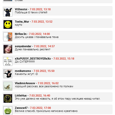
ViShestoi -
7.03.2022, 13:18
Побільше б таких статей
Tosha_Mur -
7.03.2022, 13:52
круто
MrRav3n -
7.03.2022, 14:00
Досить цікава і пізнавальна тема
sonyabondar -
7.03.2022, 14:57
Дуже пізнавально, респект
xXxPUSSY_DESTROYERxXx -
7.03.2022, 15:18
ДА СУПЕР!!!!!!!!!!!!
mediumsms -
7.03.2022, 15:50
Каменты жгут! :-D
VladimirAnosov -
7.03.2022, 16:02
хороший рассказ, все разложено по полкам
LittleHux -
7.03.2022, 16:40
Это уже далеко не новость, я об этом пару месяцев назад читал.
Zanoza47 -
7.03.2022, 17:08
Велике спасибі, прикольно написано креативно