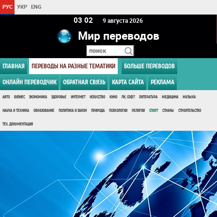
РУС
УКР
ENG
03:02
9 августа 2026
Мир переводов
ГЛАВНАЯ
ПЕРЕВОДЫ НА РАЗНЫЕ ТЕМАТИКИ
БОЛЬШЕ ПЕРЕВОДОВ
ОНЛАЙН ПЕРЕВОДЧИК
ОБРАТНАЯ СВЯЗЬ
КАРТА САЙТА
РЕКЛАМА
АВТО
БИЗНЕС
ЭКОНОМИКА
ЗДОРОВЬЕ
ИНТЕРНЕТ
ИСКУССТВО
КИНО
ПК, СОФТ
ЛИТЕРАТУРА
МЕДИЦИНА
МУЗЫКА
НАУКА И ТЕХНИКА
ОБРАЗОВАНИЕ
ПОЛИТИКА И ЗАКОН
ПРИРОДА
ПСИХОЛОГИЯ
РЕЛИГИЯ
СПОРТ
СТРАНЫ
СТРОИТЕЛЬСТВО
ТЕХ. ДОКУМЕНТАЦИЯ