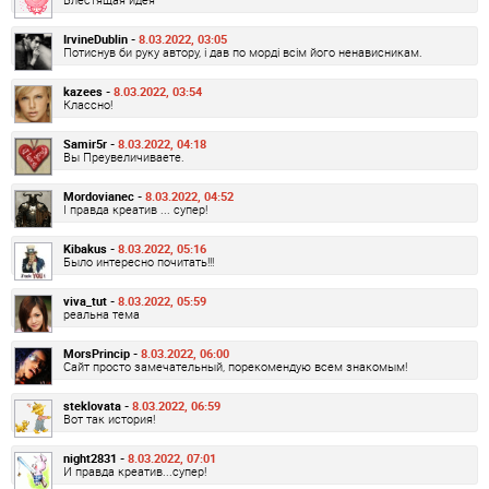
IrvineDublin -
8.03.2022, 03:05
Потиснув би руку автору, і дав по морді всім його ненависникам.
kazees -
8.03.2022, 03:54
Классно!
Samir5r -
8.03.2022, 04:18
Вы Преувеличиваете.
Mordovianec -
8.03.2022, 04:52
І правда креатив ... супер!
Kibakus -
8.03.2022, 05:16
Было интересно почитать!!!
viva_tut -
8.03.2022, 05:59
реальна тема
MorsPrincip -
8.03.2022, 06:00
Сайт просто замечательный, порекомендую всем знакомым!
steklovata -
8.03.2022, 06:59
Вот так история!
night2831 -
8.03.2022, 07:01
И правда креатив...супер!