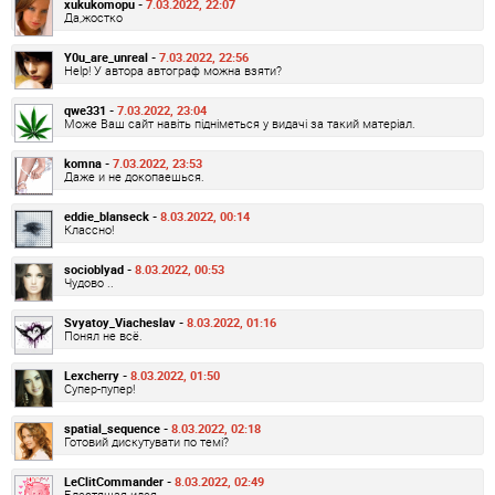
xukukomopu -
7.03.2022, 22:07
Да,жостко
Y0u_are_unreal -
7.03.2022, 22:56
Help! У автора автограф можна взяти?
qwe331 -
7.03.2022, 23:04
Може Ваш сайт навіть підніметься у видачі за такий матеріал.
komna -
7.03.2022, 23:53
Даже и не докопаешься.
eddie_blanseck -
8.03.2022, 00:14
Классно!
socioblyad -
8.03.2022, 00:53
Чудово ..
Svyatoy_Viacheslav -
8.03.2022, 01:16
Понял не всё.
Lexcherry -
8.03.2022, 01:50
Супер-пупер!
spatial_sequence -
8.03.2022, 02:18
Готовий дискутувати по темі?
LeClitCommander -
8.03.2022, 02:49
Блестящая идея