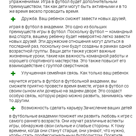
упражнениями. Игра в футбол будет дополнительным
преимуществом, так как дети могут быть активными и в то
же время весело проводить время.
Дружба. Ваш ребенок сможет завести новых друзей,
играя в футбол в академии. Это одно из больших
преимуществ игры в футбол. Поскольку футбол — командный
вид спорта, вашему ребенку будет невероятно легко завести
новых друзей. Эти дружеские отношения могут длиться в
последний раз, поскольку они будут созданы в рамках одной
возрастной группы. Ваши дети также усвоят важные
жизненные уроки, такие как важность командной работы и
хорошего спортивного мастерства. Это также повысит его
взаимодействие с группой сверстников.
Улучшенная семейная связь. Как только ваш ребенок
научится играть в футбол в футбольной академии, вы
сможете приятно провести время вместе, играя в футбол со
своим сыном или дочерью на заднем дворе. Это создаст
особую связь, которую редко можно развить, занимаясь чем-
то другим.
Возможность сделать карьеру.Зачисление ваших детей
в футбольные академии поможет им развить любовь к игре с
самого раннего возраста. Они изучат различные аспекты
игры, обнаружив свои сильные и слабые стороны. К тому
времени, когда они станут старше, они узнают, что нужно,
чтобы стать профессиональным футболистом. Посетите