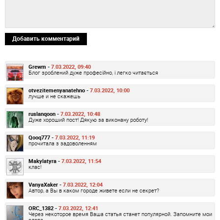
Добавить комментарий
Grewm -
7.03.2022, 09:40
Блог зроблений дуже професійно, і легко читається
otvezitemenyanatehno -
7.03.2022, 10:00
лучше и не скажешь
ruslanqoon -
7.03.2022, 10:48
Дуже хороший пост! Дякую за виконану роботу!
Qooq777 -
7.03.2022, 11:19
прочитала з задоволенням
Makylatyra -
7.03.2022, 11:54
клас!
VanyaXaker -
7.03.2022, 12:04
Автор, а Вы в каком городе живете если не секрет?
ORC_1382 -
7.03.2022, 12:41
Через некоторое время Ваша статья станет популярной. Запомните мои
слова.