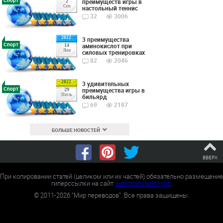
преимуществ игры в
2
Сен
настольный теннис
32
3006
2022
3 преимущества
Спорт
аминокислот при
14
Янв
силовых тренировках
82
2046
2022
3 удивительных
Спорт
преимущества игры в
29
Июль
бильярд
69
2187
БОЛЬШЕ НОВОСТЕЙ
ВВЕРХ
При копировании статей (целиком или их частей) обязательно размещение
гиперссылки на сайт
worldtranslation.org
.
©
2011-2026
"Мир переводов". Все права защищены.