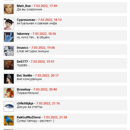
Matt_Kun -
7.03.2022, 17:49
Да вы сказочник
Cypressman -
7.03.2022, 18:13
Актуальная и свежая инфа
fakerney -
7.03.2022, 18:56
ну, ничо так… в общем.
lmusicc -
7.03.2022, 19:06
слов нет,одни эмоции
DeS777 -
7.03.2022, 19:57
Чудово ..
BeL1keMe -
7.03.2022, 20:17
вне конкуренции
Bronehuy -
7.03.2022, 20:40
Поразительно!
chfkifdtjkpi -
7.03.2022, 21:16
Дякую за статтю
KakGufNoZhivoi -
7.03.2022, 21:58
Супер! Автору - респект :)