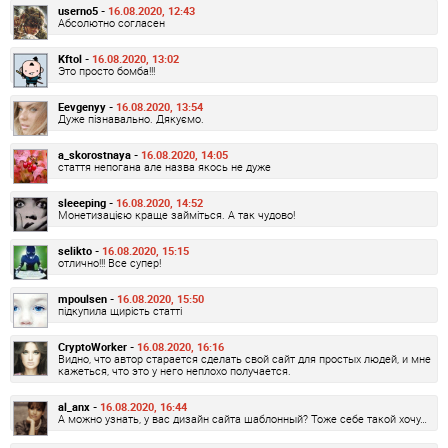
userno5 -
16.08.2020, 12:43
Абсолютно согласен
Kftol -
16.08.2020, 13:02
Это просто бомба!!!
Eevgenyy -
16.08.2020, 13:54
Дуже пізнавально. Дякуємо.
a_skorostnaya -
16.08.2020, 14:05
стаття непогана але назва якось не дуже
sleeeping -
16.08.2020, 14:52
Монетизацією краще займіться. А так чудово!
selikto -
16.08.2020, 15:15
отлично!!! Все супер!
mpoulsen -
16.08.2020, 15:50
підкупила щирість статті
CryptoWorker -
16.08.2020, 16:16
Видно, что автор старается сделать свой сайт для простых людей, и мне
кажеться, что это у него неплохо получается.
al_anx -
16.08.2020, 16:44
А можно узнать, у вас дизайн сайта шаблонный? Тоже себе такой хочу…