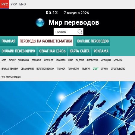
РУС
УКР
ENG
05 12
7 августа 2026
Мир переводов
ГЛАВНАЯ
ПЕРЕВОДЫ НА РАЗНЫЕ ТЕМАТИКИ
БОЛЬШЕ ПЕРЕВОДОВ
ОНЛАЙН ПЕРЕВОДЧИК
ОБРАТНАЯ СВЯЗЬ
КАРТА САЙТА
РЕКЛАМА
АВТО
БИЗНЕС
ЭКОНОМИКА
ЗДОРОВЬЕ
ИНТЕРНЕТ
ИСКУССТВО
КИНО
ПК, СОФТ
ЛИТЕРАТУРА
МЕДИЦИНА
МУЗЫКА
НАУКА И ТЕХНИКА
ОБРАЗОВАНИЕ
ПОЛИТИКА И ЗАКОН
ПРИРОДА
ПСИХОЛОГИЯ
РЕЛИГИЯ
СПОРТ
СТРАНЫ
СТРОИТЕЛЬСТВО
ТЕХ. ДОКУМЕНТАЦИЯ