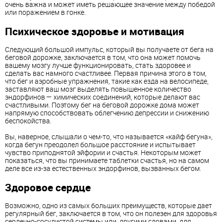
очень важна и может иметь решающее значение между победой
или поражением в гонке.
Психическое здоровье и мотивация
Следующий большой импульс, который вы получаете от бега на
беговой дорожке, заключается в том, что она может помочь
вашему мозгу лучше функционировать, стать здоровее и
сделать вас намного счастливее. Первая причина этого в том,
что бег и аэробные упражнения, такие как езда на велосипеде,
заставляют ваш мозг выделять повышенное количество
эндорфинов — химических соединений, которые делают вас
счастливыми. Поэтому бег на беговой дорожке дома может
напрямую способствовать облегчению депрессии и снижению
беспокойства.
Вы, наверное, слышали о чем-то, что называется «кайф бегуна»,
когда бегун преодолел большое расстояние и испытывает
чувство приподнятой эйфории и счастья. Некоторым может
показаться, что вы принимаете таблетки счастья, но на самом
деле все из-за естественных эндорфинов, вызванных бегом.
Здоровое сердце
Возможно, одно из самых больших преимуществ, которые дает
регулярный бег, заключается в том, что он полезен для здоровья
сердечно-сосудистой системы или, другими словами, для