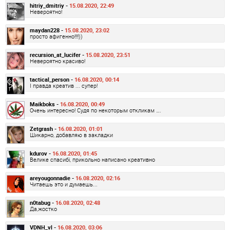
hitriy_dmitriy -
15.08.2020, 22:49
Невероятно!
maydan228 -
15.08.2020, 23:02
просто афигенно!!!!))
recursion_at_lucifer -
15.08.2020, 23:51
Невероятно красиво!
tactical_person -
16.08.2020, 00:14
І правда креатив ... супер!
Maikboks -
16.08.2020, 00:49
Очень интересно! Судя по некоторым откликам ….
Zetgrash -
16.08.2020, 01:01
Шикарно, добавляю в закладки
kdurov -
16.08.2020, 01:45
Велике спасибі, прикольно написано креативно
areyougonnadie -
16.08.2020, 02:16
Читаешь это и думаешь...
n0tabug -
16.08.2020, 02:48
Да,жостко
VDNH_vl -
16.08.2020, 03:06