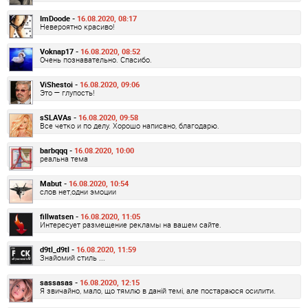
ImDoode -
16.08.2020, 08:17
Невероятно красиво!
Voknap17 -
16.08.2020, 08:52
Очень познавательно. Спасибо.
ViShestoi -
16.08.2020, 09:06
Это — глупость!
sSLAVAs -
16.08.2020, 09:58
Все четко и по делу. Хорошо написано, благодарю.
barbqqq -
16.08.2020, 10:00
реальна тема
Mabut -
16.08.2020, 10:54
слов нет,одни эмоции
fillwatsen -
16.08.2020, 11:05
Интересует размещение рекламы на вашем сайте.
d9tl_d9tl -
16.08.2020, 11:59
Знайомий стиль ...
sassasas -
16.08.2020, 12:15
Я звичайно, мало, що тямлю в даній темі, але постараюся осилити.