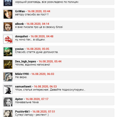
хороший розповідь, все розкладено по полицях
GriWan -
16.08.2020, 03:44
автору спасибо за пост !!
alksnk -
16.08.2020, 04:14
я вже писала про це в своєму блозі
donquihot -
16.08.2020, 04:48
ну, ничо так… в общем.
yosius -
16.08.2020, 05:05
Спасибі, стаття дуже допомогла.
Des_high_hopes -
16.08.2020, 05:44
Чіпляє, відмінно написано!
Mikle1990 -
16.08.2020, 06:03
Не верю.
samueltawit -
16.08.2020, 06:53
Чтож, статья интересная. Давайте подисскутируем…
Apiter -
16.08.2020, 07:17
пізнавальна тема
Pozitiv4ik1 -
16.08.2020, 07:51
Супер! Автору - респект :)