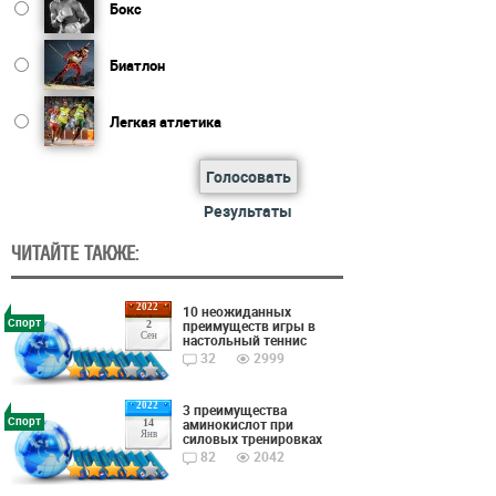
Бокс
Биатлон
Легкая атлетика
Голосовать
Результаты
ЧИТАЙТЕ ТАКЖЕ:
2022
10 неожиданных
Спорт
преимуществ игры в
2
Сен
настольный теннис
32
2999
2022
3 преимущества
Спорт
аминокислот при
14
Янв
силовых тренировках
82
2042