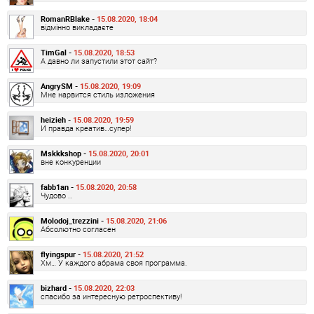
RomanRBlake -
15.08.2020, 18:04
відмінно викладаєте
TimGal -
15.08.2020, 18:53
А давно ли запустили этот сайт?
AngrySM -
15.08.2020, 19:09
Мне нарвится стиль изложения
heizieh -
15.08.2020, 19:59
И правда креатив…супер!
Mskkkshop -
15.08.2020, 20:01
вне конкуренции
fabb1an -
15.08.2020, 20:58
Чудово ..
Molodoj_trezzini -
15.08.2020, 21:06
Абсолютно согласен
flyingspur -
15.08.2020, 21:52
Хм… У каждого абрама своя программа.
bizhard -
15.08.2020, 22:03
спасибо за интересную ретроспективу!