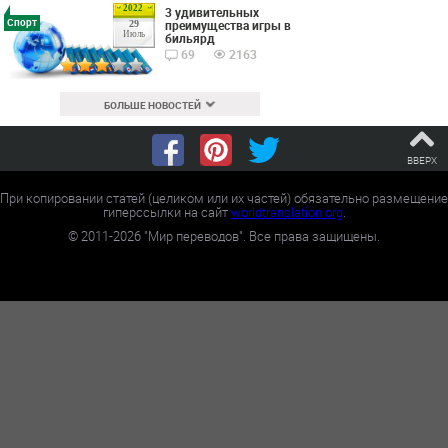
2022
3 удивительных
Спорт
преимущества игры в
29
Июль
бильярд
69
2163
БОЛЬШЕ НОВОСТЕЙ
ВВЕРХ
При копировании статей (целиком или их частей) обязательно размещение
гиперссылки на сайт
worldtranslation.org
.
©
2011-2026
"Мир переводов". Все права защищены.