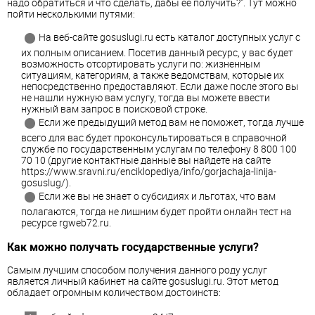
надо обратиться и что сделать, дабы ее получить?". Тут можно
пойти несколькими путями:
На веб-сайте gosuslugi.ru есть каталог доступных услуг с
их полным описанием. Посетив данный ресурс, у вас будет
возможность отсортировать услуги по: жизненным
ситуациям, категориям, а также ведомствам, которые их
непосредственно предоставляют. Если даже после этого вы
не нашли нужную вам услугу, тогда вы можете ввести
нужный вам запрос в поисковой строке.
Если же предыдущий метод вам не поможет, тогда лучше
всего для вас будет проконсультироваться в справочной
службе по государственным услугам по телефону 8 800 100
70 10 (другие контактные данные вы найдете на сайте
https://www.sravni.ru/enciklopediya/info/gorjachaja-linija-
gosuslug/).
Если же вы не знает о субсидиях и льготах, что вам
полагаются, тогда не лишним будет пройти онлайн тест на
ресурсе rgweb72.ru.
Как можно получать государственные услуги?
Самым лучшим способом получения данного роду услуг
является личный кабинет на сайте gosuslugi.ru. Этот метод
обладает огромным количеством достоинств: