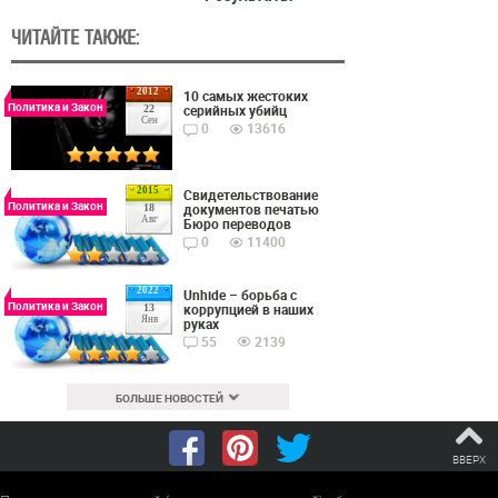
ЧИТАЙТЕ ТАКЖЕ:
2012
10 самых жестоких
Политика и Закон
серийных убийц
22
Сен
0
13616
2015
Cвидетельствование
Политика и Закон
документов печатью
18
Авг
Бюро переводов
0
11400
2022
Unhide – борьба с
Политика и Закон
коррупцией в наших
13
Янв
руках
55
2139
БОЛЬШЕ НОВОСТЕЙ
ВВЕРХ