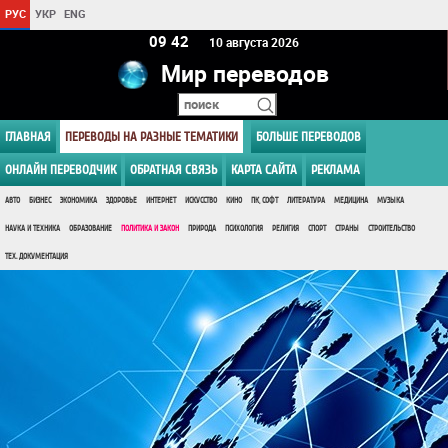
РУС
УКР
ENG
09:42
10 августа 2026
Мир переводов
ГЛАВНАЯ
ПЕРЕВОДЫ НА РАЗНЫЕ ТЕМАТИКИ
БОЛЬШЕ ПЕРЕВОДОВ
ОНЛАЙН ПЕРЕВОДЧИК
ОБРАТНАЯ СВЯЗЬ
КАРТА САЙТА
РЕКЛАМА
АВТО
БИЗНЕС
ЭКОНОМИКА
ЗДОРОВЬЕ
ИНТЕРНЕТ
ИСКУССТВО
КИНО
ПК, СОФТ
ЛИТЕРАТУРА
МЕДИЦИНА
МУЗЫКА
НАУКА И ТЕХНИКА
ОБРАЗОВАНИЕ
ПОЛИТИКА И ЗАКОН
ПРИРОДА
ПСИХОЛОГИЯ
РЕЛИГИЯ
СПОРТ
СТРАНЫ
СТРОИТЕЛЬСТВО
ТЕХ. ДОКУМЕНТАЦИЯ