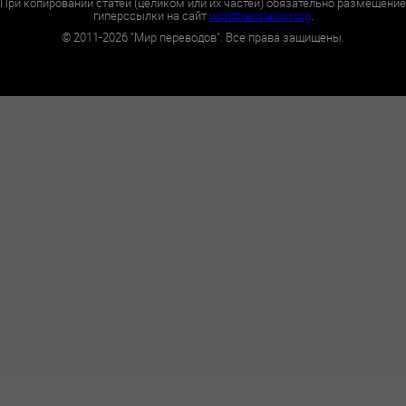
При копировании статей (целиком или их частей) обязательно размещение
гиперссылки на сайт
worldtranslation.org
.
©
2011-2026
"Мир переводов". Все права защищены.