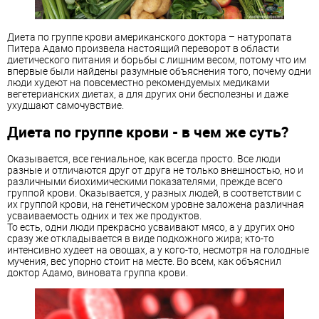
Диета по группе крови американского доктора – натуропата
Питера Адамо произвела настоящий переворот в области
диетического питания и борьбы с лишним весом, потому что им
впервые были найдены разумные объяснения того, почему одни
люди худеют на повсеместно рекомендуемых медиками
вегетерианских диетах, а для других они бесполезны и даже
ухудшают самочувствие.
Диета по группе крови
- в чем же суть?
Оказывается, все гениальное, как всегда просто. Все люди
разные и отличаются друг от друга не только внешностью, но и
различными биохимическими показателями, прежде всего
группой крови. Оказывается, у разных людей, в соответствии с
их группой крови, на генетическом уровне заложена различная
усваиваемость одних и тех же продуктов.
То есть, одни люди прекрасно усваивают мясо, а у других оно
сразу же откладывается в виде подкожного жира; кто-то
интенсивно худеет на овощах, а у кого-то, несмотря на голодные
мучения, вес упорно стоит на месте. Во всем, как объяснил
доктор Адамо, виновата
группа крови
.