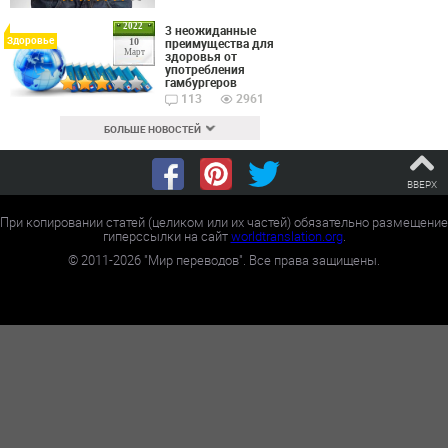
2022
3 неожиданные
Здоровье
преимущества для
10
Март
здоровья от
употребления
гамбургеров
113
2961
БОЛЬШЕ НОВОСТЕЙ
ВВЕРХ
При копировании статей (целиком или их частей) обязательно размещение
гиперссылки на сайт
worldtranslation.org
.
©
2011-2026
"Мир переводов". Все права защищены.