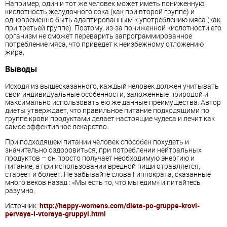
Например, один и тот же человек может иметь пониженную
кислотность желудочного сока (как при второй группе) и
одновременно быть адаптированным к употреблению мяса (как
при третьей группе). Поэтому, из-за пониженной кислотности его
организм не сможет переварить запрограммированное
потребление мяса, что приведет к неизбежному отложению
жира.
Выводы
Исходя из вышесказанного, каждый человек должен учитывать
свои индивидуальные особенности, заложенные природой и
максимально использовать ею же данные преимущества. Автор
диеты утверждает, что правильное питание подходящими по
группе крови продуктами делает настоящие чудеса и лечит как
самое эффективное лекарство.
При подходящем питании человек способен похудеть и
значительно оздоровиться, при потреблении нейтральных
продуктов – он просто получает необходимую энергию и
питание, а при использовании вредной пищи отравляется,
стареет и болеет. Не забывайте слова Гиппократа, сказанные
много веков назад : «Мы есть то, что мы едим» и питайтесь
разумно.
Источник:
http://happy-womens.com/dieta-po-gruppe-krovi-
pervaya-i-vtoraya-gruppyi.html