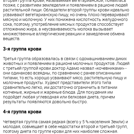
Вторая
группа крови
, называемая вегетарианской, появилась
позже, с развитием земледелия и появлением в рационе людей
растительной пищи. Обладатели второй группы крови идеально
усваивают вегетарианскую пищу, но очень плохо переваривают
мясную и молочную. У них понижена кислотность желудочного
сока, поэтому, употребление мясных продуктов способствует
отложению жира, а неусваиваемость молока вызывает
множественные аллергические реакции и замедление обмена
веществ.
3-я
группа крови
Третья группа образовалась в связи с одомашниванием диких
животных и появлением в рационе молочных продуктов. Людей
с третьей группой крови доктор Адамо назвал «кочевниками» -
они одинаково всеядны, по сравнению с ранее описанными
типами, то есть хорошо усваивают мясо, растительную пищу и
молочные продукты. Худеют представители этого типа
сравнительно легко, им достаточно ограничить в питании
копченые, жирные и жареные блюда. Для похудения им
подойдет любая углеводная или белковая диета, причем
результаты появляются довольно быстро.
4-я
группа крови
Четвертая группа самая редкая (всего у 5 % населения Земли) и
молодая, совмещает в себе недостатки второй и третьей групп,
поэтому диета по группе крови для них наиболее сложная.