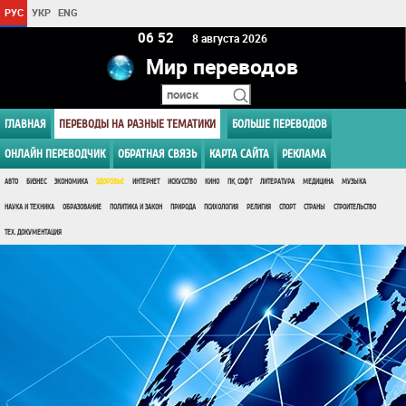
РУС
УКР
ENG
06:52
8 августа 2026
Мир переводов
ГЛАВНАЯ
ПЕРЕВОДЫ НА РАЗНЫЕ ТЕМАТИКИ
БОЛЬШЕ ПЕРЕВОДОВ
ОНЛАЙН ПЕРЕВОДЧИК
ОБРАТНАЯ СВЯЗЬ
КАРТА САЙТА
РЕКЛАМА
АВТО
БИЗНЕС
ЭКОНОМИКА
ЗДОРОВЬЕ
ИНТЕРНЕТ
ИСКУССТВО
КИНО
ПК, СОФТ
ЛИТЕРАТУРА
МЕДИЦИНА
МУЗЫКА
НАУКА И ТЕХНИКА
ОБРАЗОВАНИЕ
ПОЛИТИКА И ЗАКОН
ПРИРОДА
ПСИХОЛОГИЯ
РЕЛИГИЯ
СПОРТ
СТРАНЫ
СТРОИТЕЛЬСТВО
ТЕХ. ДОКУМЕНТАЦИЯ