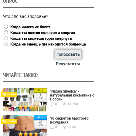
ОПРОС
Что для вас здоровье?
Когда ничего не болит
Когда ты всегда полн сил и энергии
Когда ты можешь горы свернуть
Когда не знаешь где находится больница
Голосовать
Результаты
ЧИТАЙТЕ ТАКЖЕ:
2015
"Natura Siberica" -
Здоровье
натуральная косметика с
8
Авг
России
0
11350
2015
10 секретов быстрого
Здоровье
похудения
27
Дек
0
9944