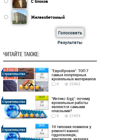
С блоков
Железобетонный
Голосовать
Результаты
ЧИТАЙТЕ ТАКЖЕ:
2019
"ЕвроКровля": ТОП 7
Строительство
самых популярных
21
Фев
кровельных материалов
0
25463
2019
"Интекс-Буд": почему
Строительство
кровельные работы
29
Авг
являются самыми
опасными?
0
27459
2026
10 типових помилок у
Строительство
ремонті ванної:
4
Янв
гідроізоляція,
вентиляція, укладка