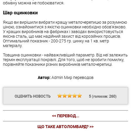
обману можна не побоюватися.
Шар оцинковки
Якщо ви вирішили вибрати кращу металочерепицю за розумною
ціною, ознайомитися з якістю оцинковки необхідно обов'язково.
У кращих виробників на фабриках і заводах використовується
якісна сталь, що має надійний захист від корозійних процесів.
Оптимальний показник - 200-275 гр. цинку на 1 кв. метр
матеріалу.
Товщина оцинковки - найважливіший параметр. Від неї залежить
термін експлуатації покрівлі. Для того, щоб не зробити помилку,
порівняйте показники різних виробників металочерепиці.
Автор:
Admin
Мир переводов
ОЦЕНИТЬ НОВОСТЬ
5
(голосов:
260
)
<< ПЕРЕВОД...
ЩО ТАКЕ АВТОЛОМБАРД? >>