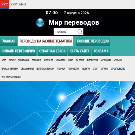
РУС
УКР
ENG
07:06
7 августа 2026
Мир переводов
ГЛАВНАЯ
ПЕРЕВОДЫ НА РАЗНЫЕ ТЕМАТИКИ
БОЛЬШЕ ПЕРЕВОДОВ
ОНЛАЙН ПЕРЕВОДЧИК
ОБРАТНАЯ СВЯЗЬ
КАРТА САЙТА
РЕКЛАМА
АВТО
БИЗНЕС
ЭКОНОМИКА
ЗДОРОВЬЕ
ИНТЕРНЕТ
ИСКУССТВО
КИНО
ПК, СОФТ
ЛИТЕРАТУРА
МЕДИЦИНА
МУЗЫКА
НАУКА И ТЕХНИКА
ОБРАЗОВАНИЕ
ПОЛИТИКА И ЗАКОН
ПРИРОДА
ПСИХОЛОГИЯ
РЕЛИГИЯ
СПОРТ
СТРАНЫ
СТРОИТЕЛЬСТВО
ТЕХ. ДОКУМЕНТАЦИЯ