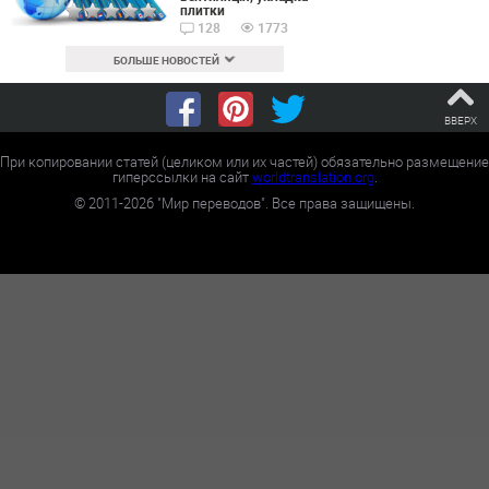
плитки
128
1773
БОЛЬШЕ НОВОСТЕЙ
ВВЕРХ
При копировании статей (целиком или их частей) обязательно размещение
гиперссылки на сайт
worldtranslation.org
.
©
2011-2026
"Мир переводов". Все права защищены.