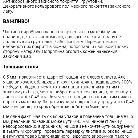
Антикорозійного захисного покриття і грунтовки;
Декоративного кольорового полімерного покриття і захисного
лаку.
ВАЖЛИВО!
Частина виробників даного покрівельного матеріалу, як
правило, це азіатські компанії, для здешевлення товару не
додають шар грунтовки і / або фосфату. Переконатися в
наявності цих покриттів можна, подряпавши цвяшком тильну
сторону матеріалу. Подряпина оголить кожен нанесений
захисний шар.
Товщина стали
0,5 мм - показник стандартної товщини сталевого листа. Але
якщо ви хочете облицювати круті схили, які в подальшому 100%
не будуть піддаватися істотним навантаженням (по ним не
ходитимуть і т.д.), можна вибрати металочерепицю, виконану з
листів сталі в 0,45 мм. Чим менша товщина пластин, тим нижча
вартість матеріалу. Якщо ви купили покрівельну продукцію в 0,45
мм товщиною, то крок обрешітки робіть найменшим.
Ще один факт. Навіть якщо на упаковці позначена товщина в 0,5
мм, реальний показник може бути 0,45 мм і нижче (тільки у
недобросовісних виробників). Якщо ви не хочете бути обдуреним,
візьміть мікрометр і проведіть перевірку листів вибірково. Якщо
ви купуєте товар благонадійного і відомого виробника, такого