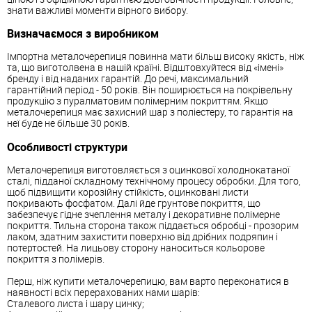
знати важливі моменти вірного вибору.
Визначаємося з виробником
Імпортна металочерепиця повинна мати більш високу якість, ніж
та, що виготолвена в нашій країні. Відштовхуйтеся від «імені»
бренду і від наданих гарантій. До речі, максимальний
гарантійний період - 50 років. Він поширюється на покрівельну
продукцію з пуралматовим полімерним покриттям. Якщо
металочерепиця має захисний шар з поліестеру, то гарантія на
неї буде не більше 30 років.
Особливості структури
Металочерепиця виготовляється з оцинкової холоднокатаної
сталі, підданої складному технічному процесу обробки. Для того,
щоб підвищити корозійну стійкість, оцинковані листи
покривають фосфатом. Далі йде грунтове покриття, що
забезпечує гідне зчеплення металу і декоративне полімерне
покриття. Тильна сторона також піддається обробці - прозорим
лаком, здатним захистити поверхню від дрібних подряпин і
потертостей. На лицьову сторону наноситься кольорове
покриття з полімерів.
Перш, ніж купити металочерепицю, вам варто переконатися в
наявності всіх перерахованих нами шарів:
Сталевого листа і шару цинку;