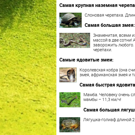
Самая крупная наземная черепа
Слоновая черепаха. Длина
Самая большая змея:
Знаменитая, всеми и
массой в две сотни! 
заворожить любого. 
черепахи.
Самые ядовитые змеи:
Королевская кобра (она сч
змея, африканская змея и т
Самая быстрая ядовита
Мамба. Человеку очень с
мамбы – 11,3 км/ч!
Самая большая лягуш
Лягушка-голиаф длиной 25