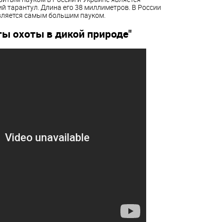
й тарантул. Длина его 38 миллиметров. В России
вляется самым большим пауком.
ы охоты в дикой природе"