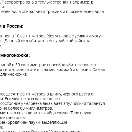
. Распространена в теплых странах, например, в
вит.
черви вида спиральная трихина и плоские черви вида
 в России:
линой в 10 сантиметров (без усиков), с усиками могут
в. Данный вид обитает в Уссурийской тайге на
.
 многоножка:
линой в 30 сантиметров способна убить человека
а гигантская охотится на мелких жаб и ящериц. Самая
 длинноножка.
ее десяти сантиметров в длину, черного цвета с
 Его укус не всегда смертелен.
состояние у человека вызывает
апулийский тарантул,
о не более 60 миллиметров.
ьмигната еще ядовиты и яйца самки! Тело паука
питано ядом.
ие «бродячие» пауки
, выделяющие
д.
итым пауком в России и
Украине является