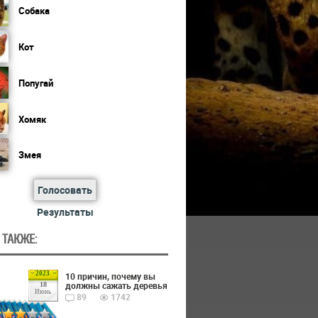
Собака
Кот
Попугай
Хомяк
Змея
Голосовать
Результаты
 ТАКЖЕ:
2023
10 причин, почему вы
должны сажать деревья
18
Июнь
89
1742