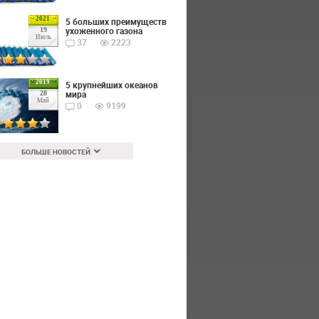
2021
5 больших преимуществ
ухоженного газона
19
Июль
37
2223
2019
5 крупнейших океанов
мира
28
Май
0
9199
БОЛЬШЕ НОВОСТЕЙ