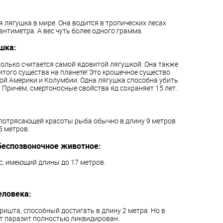
 лягушка в мире. Она водится в тропических лесах
антиметра. А вес чуть более одного грамма.
шка:
олько считается самой ядовитой лягушкой. Она также
итого существа на планете! Это крошечное существо
ой Америки и Колумбии. Одна лягушка способна убить
 Причем, смертоносные свойства яд сохраняет 15 лет.
 потрясающей красоты рыба обычно в длину 9 метров
5 метров.
беспозвоночное животное:
с, имеющий длины до 17 метров.
еловека:
ишта, способный достигать в длину 2 метра. Но в
от паразит полностью ликвидирован.