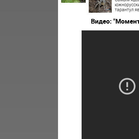
южнорусски
тарантул я
Видео: "Момент