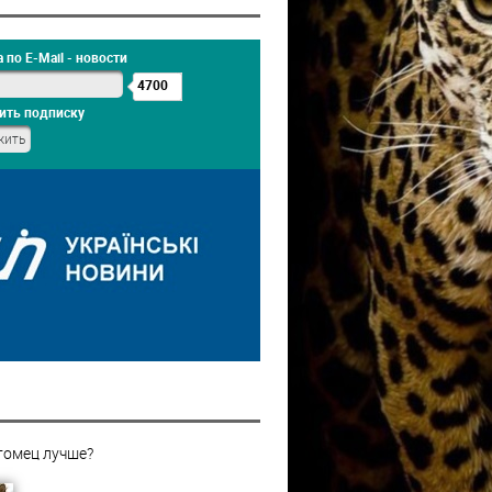
 по E-Mail - новости
4700
ить подписку
томец лучше?