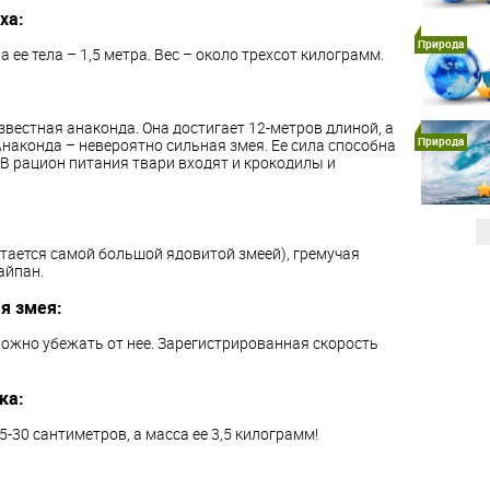
ха:
Природа
 ее тела – 1,5 метра. Вес – около трехсот килограмм.
звестная анаконда. Она достигает 12-метров длиной, а
Природа
Анаконда – невероятно сильная змея. Ее сила способна
В рацион питания твари входят и крокодилы и
итается самой большой ядовитой змеей), гремучая
айпан.
я змея:
ложно убежать от нее. Зарегистрированная скорость
ка:
-30 сантиметров, а масса ее 3,5 килограмм!