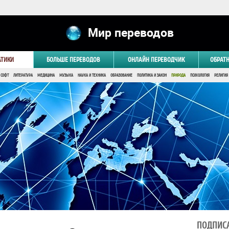
Мир переводов
АТИКИ
БОЛЬШЕ ПЕРЕВОДОВ
ОНЛАЙН ПЕРЕВОДЧИК
ОБРАТ
 СОФТ
ЛИТЕРАТУРА
МЕДИЦИНА
МУЗЫКА
НАУКА И ТЕХНИКА
ОБРАЗОВАНИЕ
ПОЛИТИКА И ЗАКОН
ПРИРОДА
ПСИХОЛОГИЯ
РЕЛИГИЯ
ПОДПИСА