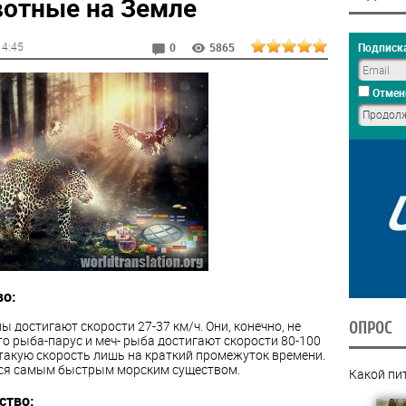
отные на Земле
14:45
Подписка
0
5865
Отмен
во:
 достигают скорости 27-37 км/ч. Они, конечно, не
ОПРОС
то рыба-парус и меч- рыба достигают скорости 80-100
 такую скорость лишь на краткий промежуток времени.
тся самым быстрым морским существом.
Какой пи
ство: