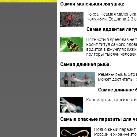
Самая маленькая лягушка:
Кокоа – самая маленькая
Колумбии. Ее длина 2-3 с
Самая ядовитая лягу
Пятнистый древолаз не т
носит титул самого ядов
водится в джунглях Южн
полторы тысячи человек!
Самая длинная рыба:
Ремень- рыба. Это
может достигать 1
Самое длинное 
Кальмар вида архитевти
Самые опасные паразиты для ч
Подкожный паразит р
России и Украине эт