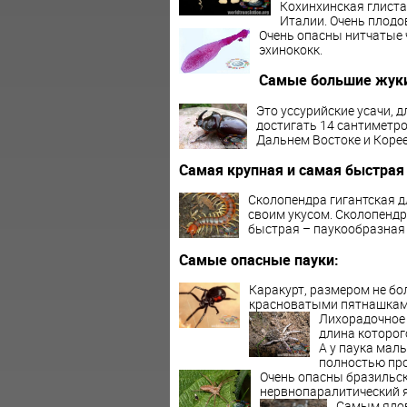
Кохинхинская глиста
Италии. Очень плодо
Очень опасны нитчатые 
эхинококк.
Самые большие жуки
Это уссурийские усачи, д
достигать 14 сантиметро
Дальнем Востоке и Корее
Самая крупная и самая быстрая
Сколопендра гигантская д
своим укусом. Сколопендр
быстрая – паукообразная
Самые опасные пауки:
Каракурт, размером не бол
красноватыми пятнашками.
Лихорадочное 
длина которог
А у паука мал
полностью про
Очень опасны бразильск
нервнопаралитический я
Самым ядов