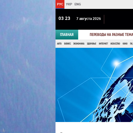
РУС
УКР
ENG
03:23
7 августа 2026
ГЛАВНАЯ
ПЕРЕВОДЫ НА РАЗНЫЕ ТЕМ
АВТО
БИЗНЕС
ЭКОНОМИКА
ЗДОРОВЬЕ
ИНТЕРНЕТ
ИСКУССТВО
КИНО
ПК,