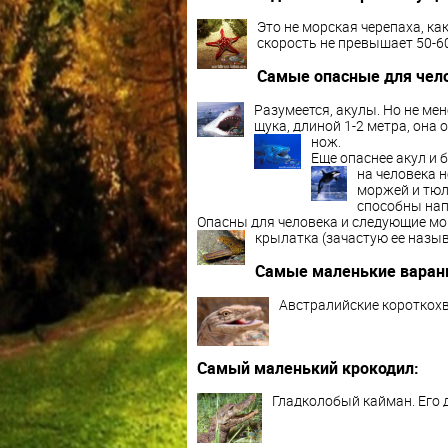
Это не морская черепаха, ка
скорость не превышает 50-6
Самые опасные для чело
Разумеется, акулы. Но не ме
щука, длиной 1-2 метра, она 
нож.
Еще опаснее акул и 
на человека н
моржей и тюл
способны нап
Опасны для человека и следующие мор
крылатка (зачастую ее назы
Самые маленькие варан
Австралийские короткохв
Самый маленький крокодил:
Гладколобый кайман. Его 