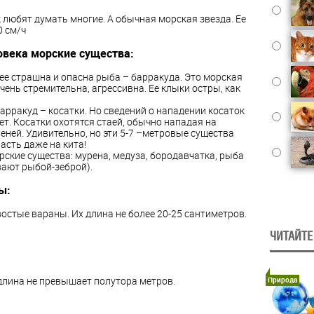
к любят думать многие. А обычная морская звезда. Ее
0 см/ч
века морские существа:
нее страшна и опасна рыба – барракуда. Это морская
очень стремительна, агрессивна. Ее клыки остры, как
барракуд – косатки. Но сведений о нападении косаток
ет. Косатки охотятся
стаей, обычно нападая на
еней. Удивительно, но эти 5-7 –метровые существа
асть даже на кита!
ские существа: мурена, медуза, бородавчатка, рыба
вают рыбой-зеброй).
ы:
остые вараны. Их длина не более 20-25 сантиметров.
ЧИТАЙТЕ
длина не превышает полутора метров.
Природа