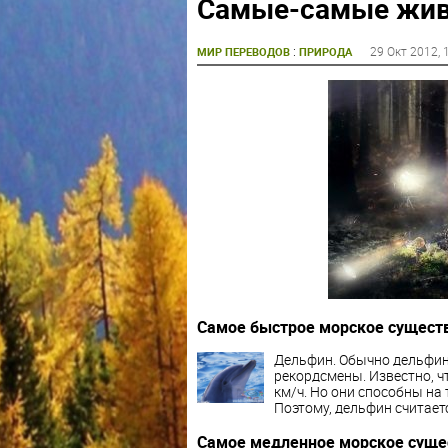
Самые-самые жив
:
29 Окт 2012
, 
МИР ПЕРЕВОДОВ
ПРИРОДА
Самое быстрое морское сущест
Дельфин. Обычно дельфины
рекордсмены. Известно, ч
км/ч. Но они способны на
Поэтому, дельфин считае
Самое медленное морское суще