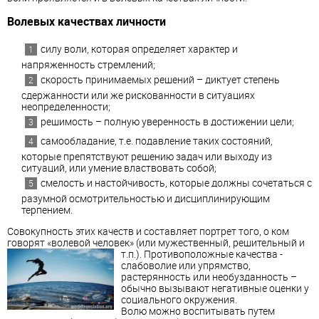
Волевых качествах личности
силу воли, которая определяет характер и
напряженность стремлений;
скорость принимаемых решений – диктует степень
сдержанности или же рискованности в ситуациях
неопределенности;
решимость – полную уверенность в достижении цели;
самообладание, т.е. подавление таких состояний,
которые препятствуют решению задач или выходу из
ситуаций, или умение властвовать собой;
смелость и настойчивость, которые должны сочетаться с
разумной осмотрительностью и дисциплинирующим
терпением.
Совокупность этих качеств и составляет портрет того, о ком
говорят «волевой человек» (или мужественный, решительный и
т.п.). Противоположные качества -
слабоволие или упрямство,
растерянность или необузданность –
обычно вызывают негативные оценки у
социального окружения.
Волю можно воспитывать путем