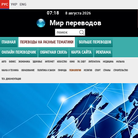
РУС
УКР
ENG
07 18
8 августа 2026
Мир переводов
ГЛАВНАЯ
ПЕРЕВОДЫ НА РАЗНЫЕ ТЕМАТИКИ
БОЛЬШЕ ПЕРЕВОДОВ
ОНЛАЙН ПЕРЕВОДЧИК
ОБРАТНАЯ СВЯЗЬ
КАРТА САЙТА
РЕКЛАМА
АВТО
БИЗНЕС
ЭКОНОМИКА
ЗДОРОВЬЕ
ИНТЕРНЕТ
ИСКУССТВО
КИНО
ПК, СОФТ
ЛИТЕРАТУРА
МЕДИЦИНА
МУЗЫКА
НАУКА И ТЕХНИКА
ОБРАЗОВАНИЕ
ПОЛИТИКА И ЗАКОН
ПРИРОДА
ПСИХОЛОГИЯ
РЕЛИГИЯ
СПОРТ
СТРАНЫ
СТРОИТЕЛЬСТВО
ТЕХ. ДОКУМЕНТАЦИЯ