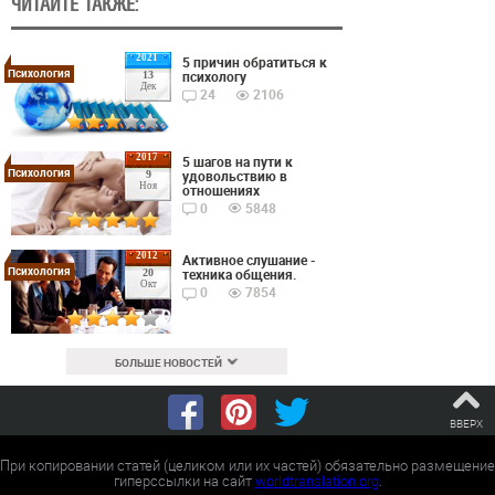
ЧИТАЙТЕ ТАКЖЕ:
2021
5 причин обратиться к
Психология
психологу
13
Дек
24
2106
2017
5 шагов на пути к
Психология
удовольствию в
9
Ноя
отношениях
0
5848
2012
Активное слушание -
Психология
техника общения.
20
Окт
0
7854
БОЛЬШЕ НОВОСТЕЙ
ВВЕРХ
При копировании статей (целиком или их частей) обязательно размещение
гиперссылки на сайт
worldtranslation.org
.