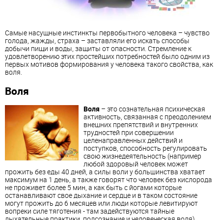
Самые насущные инстинкты первобытного человека – чувство
голода, жажды, страха – заставляли его искать способы
добычи пищи и воды, защиты от опасности. Стремление к
удовлетворению этих простейших потребностей было одним из
первых мотивов формирования у человека такого свойства, как
воля.
Воля
Воля
– это сознательная психическая
активность, связанная с преодолением
внешних препятствий и внутренних
трудностей при совершении
целенаправленных действий и
поступков, способность регулировать
свою жизнедеятельность (например
любой здоровый человек может
прожить без еды 40 дней, а силы воли у большинства хватает
максимум на 1 день, а также говорят что человек без кислорода
не проживет более 5 мин, а как быть с йогами которые
останавливают свое дыхание и сердце и в таком состояние
могут прожить до 6 месяцев или люди которые левитируют
вопреки силе тяготения - там задействуются тайные
дыхательные практики. подсознание и человеческая воля).