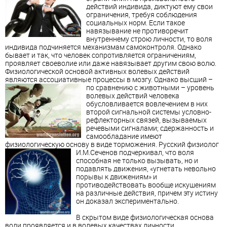
действий индивида, диктуют ему свои
ограничения, требуя соблюдения
социальных норм. Если такое
навязывание не противоречит
внутреннему строю личности, то воля
индивида подчиняется механизмам самоконтроля. Однако
бывает и так, что человек сопротивляется ограничениям,
проявляет своеволие или даже навязывает другим свою волю.
Физиологической основой активных волевых действий
являются ассоциативные процессы в мозгу.
Однако высший –
по сравнению с животными – уровень
волевых действий человека
обусловливается вовлечением в них
второй сигнальной системы условно-
рефлекторных связей, вызываемых
речевыми сигналами; сдержанность и
самообладание имеют
физиологическую основу в виде торможения. Русский физиолог
И.М.Сеченов
подчеркивал, что воля
способная не только вызывать, но и
подавлять движения, «угнетать невольно
порывы к движениям» и
противодействовать вообще искушениям
на различные действия, причем эту истину
он доказал экспериментально.
В скрытом виде физиологическая основа
воли проявляется и в волевых качествах личности.