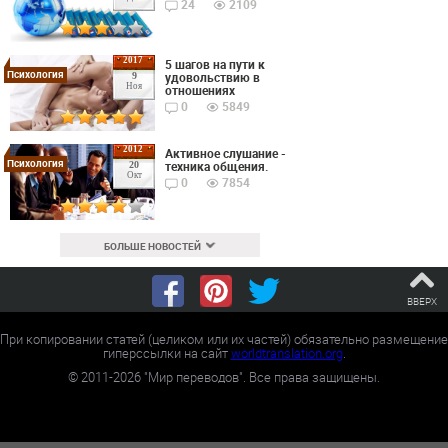
24
2109
2017
5 шагов на пути к
Психология
удовольствию в
9
Ноя
отношениях
0
5849
2012
Активное слушание -
Психология
техника общения.
20
Окт
0
7854
БОЛЬШЕ НОВОСТЕЙ
ВВЕРХ
При копировании статей (целиком или их частей) обязательно размещение
гиперссылки на сайт
worldtranslation.org
.
©
2011-2026
"Мир переводов". Все права защищены.