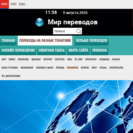
РУС
УКР
ENG
11:58
9 августа 2026
Мир переводов
ГЛАВНАЯ
ПЕРЕВОДЫ НА РАЗНЫЕ ТЕМАТИКИ
БОЛЬШЕ ПЕРЕВОДОВ
ОНЛАЙН ПЕРЕВОДЧИК
ОБРАТНАЯ СВЯЗЬ
КАРТА САЙТА
РЕКЛАМА
АВТО
БИЗНЕС
ЭКОНОМИКА
ЗДОРОВЬЕ
ИНТЕРНЕТ
ИСКУССТВО
КИНО
ПК, СОФТ
ЛИТЕРАТУРА
МЕДИЦИНА
МУЗЫКА
НАУКА И ТЕХНИКА
ОБРАЗОВАНИЕ
ПОЛИТИКА И ЗАКОН
ПРИРОДА
ПСИХОЛОГИЯ
РЕЛИГИЯ
СПОРТ
СТРАНЫ
СТРОИТЕЛЬСТВО
ТЕХ. ДОКУМЕНТАЦИЯ