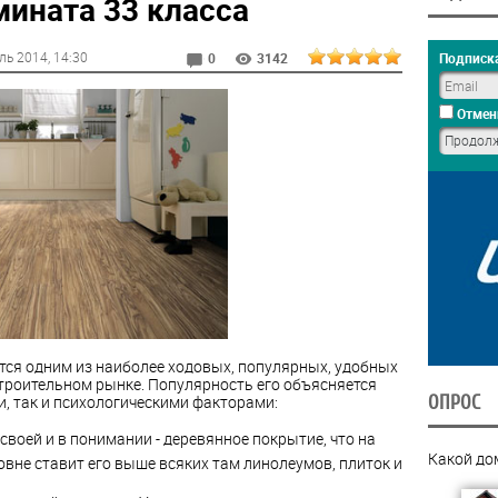
ината 33 класса
ль 2014
, 14:30
Подписка
0
3142
Отмен
тся одним из наиболее ходовых, популярных, удобных
троительном рынке. Популярность его объясняется
и, так и психологическими факторами:
ОПРОС
 своей и в понимании - деревянное покрытие, что на
Какой до
овне ставит его выше всяких там линолеумов, плиток и