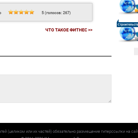
Ь
5
(голосов:
267
)
Строительст
ЧТО ТАКОЕ ФИТНЕС >>
атей (целиком или их частей) обязательно размещение гиперссылки на са