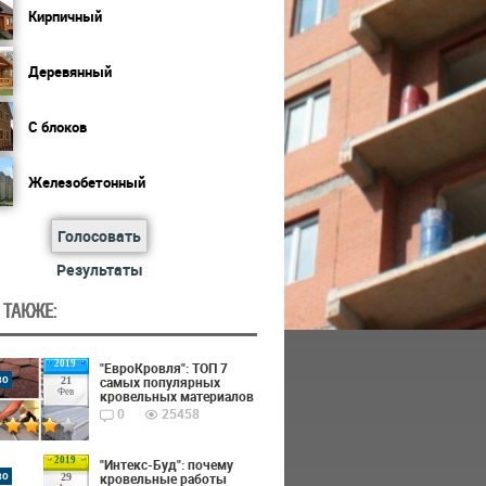
Кирпичный
Деревянный
С блоков
Железобетонный
Голосовать
Результаты
 ТАКЖЕ:
2019
"ЕвроКровля": ТОП 7
во
самых популярных
21
Фев
кровельных материалов
0
25458
2019
"Интекс-Буд": почему
во
кровельные работы
29