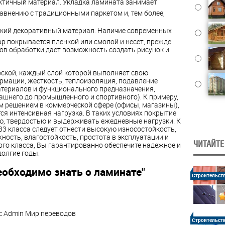
актичный материал. Укладка ламината занимает
авнению с традиционными паркетом и, тем более,
рский декоративный материал. Наличие современных
р покрывается пленкой или смолой и несет, прежде
ов обработки дает возможность создать рисунок и
ской, каждый слой которой выполняет свою
рмации, жесткость, теплоизоляция, подавление
атериалов и функционального предназначения,
машнего до промышленного и спортивного). К примеру,
м решением в коммерческой сфере (офисы, магазины),
ся интенсивная нагрузка. В таких условиях покрытие
, твердостью и выдерживать ежедневные нагрузки. К
 класса следует отнести высокую износостойкость,
ность, влагостойкость, простота в эксплуатации и
ЧИТАЙТЕ
ого класса, Вы гарантированно обеспечите надежное и
долгие годы.
необходимо знать о ламинате"
Строительст
:
Admin
Мир переводов
Строительст