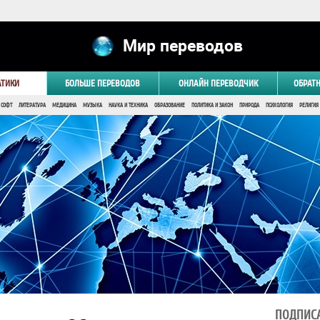
Мир переводов
АТИКИ
БОЛЬШЕ ПЕРЕВОДОВ
ОНЛАЙН ПЕРЕВОДЧИК
ОБРАТ
 СОФТ
ЛИТЕРАТУРА
МЕДИЦИНА
МУЗЫКА
НАУКА И ТЕХНИКА
ОБРАЗОВАНИЕ
ПОЛИТИКА И ЗАКОН
ПРИРОДА
ПСИХОЛОГИЯ
РЕЛИГИЯ
ПОДПИСА