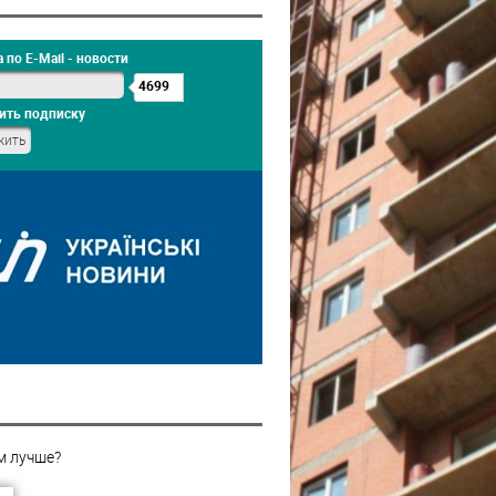
 по E-Mail - новости
4699
ить подписку
м лучше?