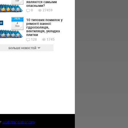
Авг
являются самыми
опасными?
0
27459
2026
10 типових помилок у
во
ремонті ванної:
4
Янв
гідроізоляція,
вентиляція, укладка
плитки
128
1745
БОЛЬШЕ НОВОСТЕЙ
йт
worldtranslation.org
.