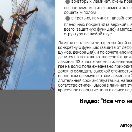
во-вторых, ламинат, очень пр
несравнимо меньше времени по ср
дощатым полом;
в-третьих, ламинат - дизайне
пленочных покрытий (а верхний ша
всего, защитную функцию) и метод
структуру на любой вкус.
Ламинат является четырехслойной до
конкретную функцию (защита от дефо
шумов, декорация), и по сочетанию м
делится на несколько классов (от до
ламинат 33 класс является идеальны
где на долю пола ежедневно приходит
должно обладать высокой стойкостью
основным преимуществам ламината 33
длительный срок эксплуатации, надеж
богатство стилей. Выбрав ламинат эт
красочное покрытие пола в офисе на 
Видео: "Все что 
Автор