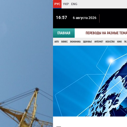
РУС
УКР
ENG
16 57
6 августа 2026
ГЛАВНАЯ
ПЕРЕВОДЫ НА РАЗНЫЕ ТЕМ
АВТО
БИЗНЕС
ЭКОНОМИКА
ЗДОРОВЬЕ
ИНТЕРНЕТ
ИСКУССТВО
КИНО
ПК,