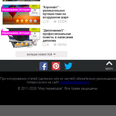
2015
"Аэронавт" -
Образование, История
увлекательное
20
Июль
путешествие на
воздушном шаре
0
22224
2015
"Дипломник5" -
Образование, История
профессиональная
8
Авг
помочь в написании
диплома
0
70792
БОЛЬШЕ НОВОСТЕЙ
ВВЕРХ
При копировании статей (целиком или их частей) обязательно размещение
гиперссылки на сайт
worldtranslation.org
.
©
2011-2026
"Мир переводов". Все права защищены.