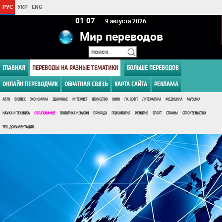
РУС
УКР
ENG
01:07
9 августа 2026
Мир переводов
ГЛАВНАЯ
ПЕРЕВОДЫ НА РАЗНЫЕ ТЕМАТИКИ
БОЛЬШЕ ПЕРЕВОДОВ
ОНЛАЙН ПЕРЕВОДЧИК
ОБРАТНАЯ СВЯЗЬ
КАРТА САЙТА
РЕКЛАМА
АВТО
БИЗНЕС
ЭКОНОМИКА
ЗДОРОВЬЕ
ИНТЕРНЕТ
ИСКУССТВО
КИНО
ПК, СОФТ
ЛИТЕРАТУРА
МЕДИЦИНА
МУЗЫКА
НАУКА И ТЕХНИКА
ОБРАЗОВАНИЕ
ПОЛИТИКА И ЗАКОН
ПРИРОДА
ПСИХОЛОГИЯ
РЕЛИГИЯ
СПОРТ
СТРАНЫ
СТРОИТЕЛЬСТВО
ТЕХ. ДОКУМЕНТАЦИЯ