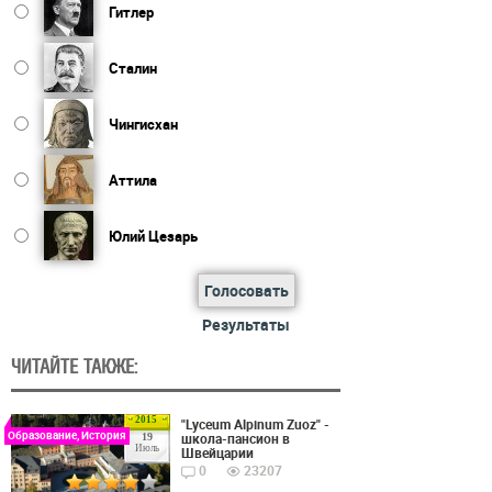
Гитлер
Сталин
Чингисхан
Аттила
Юлий Цезарь
Голосовать
Результаты
ЧИТАЙТЕ ТАКЖЕ:
2015
"Lyceum Alpinum Zuoz" -
Образование, История
школа-пансион в
19
Июль
Швейцарии
0
23207