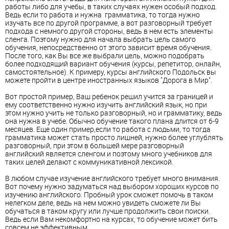
работы либо для учебы, в таких случаях нужен особый подход.
Ведь если то работа и нужна грамматика, то тогда нужно
изучать все по другой программе, а вот разговорный требует
подхода с немного другой стороны, ведь в нем есть элементы
сленга. Поэтому нужно для начала выбрать цель самого
обучения, непосредственно от этого зависит время обучения.
После того, как Вы все же выбрали цель, можно подобрать
более подходящий вариант обучения (курсы, репетитор, онлайн,
самостоятельное). К примеру, курсы английского Подольск вы
можете пройти в центре иностранных языков "Дорога в Мир".
Вот простой пример, Ваш ребенок решил учится за границей и
ему соответственно нужно изучить английский язык, но при
этом нужно учить не только разговорный, но и грамматику, ведь
она нужна в учебе. Обычно обучение такого плана длится от 6-9
месяцев. Еще один пример,если то работа с людьми, то тогда
грамматика может стать просто лишней, нужно более углублять
разговорный, при этом в большей мере разговорный
английский является сленгом и поэтому много учебников для
таких целей делают с коммуникативной лексикой.
В любом случае изучение английского требует много внимания.
Вот почему нужно задуматься над выбором хороших курсов по
изучению английского. Пробный урок сможет помочь в таком
нелегком деле, ведь на нем можно увидеть сможете ли Вы
обучаться в таком кругу или лучше продолжить свои поиски.
Ведь если Вам некомфортно на курсах, то обучение может бить
совсем не эффективным.