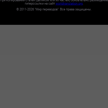
При копировании статей (целиком или их частей) обязательно размещение
гиперссылки на сайт
worldtranslation.org
.
©
2011-2026
"Мир переводов". Все права защищены.