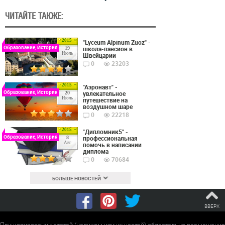
ЧИТАЙТЕ ТАКЖЕ:
2015
"Lyceum Alpinum Zuoz" -
Образование, История
школа-пансион в
19
Июль
Швейцарии
0
23203
2015
"Аэронавт" -
Образование, История
увлекательное
20
Июль
путешествие на
воздушном шаре
0
22218
2015
"Дипломник5" -
Образование, История
профессиональная
8
Авг
помочь в написании
диплома
0
70684
БОЛЬШЕ НОВОСТЕЙ
ВВЕРХ