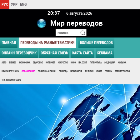
РУС
УКР
ENG
20:37
6 августа 2026
Мир переводов
ГЛАВНАЯ
ПЕРЕВОДЫ НА РАЗНЫЕ ТЕМАТИКИ
БОЛЬШЕ ПЕРЕВОДОВ
ОНЛАЙН ПЕРЕВОДЧИК
ОБРАТНАЯ СВЯЗЬ
КАРТА САЙТА
РЕКЛАМА
АВТО
БИЗНЕС
ЭКОНОМИКА
ЗДОРОВЬЕ
ИНТЕРНЕТ
ИСКУССТВО
КИНО
ПК, СОФТ
ЛИТЕРАТУРА
МЕДИЦИНА
МУЗЫКА
НАУКА И ТЕХНИКА
ОБРАЗОВАНИЕ
ПОЛИТИКА И ЗАКОН
ПРИРОДА
ПСИХОЛОГИЯ
РЕЛИГИЯ
СПОРТ
СТРАНЫ
СТРОИТЕЛЬСТВО
ТЕХ. ДОКУМЕНТАЦИЯ