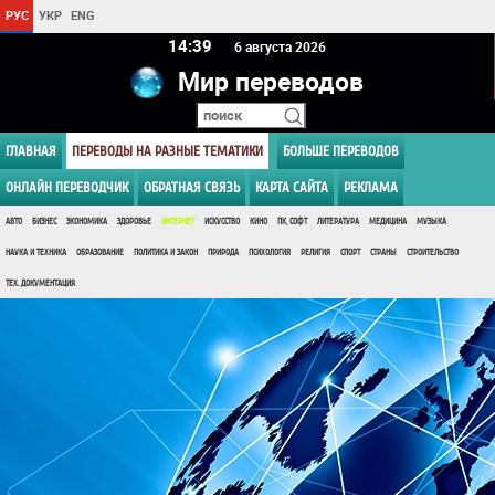
РУС
УКР
ENG
14:39
6 августа 2026
Мир переводов
ГЛАВНАЯ
ПЕРЕВОДЫ НА РАЗНЫЕ ТЕМАТИКИ
БОЛЬШЕ ПЕРЕВОДОВ
ОНЛАЙН ПЕРЕВОДЧИК
ОБРАТНАЯ СВЯЗЬ
КАРТА САЙТА
РЕКЛАМА
АВТО
БИЗНЕС
ЭКОНОМИКА
ЗДОРОВЬЕ
ИНТЕРНЕТ
ИСКУССТВО
КИНО
ПК, СОФТ
ЛИТЕРАТУРА
МЕДИЦИНА
МУЗЫКА
НАУКА И ТЕХНИКА
ОБРАЗОВАНИЕ
ПОЛИТИКА И ЗАКОН
ПРИРОДА
ПСИХОЛОГИЯ
РЕЛИГИЯ
СПОРТ
СТРАНЫ
СТРОИТЕЛЬСТВО
ТЕХ. ДОКУМЕНТАЦИЯ