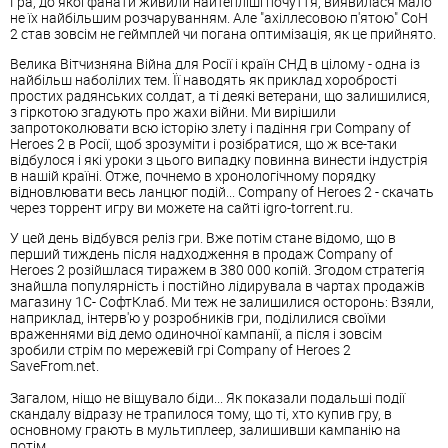
Гра, до якої фанати живили найтепліші почуття, виявилася мало
не їх найбільшим розчаруванням. Але "ахіллесовою п'ятою" CoH
2 став зовсім не геймплей чи погана оптимізація, як це прийнято.
Велика Вітчизняна Війна для Росії і країн СНД в цілому - одна із
найбільш наболілих тем. Її наводять як приклад хоробрості
простих радянських солдат, а ті деякі ветерани, що залишилися,
з гіркотою згадують про жахи війни. Ми вирішили
запротоколювати всю історію злету і падіння гри Company of
Heroes 2 в Росії, щоб зрозуміти і розібратися, що ж все-таки
відбулося і які уроки з цього випадку повинна винести індустрія
в нашій країні. Отже, почнемо в хронологічному порядку
відновлювати весь ланцюг подій... Company of Heroes 2 - скачать
через торрент игру ви можете на сайті igro-torrent.ru.
У цей день відбувся реліз гри. Вже потім стане відомо, що в
перший тиждень після надходження в продаж Company of
Heroes 2 розійшлася тиражем в 380 000 копій. Згодом стратегія
знайшла популярність і постійно лідирувала в чартах продажів
магазину 1С- СофтКлаб. Ми теж не залишилися осторонь: Взяли,
наприклад, інтерв'ю у розробників гри, поділилися своїми
враженнями від демо одиночної кампанії, а після і зовсім
зробили стрім по мережевій грі Company of Heroes 2
SaveFrom.net.
Загалом, ніщо не віщувало біди... Як показали подальші події
скандалу відразу не трапилося тому, що ті, хто купив гру, в
основному грають в мультиплеер, залишивши кампанію на
потім.