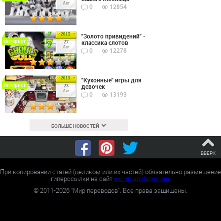
Авг
0
12854
2015
"Золото привидений" -
Интернет
классика слотов
27
Авг
0
12278
2015
"Кухонные" игры для
Интернет
девочек
23
Авг
0
13193
БОЛЬШЕ НОВОСТЕЙ
ВВЕРХ
При копировании статей (целиком или их частей) обязательно размещение
гиперссылки на сайт
worldtranslation.org
.
©
2011-2026
"Мир переводов". Все права защищены.