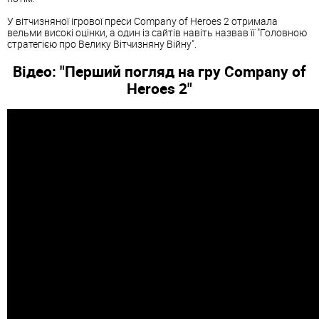
У вітчизняної ігрової преси Company of Heroes 2 отримала
вельми високі оцінки, а один із сайтів навіть назвав її "Головною
стратегією про Велику Вітчизняну Війну".
Відео: "Перший погляд на гру Company of
Heroes 2"