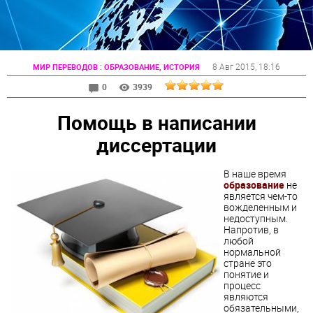
:
8 Авг 2015
, 18:16
МИР ПЕРЕВОДОВ
ОБРАЗОВАНИЕ, ИСТОРИЯ
0
3939
Помощь в написании
диссертации
В наше время
образование
не
является чем-то
вожделенным и
недоступным.
Напротив, в
любой
нормальной
стране это
понятие и
процесс
являются
обязательными,