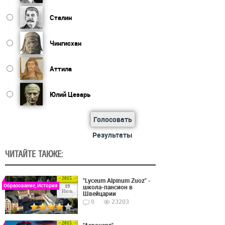
Сталин
Чингисхан
Аттила
Юлий Цезарь
Голосовать
Результаты
ЧИТАЙТЕ ТАКЖЕ:
2015
"Lyceum Alpinum Zuoz" -
Образование, История
школа-пансион в
19
Июль
Швейцарии
0
23203
2015
"Аэронавт" -