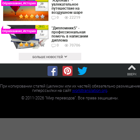
Образование, История
увлекательное
20
Июль
путешествие на
воздушном шаре
0
22219
2015
"Дипломник5" -
Образование, История
профессиональная
8
Авг
помочь в написании
диплома
0
70706
БОЛЬШЕ НОВОСТЕЙ
ВВЕРХ
При копировании статей (целиком или их частей) обязательно размещение
гиперссылки на сайт
worldtranslation.org
.
©
2011-2026
"Мир переводов". Все права защищены.