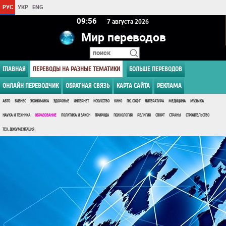
РУС
УКР
ENG
09 56
7 августа 2026
Мир переводов
ГЛАВНАЯ
ПЕРЕВОДЫ НА РАЗНЫЕ ТЕМАТИКИ
БОЛЬШЕ ПЕРЕВОДОВ
ОНЛАЙН ПЕРЕВОДЧИК
ОБРАТНАЯ СВЯЗЬ
КАРТА САЙТА
РЕКЛАМА
АВТО
БИЗНЕС
ЭКОНОМИКА
ЗДОРОВЬЕ
ИНТЕРНЕТ
ИСКУССТВО
КИНО
ПК, СОФТ
ЛИТЕРАТУРА
МЕДИЦИНА
МУЗЫКА
НАУКА И ТЕХНИКА
ОБРАЗОВАНИЕ
ПОЛИТИКА И ЗАКОН
ПРИРОДА
ПСИХОЛОГИЯ
РЕЛИГИЯ
СПОРТ
СТРАНЫ
СТРОИТЕЛЬСТВО
ТЕХ. ДОКУМЕНТАЦИЯ