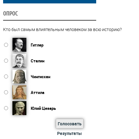
ОПРОС
Кто был самым влиятельным человеком за всю историю?
Гитлер
Сталин
Чингисхан
Аттила
Юлий Цезарь
Голосовать
Результаты