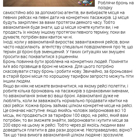
Роблячи бронь на
поїздку
самостійно або за допомогою агентів, ви вибираєте місця на
певних рейсах на певні дати на конкретних пасажирів. Ці місця
будуть закріплені за вами протягом деякого часу. Тобто
авіакомпанія буде знати, що ці місця хочете купити ви, і не
продасть їх нікому іншому протягом певного терміну, поки ви
думаєте, потрібен вам квиток чи ні.
Іноді, коли у авіакомпаній виростає завантаження рейсів, вони
часто надсилають агентству спеціальні повідомлення про те, що
термін дії броні був зменшений. У таких ситуаціях ми змушені
просити вас поквапитися з рішенням.
Бронь повинна бути зроблена на конкретних людей. Поміняти
ім'я або прізвище в броні не можна. Для цього потрібно
скасовувати стару бронь і робити нову. Звичайно, за броньовані
в старій броні місця по хорошому тарифом запросто можуть піти
іншим людям.
Якщо ви ніяк не можете визначитися, на якому рейсі полетіти, і
робите кілька бронювань на пасажирів з однаковими іменами,
то авіакомпанія зніме всі ваші броні. Авіакомпанії дуже не
люблять, коли їм заважають нормально продавати квитки на
свої рейси. Кожна бронь займає цілком конкретне місце на рейсі.
Це означає наступне: якщо якийсь чоловік забронював всі 10
місць, які продаються за тарифом 100 євро, на рейсі, який вам
потрібен, то ви зможете знайти, забронювати і купити місце за
200 євро на цьому ж рейсі. Тобто через дії якоїсь людини вам
доведеться платити в два рази дорожче. Несправедливо, вірно?
Так що така вимога авіакомпаній цілком людяне і зрозуміле.