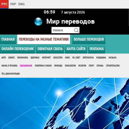
РУС
УКР
ENG
06:59
7 августа 2026
Мир переводов
ГЛАВНАЯ
ПЕРЕВОДЫ НА РАЗНЫЕ ТЕМАТИКИ
БОЛЬШЕ ПЕРЕВОДОВ
ОНЛАЙН ПЕРЕВОДЧИК
ОБРАТНАЯ СВЯЗЬ
КАРТА САЙТА
РЕКЛАМА
АВТО
БИЗНЕС
ЭКОНОМИКА
ЗДОРОВЬЕ
ИНТЕРНЕТ
ИСКУССТВО
КИНО
ПК, СОФТ
ЛИТЕРАТУРА
МЕДИЦИНА
МУЗЫКА
НАУКА И ТЕХНИКА
ОБРАЗОВАНИЕ
ПОЛИТИКА И ЗАКОН
ПРИРОДА
ПСИХОЛОГИЯ
РЕЛИГИЯ
СПОРТ
СТРАНЫ
СТРОИТЕЛЬСТВО
ТЕХ. ДОКУМЕНТАЦИЯ