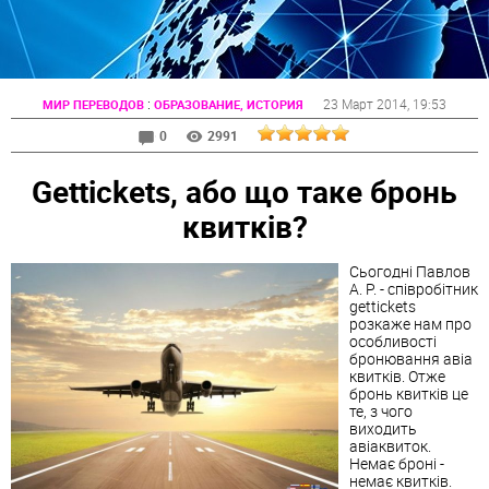
:
23 Март 2014
, 19:53
МИР ПЕРЕВОДОВ
ОБРАЗОВАНИЕ, ИСТОРИЯ
0
2991
Gettickets, або що таке бронь
квитків?
Сьогодні Павлов
А. Р. - співробітник
gettickets
розкаже нам про
особливості
бронювання авіа
квитків. Отже
бронь квитків це
те, з чого
виходить
авіаквиток.
Немає броні -
немає квитків.