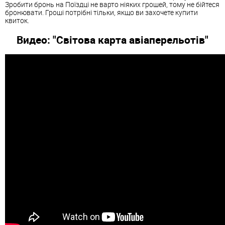
Зробити бронь на Поїздці не варто ніяких грошей, тому не бійтеся
бронювати. Гроші потрібні тільки, якщо ви захочете купити
квиток.
Видео: "Світова карта авіаперельотів"