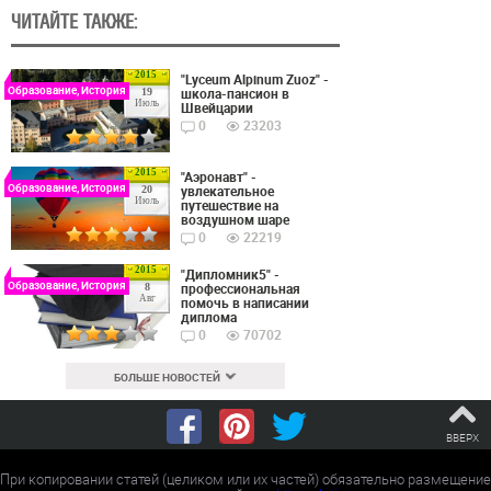
ЧИТАЙТЕ ТАКЖЕ:
2015
"Lyceum Alpinum Zuoz" -
Образование, История
школа-пансион в
19
Июль
Швейцарии
0
23203
2015
"Аэронавт" -
Образование, История
увлекательное
20
Июль
путешествие на
воздушном шаре
0
22219
2015
"Дипломник5" -
Образование, История
профессиональная
8
Авг
помочь в написании
диплома
0
70702
БОЛЬШЕ НОВОСТЕЙ
ВВЕРХ
При копировании статей (целиком или их частей) обязательно размещение