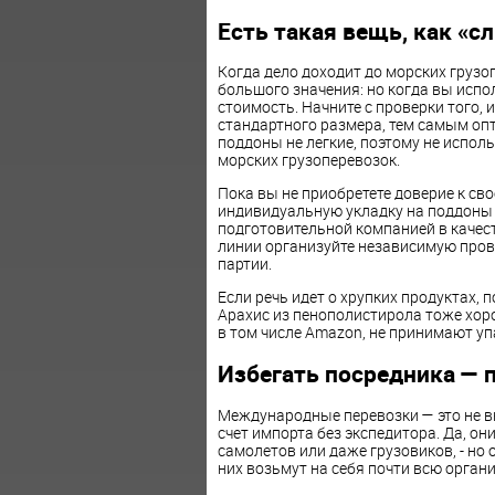
Есть такая вещь, как «с
Когда дело доходит до морских грузо
большого значения: но когда вы испо
стоимость. Начните с проверки того,
стандартного размера, тем самым оп
поддоны не легкие, поэтому не исполь
морских грузоперевозок.
Пока вы не приобретете доверие к св
индивидуальную укладку на поддоны 
подготовительной компанией в качест
линии организуйте независимую прове
партии.
Если речь идет о хрупких продуктах, 
Арахис из пенополистирола тоже хор
в том числе Amazon, не принимают у
Избегать посредника — 
Международные перевозки — это не вн
счет импорта без экспедитора. Да, он
самолетов или даже грузовиков, - но 
них возьмут на себя почти всю орган