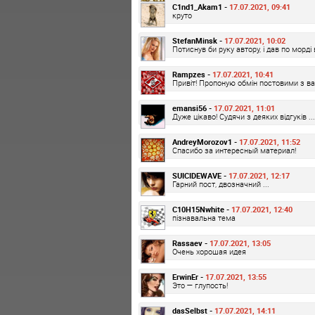
C1nd1_Akam1 -
17.07.2021, 09:41
круто
StefanMinsk -
17.07.2021, 10:02
Потиснув би руку автору, і дав по морд
Rampzes -
17.07.2021, 10:41
Привіт! Пропоную обмін постовими з в
emansi56 -
17.07.2021, 11:01
Дуже цікаво! Судячи з деяких відгуків ...
AndreyMorozov1 -
17.07.2021, 11:52
Спасибо за интересный материал!
SUICIDEWAVE -
17.07.2021, 12:17
Гарний пост, двозначний ...
C10H15Nwhite -
17.07.2021, 12:40
пізнавальна тема
Rassaev -
17.07.2021, 13:05
Очень хорошая идея
ErwinEr -
17.07.2021, 13:55
Это — глупость!
dasSelbst -
17.07.2021, 14:11