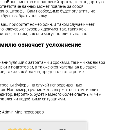
орошоБольшинство отправлений проходят стандартную
оответствие данных может повлечь за собой
жно, штрафы. Вам необходимо будет оплатить их
о будет забрать посылку.
ваш приоритет номер один. В таком случае имеет
о ключевых грузовых документах, таких как
теля, и о том, как они могут повлиять на вас.
 милю означает усложнение
манипуляций с затратами и сроками, такими как вывоз
ерки и подготовки, а также окончательная высадка.
в, такие как Amazon, предъявляют строгие
встроены буферы на случай непредвиденных
 так. Например, груз может задержаться в пути или в
едитор, вероятно, будет намного более опытным, чем
правлении подобными ситуациями.
:
Admin
Мир переводов