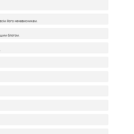
і всім його ненависникам.
ашим блогом.
.