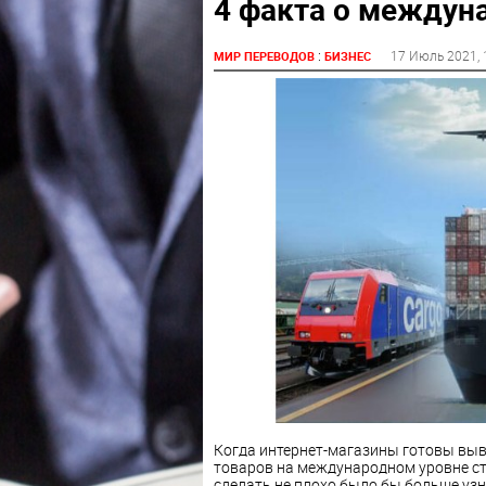
4 факта о междун
:
17 Июль 2021
,
МИР ПЕРЕВОДОВ
БИЗНЕС
Когда интернет-магазины готовы выв
товаров на международном уровне ст
сделать не плохо было бы больше уз