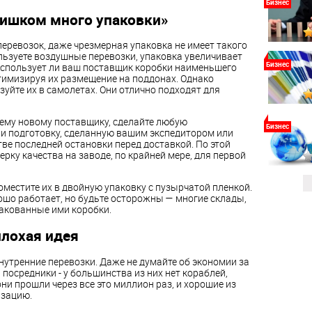
Бизнес
лишком много упаковки»
перевозок, даже чрезмерная упаковка не имеет такого
льзуете воздушные перевозки, упаковка увеличивает
Бизнес
 использует ли ваш поставщик коробки наименьшего
тимизируя их размещение на поддонах. Однако
зуйте их в самолетах. Они отлично подходят для
оему новому поставщику, сделайте любую
Бизнес
и подготовку, сделанную вашим экспедитором или
ве последней остановки перед доставкой. По этой
рку качества на заводе, по крайней мере, для первой
поместите их в двойную упаковку с пузырчатой пленкой.
ошо работает, но будьте осторожны — многие склады,
пакованные ими коробки.
плохая идея
утренние перевозки. Даже не думайте об экономии за
и посредники - у большинства из них нет кораблей,
они прошли через все это миллион раз, и хорошие из
изацию.