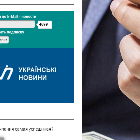
 по E-Mail - новости
4699
ить подписку
мпания самая успешнная?