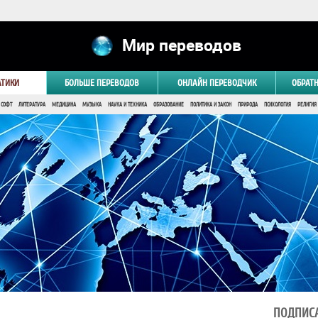
Мир переводов
АТИКИ
БОЛЬШЕ ПЕРЕВОДОВ
ОНЛАЙН ПЕРЕВОДЧИК
ОБРАТ
 СОФТ
ЛИТЕРАТУРА
МЕДИЦИНА
МУЗЫКА
НАУКА И ТЕХНИКА
ОБРАЗОВАНИЕ
ПОЛИТИКА И ЗАКОН
ПРИРОДА
ПСИХОЛОГИЯ
РЕЛИГИЯ
ПОДПИСА