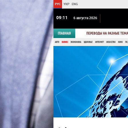
РУС
УКР
ENG
09:11
6 августа 2026
ГЛАВНАЯ
ПЕРЕВОДЫ НА РАЗНЫЕ ТЕМ
АВТО
БИЗНЕС
ЭКОНОМИКА
ЗДОРОВЬЕ
ИНТЕРНЕТ
ИСКУССТВО
КИНО
ПК,