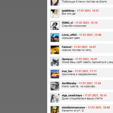
Побольше б таких постов на блоге.
tpakkktop -
17.07.2021, 14:51
Вот это да!
VDNH_vl -
17.07.2021, 15:14
Спасибо огромное!
Litvin_off65 -
17.07.2021, 15:48
хорошая идея.
Fatimel -
17.07.2021, 16:07
новина послав по інету.
Uponyou -
17.07.2021, 16:47
Може Ваш сайт навіть підніметься у вид
true_fun -
17.07.2021, 17:11
прочитала з задоволенням
AistMaraby -
17.07.2021, 17:42
Мало чувств.. но красиво…
olga_osadchaya -
17.07.2021, 18:16
Дуже сподобалася ваша стаття
shishketmamonov -
17.07.2021, 18:48
Каменти жгут! :-D