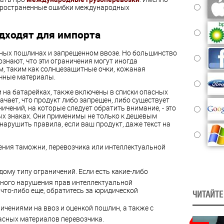
спространенные ошибки международных
дходят для импорта
ных пошлинах и запрещенном ввозе. Но большинство
ознают, что эти ограничения могут иногда
, таким как солнцезащитные очки, кожаная
чные материалы.
 на батарейках, также включены в списки опасных
ачает, что продукт либо запрещен, либо существует
ничений, на которые следует обратить внимание, - это
ых знаках. Они применимы не только к дешевым
арушить правила, если ваш продукт, даже текст на
чения таможни, перевозчика или интеллектуальной
дому типу ограничений. Если есть какие-либо
ного нарушения прав интеллектуальной
 что-либо еще, обратитесь за юридической
ЧИТАЙТЕ
ичениями на ввоз и оценкой пошлин, а также с
сных материалов перевозчика.