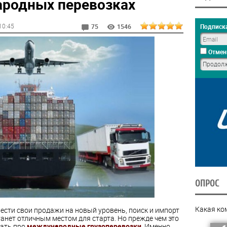
ародных перевозках
 10:45
Подписка
75
1546
Отмен
ОПРОС
Какая ко
ести свои продажи на новый уровень, поиск и импорт
анет отличным местом для старта. Но прежде чем это
нать про
международные грузоперевозки
. Именно