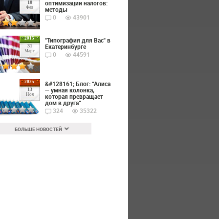
оптимизации налогов:
10
Фев
методы
0
43901
2015
"Типография для Вас" в
Екатеринбурге
31
Март
0
44591
2025
&#128161; Блог: “Алиса
— умная колонка,
13
Ноя
которая превращает
дом в друга”
324
35322
БОЛЬШЕ НОВОСТЕЙ