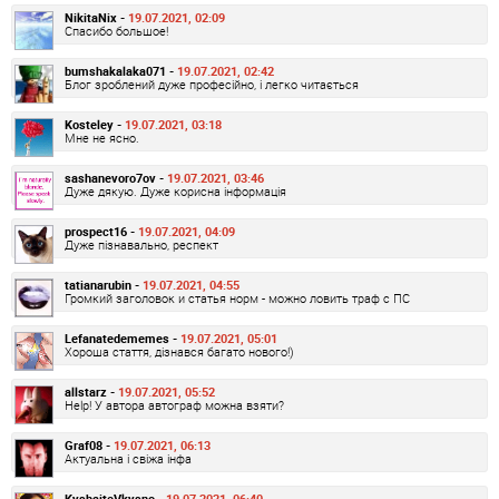
NikitaNix -
19.07.2021, 02:09
Спасибо большое!
bumshakalaka071 -
19.07.2021, 02:42
Блог зроблений дуже професійно, і легко читається
Kosteley -
19.07.2021, 03:18
Мне не ясно.
sashanevoro7ov -
19.07.2021, 03:46
Дуже дякую. Дуже корисна інформація
prospect16 -
19.07.2021, 04:09
Дуже пізнавально, респект
tatianarubin -
19.07.2021, 04:55
Громкий заголовок и статья норм - можно ловить траф с ПС
Lefanatedememes -
19.07.2021, 05:01
Хороша стаття, дізнався багато нового!)
allstarz -
19.07.2021, 05:52
Help! У автора автограф можна взяти?
Graf08 -
19.07.2021, 06:13
Актуальна і свіжа інфа
KyshaiteVkysno -
19.07.2021, 06:40