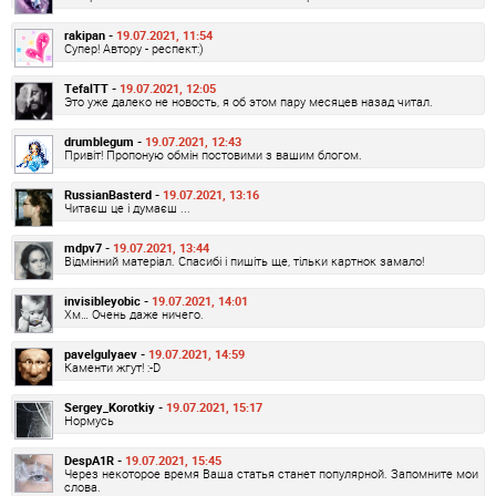
rakipan -
19.07.2021, 11:54
Супер! Автору - респект:)
TefalTT -
19.07.2021, 12:05
Это уже далеко не новость, я об этом пару месяцев назад читал.
drumblegum -
19.07.2021, 12:43
Привіт! Пропоную обмін постовими з вашим блогом.
RussianBasterd -
19.07.2021, 13:16
Читаєш це і думаєш ...
mdpv7 -
19.07.2021, 13:44
Відмінний матеріал. Спасибі і пишіть ще, тільки картнок замало!
invisibleyobic -
19.07.2021, 14:01
Хм… Очень даже ничего.
pavelgulyaev -
19.07.2021, 14:59
Каменти жгут! :-D
Sergey_Korotkiy -
19.07.2021, 15:17
Нормусь
DespA1R -
19.07.2021, 15:45
Через некоторое время Ваша статья станет популярной. Запомните мои
слова.