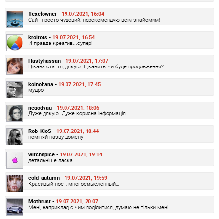
flexclowner -
19.07.2021, 16:04
Сайт просто чудовий, порекомендую всім знайомим!
kroitors -
19.07.2021, 16:54
И правда креатив...супер!
Hastyhassan -
19.07.2021, 17:07
Цікава стаття, дякую. Цікавить: чи буде продовження?
koinohana -
19.07.2021, 17:45
мудро
negodyau -
19.07.2021, 18:06
Дуже дякую. Дуже корисна інформація
Rob_KioS -
19.07.2021, 18:44
поміняй назву домену
witchspice -
19.07.2021, 19:14
детальніше ласка
cold_autumn -
19.07.2021, 19:59
Красивый пост, многосмысленный…
Mothrust -
19.07.2021, 20:07
Мені, наприклад є чим поділитися, думаю не тільки мені.