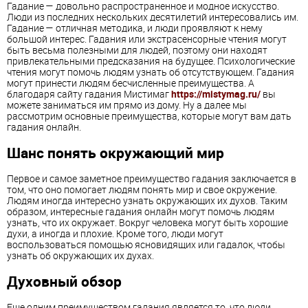
Гадание — довольно распространенное и модное искусство.
Люди из последних нескольких десятилетий интересовались им.
Гадание — отличная методика, и люди проявляют к нему
большой интерес. Гадания или экстрасенсорные чтения могут
быть весьма полезными для людей, поэтому они находят
привлекательными предсказания на будущее. Психологические
чтения могут помочь людям узнать об отсутствующем. Гадания
могут принести людям бесчисленные преимущества. А
благодаря сайту гадания Мистимаг
https://mistymag.ru/
вы
можете заниматься им прямо из дому. Ну а далее мы
рассмотрим основные преимущества, которые могут вам дать
гадания онлайн.
Шанс понять окружающий мир
Первое и самое заметное преимущество гадания заключается в
том, что оно помогает людям понять мир и свое окружение.
Людям иногда интересно узнать окружающих их духов. Таким
образом, интересные гадания онлайн могут помочь людям
узнать, что их окружает. Вокруг человека могут быть хорошие
духи, а иногда и плохие. Кроме того, люди могут
воспользоваться помощью ясновидящих или гадалок, чтобы
узнать об окружающих их духах.
Духовный обзор
Еще одним преимуществом гадания является то, что люди