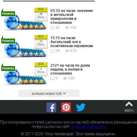
2026
03:33 на часах: значение
Религия
в ангельской
30
Июнь
нумерологии и
отношениях
42
162
2025
15:15 на часах:
Религия
Ангельский зов к
21
Июль
позитивным переменам
24
673
2026
2121 на часах по дням
Религия
недели, в любви и
1
Июль
отношениях
0
138
БОЛЬШЕ НОВОСТЕЙ
ВВЕРХ
При копировании статей (целиком или их частей) обязательно размещение
гиперссылки на сайт
worldtranslation.org
.
©
2011-2026
"Мир переводов". Все права защищены.