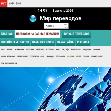
РУС
УКР
ENG
14:09
8 августа 2026
Мир переводов
ГЛАВНАЯ
ПЕРЕВОДЫ НА РАЗНЫЕ ТЕМАТИКИ
БОЛЬШЕ ПЕРЕВОДОВ
ОНЛАЙН ПЕРЕВОДЧИК
ОБРАТНАЯ СВЯЗЬ
КАРТА САЙТА
РЕКЛАМА
АВТО
БИЗНЕС
ЭКОНОМИКА
ЗДОРОВЬЕ
ИНТЕРНЕТ
ИСКУССТВО
КИНО
ПК, СОФТ
ЛИТЕРАТУРА
МЕДИЦИНА
МУЗЫКА
НАУКА И ТЕХНИКА
ОБРАЗОВАНИЕ
ПОЛИТИКА И ЗАКОН
ПРИРОДА
ПСИХОЛОГИЯ
РЕЛИГИЯ
СПОРТ
СТРАНЫ
СТРОИТЕЛЬСТВО
ТЕХ. ДОКУМЕНТАЦИЯ