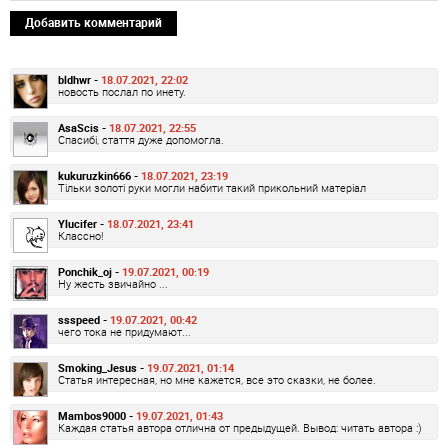
Добавить комментарий
bldhwr -
18.07.2021, 22:02
новость послал по инету.
AsaScis -
18.07.2021, 22:55
Спасибі, стаття дуже допомогла.
kukuruzkin666 -
18.07.2021, 23:19
Тільки золоті руки могли набити такий прикольний матеріал
Ylucifer -
18.07.2021, 23:41
Классно!
Ponchik_oj -
19.07.2021, 00:19
Ну жесть звичайно ...
ssspeed -
19.07.2021, 00:42
чего тока не придумают...
Smoking_Jesus -
19.07.2021, 01:14
Статья интересная, но мне кажется, все это сказки, не более.
Mambos9000 -
19.07.2021, 01:43
Каждая статья автора отлична от предыдущей. Вывод: читать автора :)