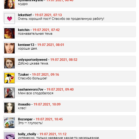
мудро
leksthief -
19.07.2021, 07:13
Очень хороший пост! Спасибо за проделанную работу!
katchin -
19.07.2021, 07:42
познавательная тема
kentawr13 -
19.07.2021, 08:01
хороша ідея.
onlysportonlyweed -
19.07.2021, 08:52
Дійсно цікава тема.
Tzuker -
19.07.2021, 09:16
Спасибо большое!
sashanevoro7ov -
19.07.2021, 09:40
Мені все сподобалося
itsaudio -
19.07.2021, 10:09
клас!
Bozonpar -
19.07.2021, 10:45
Это — глупость!
holly_cholly -
19.07.2021, 11:12
интересно. только название какое-то несерьезное.