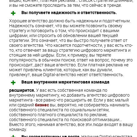
видео, контент, платная реклама... список стратегий длинный,
и вы не сможете проследить за тем, что сейчас в тренде.
Вы получаете надежность и ответственность.
Хорошее агентство должно быть надежным и подотчетным.
Надежность означает, что вы можете позвонить своему
стратегу и поговорить о том, что происходит с вашими
цифрами, или спросить об обновлении вашей текущей
стратегии. Это означает, что вы быстро получаете ответ от
своего агентства. Что касается подотчетности, у вас есть кто-
то, кто отвечает за вашу стратегию цифрового маркетинга и
стоящие за ней цифры. Если, к примеру, вы теряете
популярность в обычном поиске, ответ на вопрос, почему это
происходит, даст ваше агентство. Если платная реклама не
может привлечь клиентов, которые, как вы думали,
привлекут, ваше Digital-агентство несет ответственность.
Ваша внутренняя маркетинговая команда
расширится.
У вас есть собственная команда по
внутреннему маркетингу, но добавить агентство цифрового
маркетинга - все равно что расширить ее. Если у вас малый
или средний
бизнес
вы, вероятно, не собираетесь нанимать
собственного специалиста по социальным сетям,
собственного платного специалиста по рекламе,
собственного специалиста по поисковой оптимизации...
Вместо этого, нанимая агентство, все эти люди входят в вашу
команду.
Вы сосредоточены на росте
. Наличие Digital-агентства