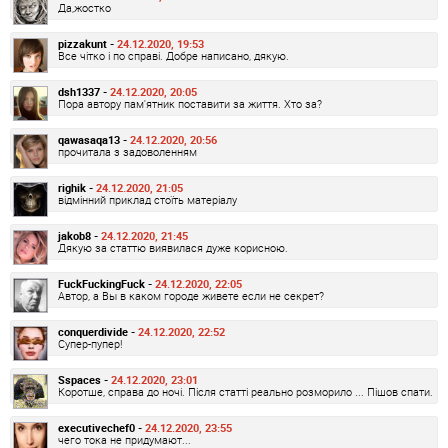
Да,жостко
pizzakunt -
24.12.2020, 19:53
Все чітко і по справі. Добре написано, дякую.
dsh1337 -
24.12.2020, 20:05
Пора автору пам'ятник поставити за життя. Хто за?
qawasaqa13 -
24.12.2020, 20:56
прочитала з задоволенням
righik -
24.12.2020, 21:05
відмінний приклад стоїть матеріалу
jakob8 -
24.12.2020, 21:45
Дякую за статтю виявилася дуже корисною.
FuckFuckingFuck -
24.12.2020, 22:05
Автор, а Вы в каком городе живете если не секрет?
conquerdivide -
24.12.2020, 22:52
Супер-пупер!
Sspaces -
24.12.2020, 23:01
Коротше, справа до ночі. Після статті реально розморило ... Пішов спати.
executivechef0 -
24.12.2020, 23:55
чего тока не придумают...