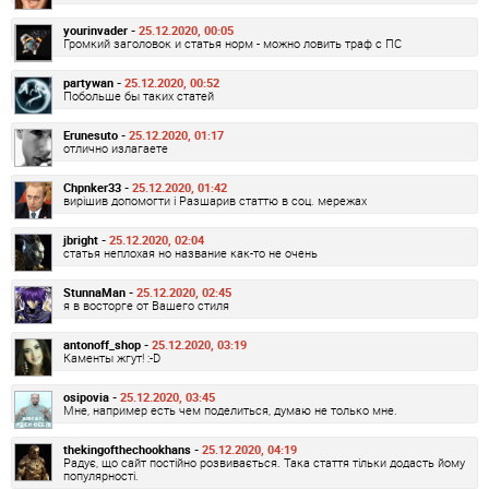
yourinvader -
25.12.2020, 00:05
Громкий заголовок и статья норм - можно ловить траф с ПС
partywan -
25.12.2020, 00:52
Побольше бы таких статей
Erunesuto -
25.12.2020, 01:17
отлично излагаете
Chpnker33 -
25.12.2020, 01:42
вирішив допомогти і Разшарив статтю в соц. мережах
jbright -
25.12.2020, 02:04
статья неплохая но название как-то не очень
StunnaMan -
25.12.2020, 02:45
я в восторге от Вашего стиля
antonoff_shop -
25.12.2020, 03:19
Каменты жгут! :-D
osipovia -
25.12.2020, 03:45
Мне, например есть чем поделиться, думаю не только мне.
thekingofthechookhans -
25.12.2020, 04:19
Радує, що сайт постійно розвивається. Така стаття тільки додасть йому
популярності.