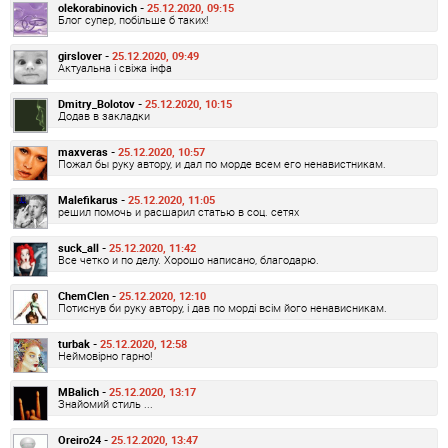
olekorabinovich -
25.12.2020, 09:15
Блог супер, побільше б таких!
girslover -
25.12.2020, 09:49
Актуальна і свіжа інфа
Dmitry_Bolotov -
25.12.2020, 10:15
Додав в закладки
maxveras -
25.12.2020, 10:57
Пожал бы руку автору, и дал по морде всем его ненавистникам.
Malefikarus -
25.12.2020, 11:05
решил помочь и расшарил статью в соц. сетях
suck_all -
25.12.2020, 11:42
Все четко и по делу. Хорошо написано, благодарю.
ChemClen -
25.12.2020, 12:10
Потиснув би руку автору, і дав по морді всім його ненависникам.
turbak -
25.12.2020, 12:58
Неймовірно гарно!
MBalich -
25.12.2020, 13:17
Знайомий стиль ...
Oreiro24 -
25.12.2020, 13:47