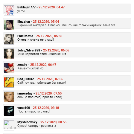
Baklajan777 -
25.12.2020, 04:47
ух ти...
Illuzzion -
25.12.2020, 05:04
Відмінний матеріал. Спасибі і пишіть ще, тільки картнок замало!
FidelMafia -
25.12.2020, 05:58
Очень и очень неплохо!!!
John_Silver888 -
25.12.2020, 06:06
Мне нарвится стиль изложения
zendiy -
25.12.2020, 06:47
Каменти жгут! :-D
Bad_Future -
25.12.2020, 07:06
Сайт супер, побольше бы таких!
iamerrday -
25.12.2020, 07:55
ось це позитив) просто клас)
vano100 -
25.12.2020, 08:18
Портал просто супер!
Myshlaevsky -
25.12.2020, 08:55
Супер! Автору - респект :)