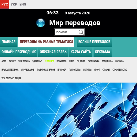
РУС
УКР
ENG
06 33
9 августа 2026
Мир переводов
ГЛАВНАЯ
ПЕРЕВОДЫ НА РАЗНЫЕ ТЕМАТИКИ
БОЛЬШЕ ПЕРЕВОДОВ
ОНЛАЙН ПЕРЕВОДЧИК
ОБРАТНАЯ СВЯЗЬ
КАРТА САЙТА
РЕКЛАМА
АВТО
БИЗНЕС
ЭКОНОМИКА
ЗДОРОВЬЕ
ИНТЕРНЕТ
ИСКУССТВО
КИНО
ПК, СОФТ
ЛИТЕРАТУРА
МЕДИЦИНА
МУЗЫКА
НАУКА И ТЕХНИКА
ОБРАЗОВАНИЕ
ПОЛИТИКА И ЗАКОН
ПРИРОДА
ПСИХОЛОГИЯ
РЕЛИГИЯ
СПОРТ
СТРАНЫ
СТРОИТЕЛЬСТВО
ТЕХ. ДОКУМЕНТАЦИЯ