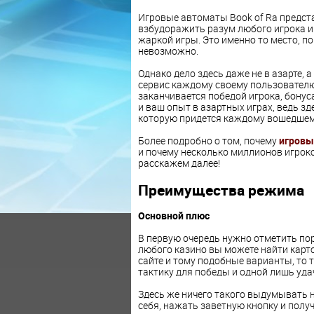
Игровые автоматы Book of Ra предст
взбудоражить разум любого игрока и 
жаркой игры. Это именно то место, по
невозможно.
Однако дело здесь даже не в азарте, 
сервис каждому своему пользователю,
заканчивается победой игрока, бону
и ваш опыт в азартных играх, ведь з
которую придется каждому вошедшему 
Более подробно о том, почему
игровы
и почему несколько миллионов игроко
расскажем далее!
Преимущества режима
Основной плюс
В первую очередь нужно отметить пор
любого казино вы можете найти карт
сайте и тому подобные варианты, то 
тактику для победы и одной лишь уда
Здесь же ничего такого выдумывать н
себя, нажать заветную кнопку и пол