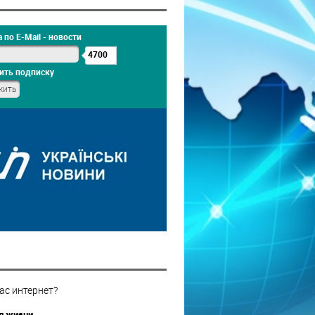
 по E-Mail - новости
4700
ить подписку
ас интернет?
 жизни