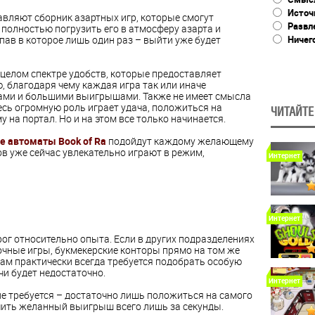
Источ
авляют сборник азартных игр, которые смогут
Развл
полностью погрузить его в атмосферу азарта и
Ничег
пав в которое лишь один раз – выйти уже будет
а целом спектре удобств, которые предоставляет
 благодаря чему каждая игра так или иначе
сами и большими выигрышами. Также не имеет смысла
десь огромную роль играет удача, положиться на
ЧИТАЙТЕ
на портал. Но и на этом все только начинается.
е автоматы Book of Ra
подойдут каждому желающему
в уже сейчас увлекательно играют в режим,
Интернет
Интернет
ог относительно опыта. Если в других подразделениях
очные игры, букмекерские конторы прямо на том же
там практически всегда требуется подобрать особую
чи будет недостаточно.
Интернет
е требуется – достаточно лишь положиться на самого
учить желанный выигрыш всего лишь за секунды.