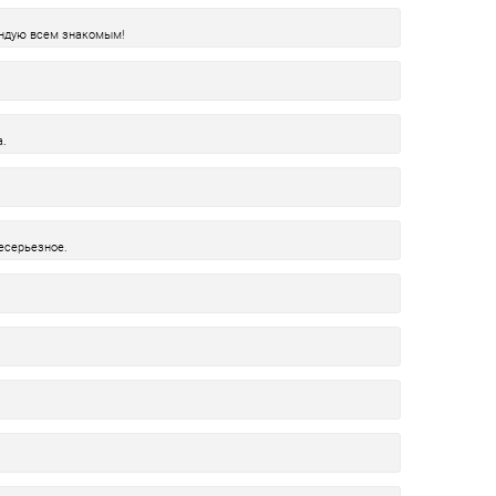
ендую всем знакомым!
.
есерьезное.