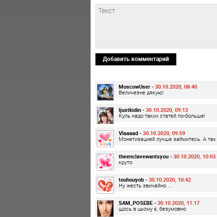
Добавить комментарий
MoscowUser -
30.10.2020, 08:40
Величезне дякую!
Ijustkidin -
30.10.2020, 09:13
Куль надо таких статей по-больше!
Vlaaaad -
30.10.2020, 09:59
Монетизацией лучше займитесь. А так 
theenclavewantsyou -
30.10.2020, 10:03
круто
touhouyob -
30.10.2020, 10:42
Ну жесть звичайно ...
SAM_POSEBE -
30.10.2020, 11:17
щось в цьому є, безумовно