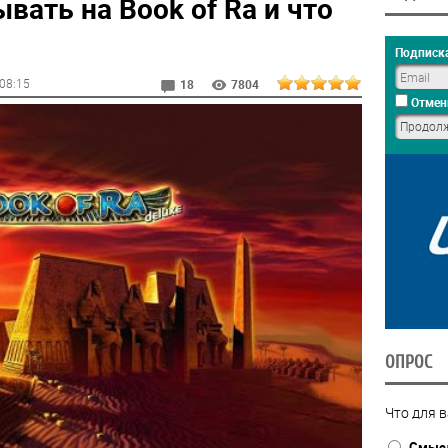
вать на Book of Ra и что
Подписка
 08:15
18
7804
Отмен
ОПРОС
Что для в
Смысл