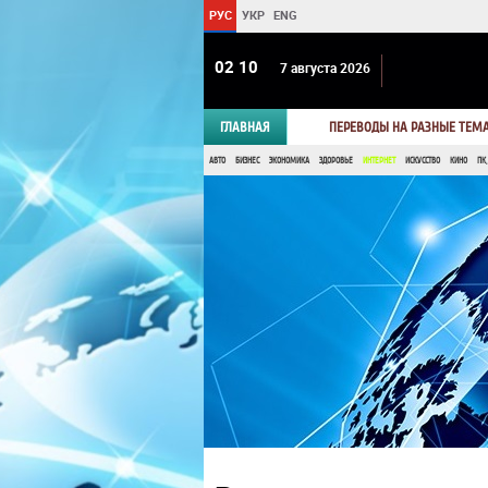
РУС
УКР
ENG
02:10
7 августа 2026
ГЛАВНАЯ
ПЕРЕВОДЫ НА РАЗНЫЕ ТЕМ
АВТО
БИЗНЕС
ЭКОНОМИКА
ЗДОРОВЬЕ
ИНТЕРНЕТ
ИСКУССТВО
КИНО
ПК,