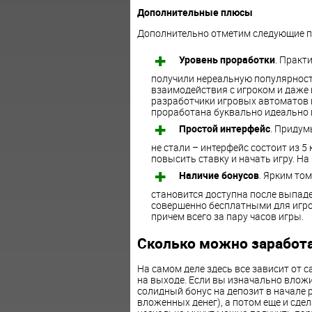
Дополнительные плюсы
Дополнительно отметим следующие п
Уровень проработки
. Практ
получили нереальную популярност
взаимодействия с игроком и даже 
разработчики игровых автоматов 
проработана буквально идеально 
Простой интерфейс
. Придум
не стали – интерфейс состоит из 
повысить ставку и начать игру. На
Наличие бонусов
. Ярким то
становится доступна после выпаде
совершенно бесплатными для игрок
причем всего за пару часов игры.
Сколько можно заработ
На самом деле здесь все зависит от 
на выходе. Если вы изначально влож
солидный бонус на депозит в начале 
вложенных денег), а потом еще и сде