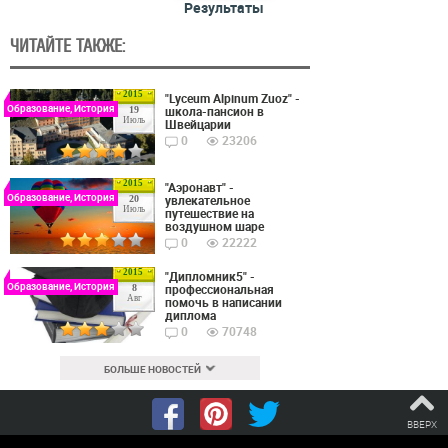
Результаты
ЧИТАЙТЕ ТАКЖЕ:
2015
"Lyceum Alpinum Zuoz" -
Образование, История
школа-пансион в
19
Июль
Швейцарии
0
23206
2015
"Аэронавт" -
Образование, История
увлекательное
20
Июль
путешествие на
воздушном шаре
0
22222
2015
"Дипломник5" -
Образование, История
профессиональная
8
Авг
помочь в написании
диплома
0
70748
БОЛЬШЕ НОВОСТЕЙ
ВВЕРХ