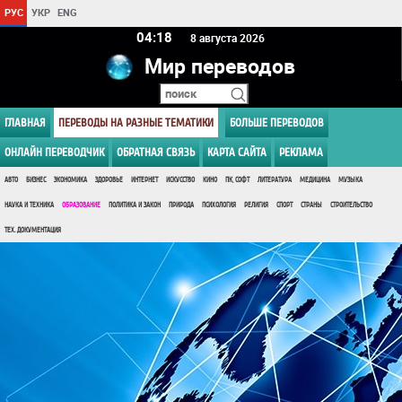
РУС
УКР
ENG
04:18
8 августа 2026
Мир переводов
ГЛАВНАЯ
ПЕРЕВОДЫ НА РАЗНЫЕ ТЕМАТИКИ
БОЛЬШЕ ПЕРЕВОДОВ
ОНЛАЙН ПЕРЕВОДЧИК
ОБРАТНАЯ СВЯЗЬ
КАРТА САЙТА
РЕКЛАМА
АВТО
БИЗНЕС
ЭКОНОМИКА
ЗДОРОВЬЕ
ИНТЕРНЕТ
ИСКУССТВО
КИНО
ПК, СОФТ
ЛИТЕРАТУРА
МЕДИЦИНА
МУЗЫКА
НАУКА И ТЕХНИКА
ОБРАЗОВАНИЕ
ПОЛИТИКА И ЗАКОН
ПРИРОДА
ПСИХОЛОГИЯ
РЕЛИГИЯ
СПОРТ
СТРАНЫ
СТРОИТЕЛЬСТВО
ТЕХ. ДОКУМЕНТАЦИЯ