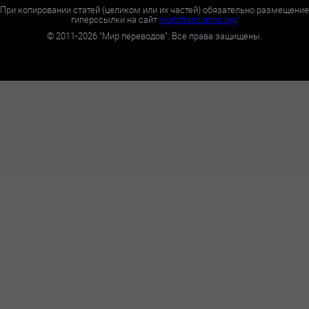
При копировании статей (целиком или их частей) обязательно размещение
гиперссылки на сайт
worldtranslation.org
.
©
2011-2026
"Мир переводов". Все права защищены.