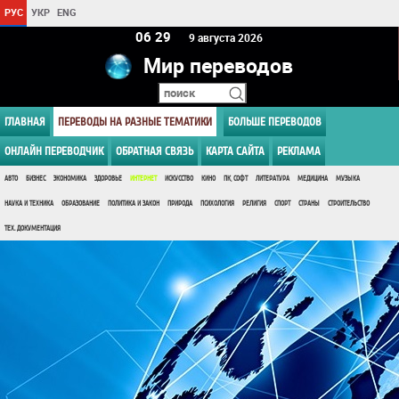
РУС
УКР
ENG
06:29
9 августа 2026
Мир переводов
ГЛАВНАЯ
ПЕРЕВОДЫ НА РАЗНЫЕ ТЕМАТИКИ
БОЛЬШЕ ПЕРЕВОДОВ
ОНЛАЙН ПЕРЕВОДЧИК
ОБРАТНАЯ СВЯЗЬ
КАРТА САЙТА
РЕКЛАМА
АВТО
БИЗНЕС
ЭКОНОМИКА
ЗДОРОВЬЕ
ИНТЕРНЕТ
ИСКУССТВО
КИНО
ПК, СОФТ
ЛИТЕРАТУРА
МЕДИЦИНА
МУЗЫКА
НАУКА И ТЕХНИКА
ОБРАЗОВАНИЕ
ПОЛИТИКА И ЗАКОН
ПРИРОДА
ПСИХОЛОГИЯ
РЕЛИГИЯ
СПОРТ
СТРАНЫ
СТРОИТЕЛЬСТВО
ТЕХ. ДОКУМЕНТАЦИЯ