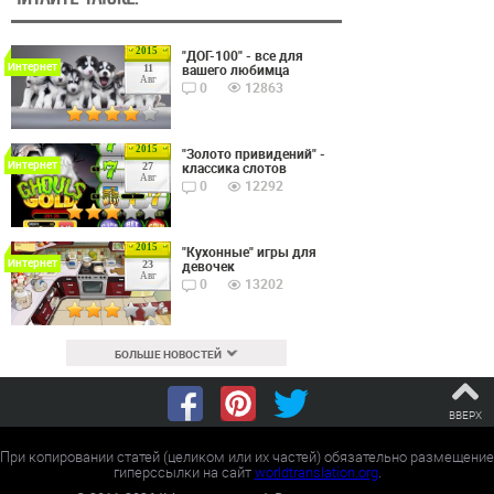
2015
"ДОГ-100" - все для
Интернет
вашего любимца
11
Авг
0
12863
2015
"Золото привидений" -
Интернет
классика слотов
27
Авг
0
12292
2015
"Кухонные" игры для
Интернет
девочек
23
Авг
0
13202
БОЛЬШЕ НОВОСТЕЙ
ВВЕРХ
При копировании статей (целиком или их частей) обязательно размещение
гиперссылки на сайт
worldtranslation.org
.