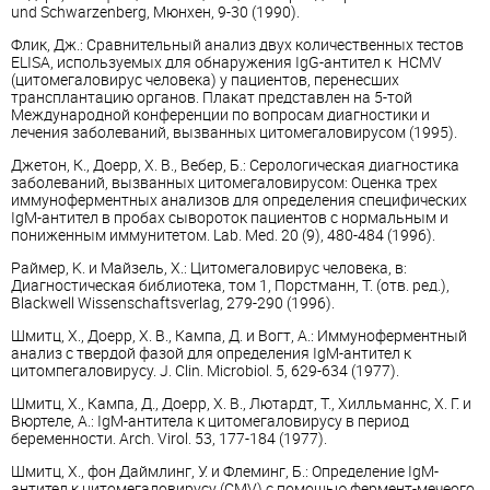
und Schwarzenberg, Мюнхен, 9-30 (1990).
Флик, Дж.: Сравнительный анализ двух количественных тестов
ELISA, используемых для обнаружения IgG-антител к HCMV
(цитомегаловирус человека) у пациентов, перенесших
трансплантацию органов. Плакат представлен на 5-той
Международной конференции по вопросам диагностики и
лечения заболеваний, вызванных цитомегаловирусом (1995).
Джетон, К., Доерр, Х. В., Вебер, Б.: Серологическая диагностика
заболеваний, вызванных цитомегаловирусом: Оценка трех
иммуноферментных анализов для определения специфических
IgM-антител в пробах сывороток пациентов с нормальным и
пониженным иммунитетом. Lab. Med. 20 (9), 480-484 (1996).
Раймер, K. и Майзель, Х.: Цитомегаловирус человека, в:
Диагностическая библиотека, том 1, Порстманн, Т. (отв. ред.),
Blackwell Wissenschaftsverlag, 279-290 (1996).
Шмитц, Х., Доерр, Х. В., Кампа, Д. и Вогт, A.: Иммуноферментный
анализ с твердой фазой для определения IgM-антител к
цитомпегаловирусу. J. Clin. Microbiol. 5, 629-634 (1977).
Шмитц, Х., Кампа, Д., Доерр, Х. В., Лютардт, T., Хилльманнс, Х. Г. и
Вюртеле, A.: IgM-антитела к цитомегаловирусу в период
беременности. Arch. Virol. 53, 177-184 (1977).
Шмитц, Х., фон Даймлинг, У. и Флеминг, Б.: Определение IgM-
антител к цитомегаловирусу (CMV) с помощью фермент-мечеого