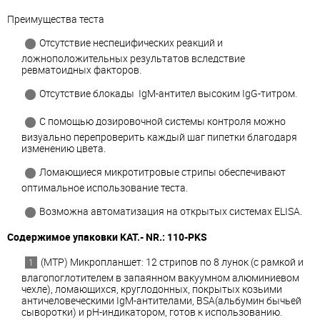
Преимущества теста
Отсутствие неспецифических реакций и
ложноположительных результатов вследствие
ревматоидных факторов.
Отсутствие блокады IgM-антител высоким IgG-титром.
С помощью дозировочной системы контроля можно
визуально перепроверить каждый шаг пипетки благодаря
изменению цвета.
Ломающиеся микротитровые стрипы обеспечивают
оптимальное использование теста.
Возможна автоматизация на открытых системах ELISA.
Содержимое упаковки KAT.- NR.: 110-PKS
(MTP) Микропланшет: 12 стрипов по 8 лунок (с рамкой и
влагопоглотителем в запаянном вакуумном алюминиевом
чехле), ломающихся, круглодонных, покрытых козьими
античеловеческими IgM-антителами, BSA(альбумин бычьей
сыворотки) и pH-индикатором, готов к использованию.