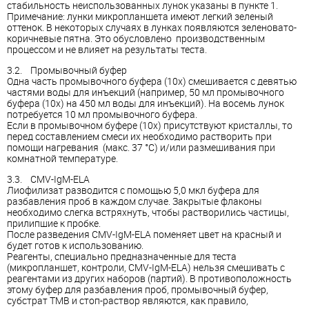
стабильность неиспользованных лунок указаны в пункте 1.
Примечание: лунки микропланшета имеют легкий зеленый
оттенок. В некоторых случаях в лунках появляются зеленовато-
коричневые пятна. Это обусловлено производственным
процессом и не влияет на результаты теста.
3.2. Промывочный буфер
Одна часть промывочного буфера (10x) смешивается с девятью
частями воды для инъекций (например, 50 мл промывочного
буфера (10x) на 450 мл воды для инъекций). На восемь лунок
потребуется 10 мл промывочного буфера.
Если в промывочном буфере (10x) присутствуют кристаллы, то
перед составлением смеси их необходимо растворить при
помощи нагревания (макс. 37 °C) и/или размешивания при
комнатной температуре.
3.3. CMV-IgM-ELA
Лиофилизат разводится с помощью 5,0 мкл буфера для
разбавления проб в каждом случае. Закрытые флаконы
необходимо слегка встряхнуть, чтобы растворились частицы,
прилипшие к пробке.
После разведения CMV-IgM-ELA поменяет цвет на красный и
будет готов к использованию.
Реагенты, специально предназначенные для теста
(микропланшет, контроли, CMV-IgM-ELA) нельзя смешивать с
реагентами из других наборов (партий). В противоположность
этому буфер для разбавления проб, промывочный буфер,
субстрат ТМВ и стоп-раствор являются, как правило,