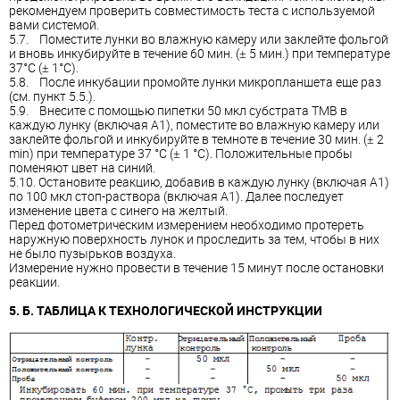
рекомендуем проверить совместимость теста с используемой
вами системой.
5.7. Поместите лунки во влажную камеру или заклейте фольгой
и вновь инкубируйте в течение 60 мин. (± 5 мин.) при температуре
37°C (± 1°C).
5.8. После инкубации промойте лунки микропланшета еще раз
(см. пункт 5.5.).
5.9. Внесите с помощью пипетки 50 мкл субстрата ТМВ в
каждую лунку (включая А1), поместите во влажную камеру или
заклейте фольгой и инкубируйте в темноте в течение 30 мин. (± 2
min) при температуре 37 °C (± 1 °C). Положительные пробы
поменяют цвет на синий.
5.10. Остановите реакцию, добавив в каждую лунку (включая А1)
по 100 мкл стоп-раствора (включая А1). Далее последует
изменение цвета с синего на желтый.
Перед фотометрическим измерением необходимо протереть
наружную поверхность лунок и проследить за тем, чтобы в них
не было пузырьков воздуха.
Измерение нужно провести в течение 15 минут после остановки
реакции.
5. Б. ТАБЛИЦА К ТЕХНОЛОГИЧЕСКОЙ ИНСТРУКЦИИ