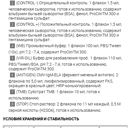
(CONTROL -) Отрицательный контроль: 1 флакон 1,5 мл,
человеческая сыворотка, готов к использованию, содержит
альбумин бычьей сыворотки (BSA), фенол, ProClinTM 300 и
гентамицина сульфат.
(CONTROL +) Положительный контроль: 1 флакон 1,5 мл,
человеческая сыворотка, готов к использованию, содержит
альбумин бычьей сыворотки (BSA), фенол, ProClinTM 300 и
гентамицина сульфат.
(WB) Промывочный буфер: 1 флакон 100 мл, PBS/Tween
(10x), pH 7,2 - 7,4, содержит ProClinTM 300.
(VIR-DIL) Буфер для разбавления проб: 1 флакон 110 мл,
PBS/Tween/BSA, pH 7,2 - 7,4, готов к использованию,
содержит ProClinTM 300.
(ANTIGEN) CMV-IgM-ELA (фермент-меченый антиген): 2
флакона по 5,0 мл, лиофилизированный, содержит FKS,
окрашен в красный цвет, HRP-коньюгированный.
(TMB) Субстрат ТМВ: 1 флакон 10 мл, готов к
использованию.
(STOP) Стоп-раствор: 2 флакона по 11 мл каждый, 0,5 M
серной кислоты (H2SO4), готов к использованию.
УСЛОВИЯ ХРАНЕНИЯ И СТАБИЛЬНОСТЬ