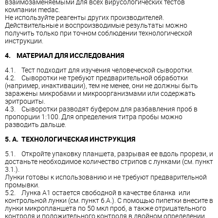
взаимозаменяемыми для всех вирусологических тестов
компании medac.
Не используйте реагенты других производителей.
Действительные и воспроизводимые результаты можно
получить только при точном соблюдении технологической
инструкции.
4. МАТЕРИАЛ ДЛЯ ИССЛЕДОВАНИЯ
4.1. Тест подходит для изучения человеческой сыворотки.
4.2. Сыворотки не требуют предварительной обработки
(например, инактивации), тем не менее, они не должны быть
заражены микробами и микроорганизмами или содержать
эритроциты.
4.3. Сыворотки разводят буфером для разбавления проб в
пропорции 1:100. Для определения титра пробы можно
разводить дальше.
5. A. ТЕХНОЛОГИЧЕСКАЯ ИНСТРУКЦИЯ
5.1. Откройте упаковку планшета, разрывая ее вдоль прорези, и
достаньте необходимое количество стрипов с лунками (см. пункт
3.1.).
Лунки готовы к использованию и не требуют предварительной
промывки.
5.2. Лунка A1 остается свободной в качестве бланка или
контрольной лунки (см. пункт 6.A.). С помощью пипетки внесите в
лунки микропланшета по 50 мкл проб, а также отрицательного
контроля и положительного контроля в двойном определении