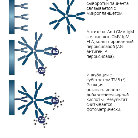
сыворотки пациента
связывается с
микропланшетом.
Антитела Anti-CMV-IgM
связывают CMV-IgM-
ELA, коньюгированный
пероксидазой (AG =
антиген, P =
пероксидаза).
Инкубация с
субстратом ТМВ (*).
Реакция
останавливается
добавлением серной
кислоты. Результат
считывается
фотометрически.