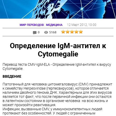
:
12 Март 2012
, 10:00
МИР ПЕРЕВОДОВ
МЕДИЦИНА
0
5168
Определение IgМ-антител к
Cytomegalie
Перевод теста CMV-IgM-ELA - Определение IgМ-антител к вирусу
Cytomegalie.
ВВЕДЕНИЕ
Патогенный для человека цитомегаловирус (CMV) принадлежит
к семейству Herpesviridae (герпесвирусов), которое отличается
наличием двойного генома ДНК. Характерным для этих вирусов
является тот факт, что после первичной инфекции они остаются
в латентном состоянии в организме человека на всю жизнь и
может произойти реактивация.
Инфекции, вызванные CMV, у иммунокомпетентных людей
протекают без особенностей. У людей с ограниченным