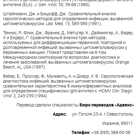
антигена (ELA). J. Gen. Virol. 50, 59-68 (1980).
Штайнманн, Дж. и Бишофф, Дж.: Сравнительный анализ
серологических методов для определения инфекции, вызванной
цитомегаловирусом. Lab. Med. 15, 585-589 (1991).
Тённис, Р., Флик, Дж., Франке, Д., Метцгер, К., Даймингер, A., Бедер,
У. и Ендерс, Г.: Сравнительный анализ трех методов,
используемых для дифференциации первичной, повторной и
долговременной инфекций, вызванных цитомегаловирусом у
беременных женщин. Плакат представлен на 6-том
Международном симпозиуме по вопросам диагностики и
лечения заболеваний, вызванных цитомегаловирусом, Orange
Beach, AL, USA (1997).
Вебер, Б., Проссер, Ф., Мунквитц, A. и Доерр, Х. В.: Серологическая
диагностика инфекций, вызванных цитомегаловирусом:
сравнительная характеристика 8 иммуноферментных анализов
для определения специфических IgM-антител к HCMV. Clin. Diagn.
Virol. 2, 245-259 (1994).
Перевод сделали специалисты
Бюро переводов «Адванс»
Адрес:
ул. Гоголя 25-А, г.Севастополь,
Украина, 99011
Телефон:
+38 (095) 388-00-58