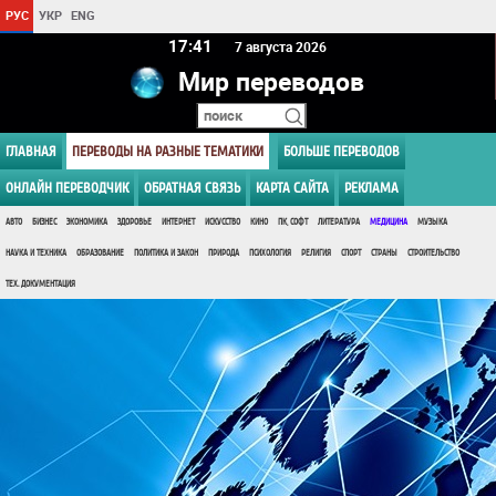
РУС
УКР
ENG
17 41
7 августа 2026
Мир переводов
ГЛАВНАЯ
ПЕРЕВОДЫ НА РАЗНЫЕ ТЕМАТИКИ
БОЛЬШЕ ПЕРЕВОДОВ
ОНЛАЙН ПЕРЕВОДЧИК
ОБРАТНАЯ СВЯЗЬ
КАРТА САЙТА
РЕКЛАМА
АВТО
БИЗНЕС
ЭКОНОМИКА
ЗДОРОВЬЕ
ИНТЕРНЕТ
ИСКУССТВО
КИНО
ПК, СОФТ
ЛИТЕРАТУРА
МЕДИЦИНА
МУЗЫКА
НАУКА И ТЕХНИКА
ОБРАЗОВАНИЕ
ПОЛИТИКА И ЗАКОН
ПРИРОДА
ПСИХОЛОГИЯ
РЕЛИГИЯ
СПОРТ
СТРАНЫ
СТРОИТЕЛЬСТВО
ТЕХ. ДОКУМЕНТАЦИЯ