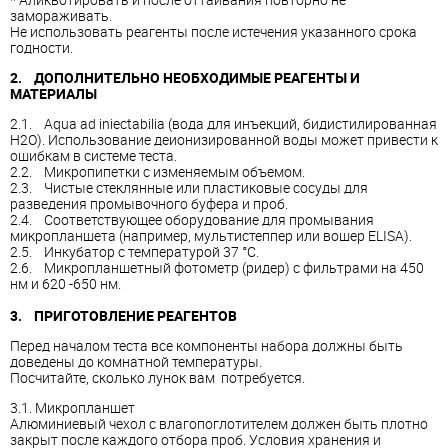
замораживать.
Не использовать реагенты после истечения указанного срока
годности.
2. ДОПОЛНИТЕЛЬНО НЕОБХОДИМЫЕ РЕАГЕНТЫ И
МАТЕРИАЛЫ
2.1. Aqua ad iniectabilia (вода для инъекций, бидистилированная
H2O). Использование деионизированной воды может привести к
ошибкам в системе теста.
2.2. Микропипетки с изменяемым объемом.
2.3. Чистые стеклянные или пластиковые сосуды для
разведения промывочного буфера и проб.
2.4. Соответствующее оборудование для промывания
микропланшета (например, мультистеппер или вошер ELISA).
2.5. Инкубатор с температурой 37 °C.
2.6. Микропланшетный фотометр (ридер) с фильтрами на 450
нм и 620 -650 нм.
3. ПРИГОТОВЛЕНИЕ РЕАГЕНТОВ
Перед началом теста все компоненты набора должны быть
доведены до комнатной температуры.
Посчитайте, сколько лунок вам потребуется.
3.1. Микропланшет
Алюминиевый чехол с влагопоглотителем должен быть плотно
закрыт после каждого отбора проб. Условия хранения и