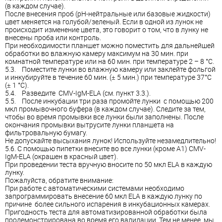
(в каждом случае).
После внесения проб (pH-нейтральные или базовые жидкости)
цвет меняется на голубой/зеленый. Если в одной из лунок не
происходит изменение цвета, это говорит о том, что в лунку не
внесены проба или контроль.
При необходимости планшет можно поместить для дальнейшей
обработки во влажную камеру максимум на 30 мин. при
комнатной температуре или на 60 мин. при температуре 2 – 8 °C.
5.3. Поместите лунки во влажную камеру или заклейте фольгой
и инкубируйте в течение 60 мин. (± 5 мин.) при температуре 37°C
(± 1 °C).
5.4. Разведите CMV-IgM-ELA (см. пункт 3.3.).
5.5. После инкубации три раза промойте лунки с помощью 200
мкл промывочного буфера (в каждом случае). Следите за тем,
чтобы во время промывки все лунки были заполнены. После
окончания промывки вытрусите лунки планшета на
фильтровальную бумагу.
Не допускайте высыхания лунок! Используйте незамедлительно!
5.6. С помощью пипетки внесите во все лунки (кроме А1) CMV-
IgM-ELA (окрашен в красный цвет).
При проведении теста вручную вносите по 50 мкл ELA в каждую
лунку.
Пожалуйста, обратите внимание:
При работе с автоматическими системами необходимо
запрограммировать внесение 60 мкл ELA в каждую лунку по
причине более сильного испарения в инкубационных камерах.
Пригодность теста для автоматизированной обработки была
продемонстрирована во время его валидации. Тем не менее, мы