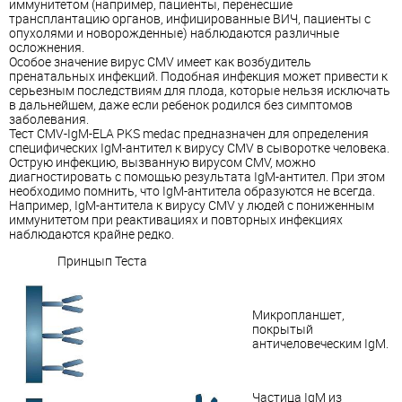
иммунитетом (например, пациенты, перенесшие
трансплантацию органов, инфицированные ВИЧ, пациенты с
опухолями и новорожденные) наблюдаются различные
осложнения.
Особое значение вирус CMV имеет как возбудитель
пренатальных инфекций. Подобная инфекция может привести к
серьезным последствиям для плода, которые нельзя исключать
в дальнейшем, даже если ребенок родился без симптомов
заболевания.
Тест CMV-IgM-ELA PKS medac предназначен для определения
специфических IgM-антител к вирусу CMV в сыворотке человека.
Острую инфекцию, вызванную вирусом CMV, можно
диагностировать с помощью результата IgM-антител. При этом
необходимо помнить, что IgM-антитела образуются не всегда.
Например, IgM-антитела к вирусу CMV у людей с пониженным
иммунитетом при реактивациях и повторных инфекциях
наблюдаются крайне редко.
Принцып Теста
Микропланшет,
покрытый
античеловеческим IgM.
Частица IgM из