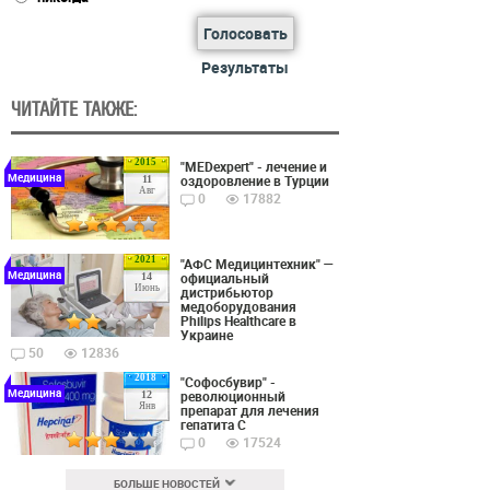
Голосовать
Результаты
ЧИТАЙТЕ ТАКЖЕ:
2015
"MEDexpert" - лечение и
Медицина
оздоровление в Турции
11
Авг
0
17882
2021
"АФС Медицинтехник" —
Медицина
официальный
14
Июнь
дистрибьютор
медоборудования
Philips Healthcare в
Украине
50
12836
2018
"Софосбувир" -
Медицина
революционный
12
Янв
препарат для лечения
гепатита С
0
17524
БОЛЬШЕ НОВОСТЕЙ