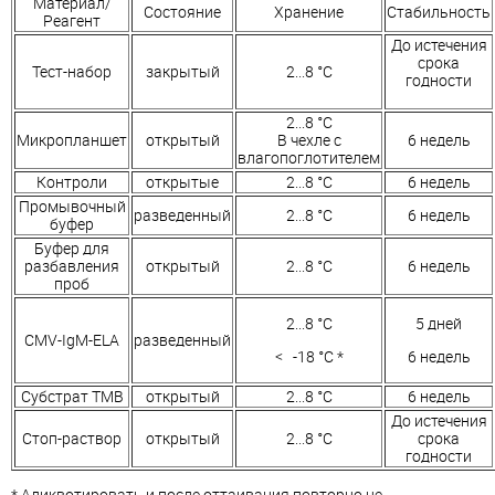
Материал/
Состояние
Хранение
Стабильность
Реагент
До истечения
срока
Тест-набор
закрытый
2...8 °C
годности
2...8 °C
Микропланшет
открытый
В чехле с
6 недель
влагопоглотителем
Контроли
открытые
2...8 °C
6 недель
Промывочный
разведенный
2...8 °C
6 недель
буфер
Буфер для
разбавления
открытый
2...8 °C
6 недель
проб
2...8 °C
5 дней
CMV-IgM-ELA
разведенный
< -18 °C *
6 недель
Субстрат ТМВ
открытый
2...8 °C
6 недель
До истечения
Стоп-раствор
открытый
2...8 °C
срока
годности
* Аликвотировать и после оттаивания повторно не