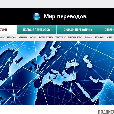
Мир переводов
АТИКИ
БОЛЬШЕ ПЕРЕВОДОВ
ОНЛАЙН ПЕРЕВОДЧИК
ОБРАТ
 СОФТ
ЛИТЕРАТУРА
МЕДИЦИНА
МУЗЫКА
НАУКА И ТЕХНИКА
ОБРАЗОВАНИЕ
ПОЛИТИКА И ЗАКОН
ПРИРОДА
ПСИХОЛОГИЯ
РЕЛИГИЯ
ПОДПИСА