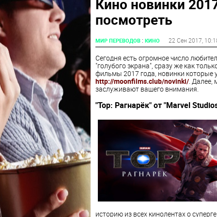
Кино новинки 2017
посмотреть
:
22 Сен 2017
, 10:1
МИР ПЕРЕВОДОВ
КИНО
Сегодня есть огромное число любите
"голубого экрана", сразу же как толь
фильмы 2017 года, новинки которые 
http://moonfilms.club/novinki/
. Далее,
заслуживают вашего внимания.
"Тор: Рагнарёк" от "Marvel Studio
историю из всех кинолентах о суперг