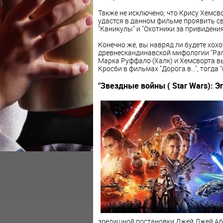
Также не исключено, что Крису Хемсв
удастся в данном фильме проявить св
"Каникулы" и "Охотники за привидения
Конечно же, вы навряд ли будете хох
древнескандинавской мифологии "Рагнар
Марка Руффало (Халк) и Хемсворта вы
Кросби в фильмах "Дорога в…", тогда 
"Звездные войны ( Star Wars): Эпи
зрелищной постановки Джей Джей Аб