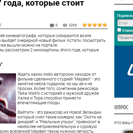
 года, которые стоит
Подписка
8
0
3269
Отмен
лей кинематографа, которые собираются возле
ко выйдет очередной новый фильм. Кстати, посмотреть
уже вышли можно на портале:
 мы рассмотрим 2 кинокартины этого года, которые
s"
Ждать каких-либо авторских находок от
фильма сделанного студией "Марвел" - это
занятие небла годарное, но мы ее и не
просим, более того, сочетание режиссера
Taika Waititi с историей о мужской дружбе
Халка и Тора способно принести
впечатляющие плоды.
ОПРОС
Вайтити - это режиссер из Новой Зеландии,
который снял такие комедии, как "Охота на
дикарей" и "Реальные упыри", привносит в
Кто ваш 
наиболее непривлекательную и суровую
ероях вселенной Марвел такую нужную легкость.