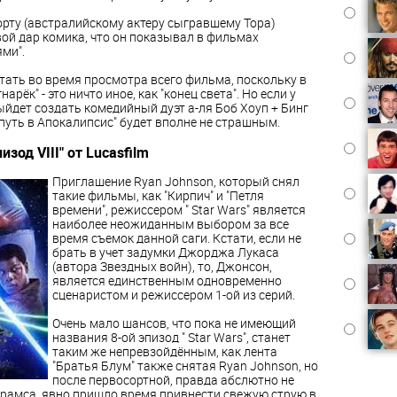
орту (австралийскому актеру сыгравшему Тора)
ой дар комика, что он показывал в фильмах
ми".
отать во время просмотра всего фильма, поскольку в
ёк" - это ничто иное, как "конец света". Но если у
йдет создать комедийный дуэт а-ля Боб Хоуп + Бинг
"путь в Апокалипсис" будет вполне не страшным.
зод VIII" от Lucasfilm
Приглашение Ryan Johnson, который снял
такие фильмы, как "Кирпич" и "Петля
времени", режиссером " Star Wars" является
наиболее неожиданным выбором за все
время съемок данной саги. Кстати, если не
брать в учет задумки Джорджа Лукаса
(автора Звездных войн), то, Джонсон,
является единственным одновременно
сценаристом и режиссером 1-ой из серий.
Очень мало шансов, что пока не имеющий
названия 8-ой эпизод " Star Wars", станет
таким же непревзойдённым, как лента
"Братья Блум" также снятая Ryan Johnson, но
после первосортной, правда абслютно не
рамса, явно пришло время привнести свежую струю в