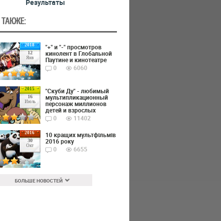
Результаты
 ТАКЖЕ:
2018
"+" и "-" просмотров
кинолент в Глобальной
12
Янв
Паутине и кинотеатре
0
6060
2015
"Скуби Ду" - любимый
мультипликационный
16
Июль
персонаж миллионов
детей и взрослых
0
11402
2016
10 кращих мультфільмів
2016 року
30
Окт
0
6655
БОЛЬШЕ НОВОСТЕЙ