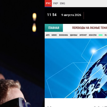
РУС
УКР
ENG
11:54
9 августа 2026
ГЛАВНАЯ
ПЕРЕВОДЫ НА РАЗНЫЕ ТЕМ
АВТО
БИЗНЕС
ЭКОНОМИКА
ЗДОРОВЬЕ
ИНТЕРНЕТ
ИСКУССТВО
КИНО
ПК,