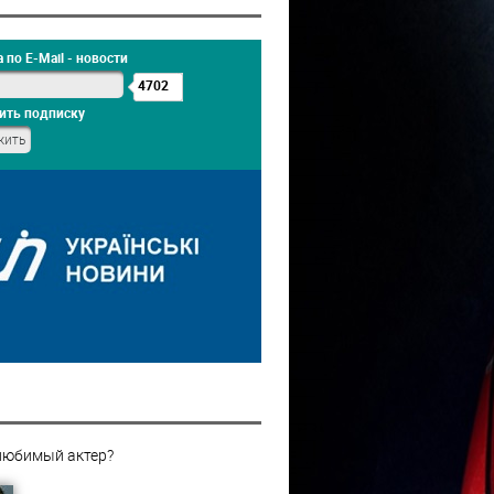
 по E-Mail - новости
4702
ить подписку
любимый актер?