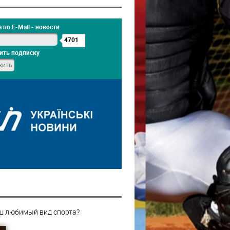
 по E-Mail - новости
4701
ить подписку
ш любимый вид спорта?