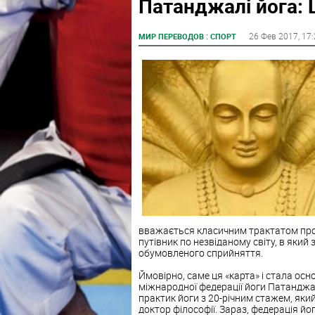
Патанджалі йога: 
:
26 Фев 2017
, 17
МИР ПЕРЕВОДОВ
СПОРТ
вважається класичним трактатом про й
путівник по незвіданому світу, в який
обумовленого сприйняття.
Ймовірно, саме ця «карта» і стала ос
міжнародної федерації йоги Патанджал
практик йоги з 20-річним стажем, який 
доктор філософії. Зараз, федерація йо