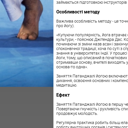
займається підготовкою інструкторів з
Особливості методу
Важлива особливість методу - це точ
про йогу).
«Купуючи популярність, йога втрачає 
культури, - пояснює Джітендра Дас. К
починаючи зі зміни назв асан і закінч
споконвічної традиції, хоча по суті з
знання в університетах Індії. У проце
йоги, тому, що описаний в початкових 
отримавши основу, вчителі виходять у 
основа-то одна».
Заняття Патанджалі йогою включають 
дихання, освоєння основних і компенсу
медитацію.
Ефект
Заняття Патанджалі йогою в першу че
Повертаючи гнучкість і рухливість сп
продовжує молодість.
Регулярна практика робить більш елас
роботу внутрішніх органів і систем орг