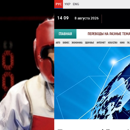
РУС
УКР
ENG
14:10
8 августа 2026
ГЛАВНАЯ
ПЕРЕВОДЫ НА РАЗНЫЕ ТЕМ
АВТО
БИЗНЕС
ЭКОНОМИКА
ЗДОРОВЬЕ
ИНТЕРНЕТ
ИСКУССТВО
КИНО
ПК,