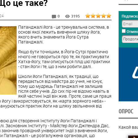
Що це таке?
:24
Подписка
0
3195
Патанджалі йога - це тренувальна система, в
основі якої лежить вивчення шляху йога,
Отмен
якого вчить знаменита Йога Сутра
Патанджалі.
Якщо бути точнішим, в Йога-Сутрі практично
нічого не говориться про те, як практикувати
Хатха-йогу, там описується плід цієї практики
- стан йоги і те, що з ним робити далі.
Школи йоги Патанджалі, як традиції, що
передається від майстра до учня, не існує,
тому що мудрець Патанджалі не залишив
після себе учнів. До сих пір не відомо навіть в
якій частині Індії він жив. Проте, саме ця праця
огу і використовується, як «карта зоряного неба» -
 занурюється практик йоги на шляху звільнення від
ОПРОС
новою для створення Інституту йоги Патанджалі і
і. Засновник Інституту - Майстер йоги Джітендра Дас,
Какой ва
закінчив провідний університет Індії з вивчення йоги,
ги Патанджалі - це розгалужена організація, що