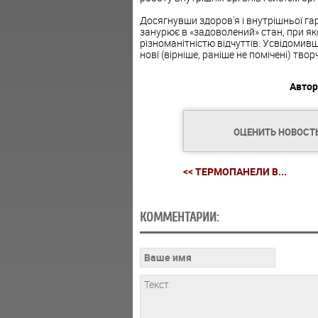
Досягнувши здоров'я і внутрішньої гар
занурює в «задоволений» стан, при як
різноманітністю відчуттів. Усвідомив
нові (вірніше, раніше не помічені) тв
Автор
ОЦЕНИТЬ НОВОСТ
<< ТЕРМОПАНЕЛИ В...
КОММЕНТАРИИ: