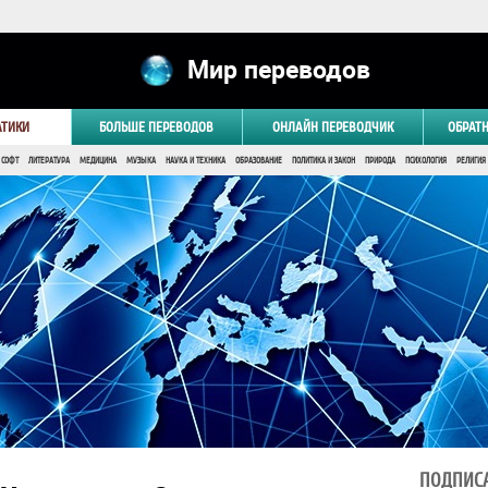
Мир переводов
АТИКИ
БОЛЬШЕ ПЕРЕВОДОВ
ОНЛАЙН ПЕРЕВОДЧИК
ОБРАТ
 СОФТ
ЛИТЕРАТУРА
МЕДИЦИНА
МУЗЫКА
НАУКА И ТЕХНИКА
ОБРАЗОВАНИЕ
ПОЛИТИКА И ЗАКОН
ПРИРОДА
ПСИХОЛОГИЯ
РЕЛИГИЯ
ПОДПИСА