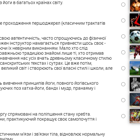
 йоги в багатьох країнах світу.
не проходження першоджерел (класичним трактатів
свою автентичність, часто спрощуючись до фізичної
ожен інструктор намагається привнести щось своє -
уючи їх невірним виконанням. Мало хто слід
 справжньою традицією знайомі лише ті, хто отримав
сі навчання нас усіх вчать древньому класичному стилю
санскритських текстах і сутрах. Це вже потім,
великий світ і створюють свої власні стилі і школи, але
вивчення принципів йоги, повного йогівського
ючих поз хатха-йоги, бандх і мудр, пранаяму і
ргу спрямовані на поліпшення стану хребта.
ини, практикуючий покращує своє самопочуття і
тичними м'язи і зв'язки тіла, відновлює нормальну
анізму.