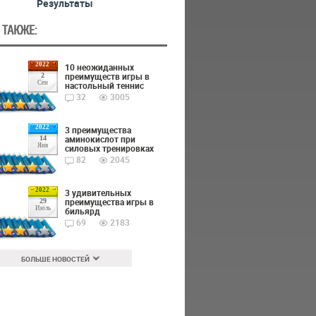
Результаты
 ТАКЖЕ:
2022
10 неожиданных
преимуществ игры в
2
Сен
настольный теннис
32
3005
2022
3 преимущества
аминокислот при
14
Янв
силовых тренировках
82
2045
2022
3 удивительных
преимущества игры в
29
Июль
бильярд
69
2183
БОЛЬШЕ НОВОСТЕЙ