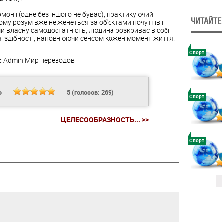
монії (одне без іншого не буває), практикуючий
ЧИТАЙТЕ
ому розум вже не женеться за об'єктами почуттів і
ши власну самодостатність, людина розкриває в собі
орчі здібності, наповнюючи сенсом кожен момент життя.
Спорт
:
Admin
Мир переводов
Ь
5
(голосов:
269
)
Спорт
ЦЕЛЕСООБРАЗНОСТЬ... >>
Спорт