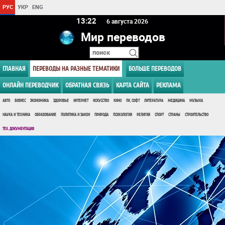
РУС
УКР
ENG
13 22
6 августа 2026
Мир переводов
ГЛАВНАЯ
ПЕРЕВОДЫ НА РАЗНЫЕ ТЕМАТИКИ
БОЛЬШЕ ПЕРЕВОДОВ
ОНЛАЙН ПЕРЕВОДЧИК
ОБРАТНАЯ СВЯЗЬ
КАРТА САЙТА
РЕКЛАМА
АВТО
БИЗНЕС
ЭКОНОМИКА
ЗДОРОВЬЕ
ИНТЕРНЕТ
ИСКУССТВО
КИНО
ПК, СОФТ
ЛИТЕРАТУРА
МЕДИЦИНА
МУЗЫКА
НАУКА И ТЕХНИКА
ОБРАЗОВАНИЕ
ПОЛИТИКА И ЗАКОН
ПРИРОДА
ПСИХОЛОГИЯ
РЕЛИГИЯ
СПОРТ
СТРАНЫ
СТРОИТЕЛЬСТВО
ТЕХ. ДОКУМЕНТАЦИЯ