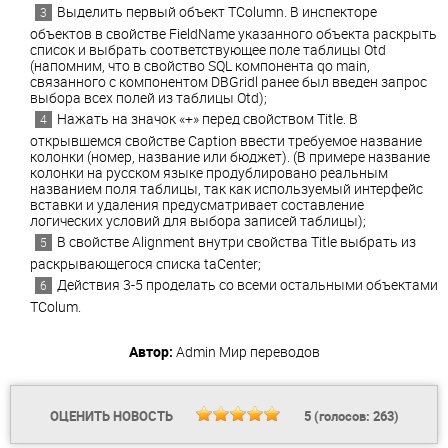
Выделить первый объект TColumn. В инспекторе
объектов в свойстве FieldName указанного объекта раскрыть
список и выбрать соответствующее поле таблицы Otd
(напомним, что в свойство SQL компонента qo main,
связанного с компонентом DBGridl ранее был введен запрос
выбора всех полей из таблицы Otd);
Нажать на значок «+» перед свойством Title. В
открывшемся свойстве Caption ввести требуемое название
колонки (номер, название или бюджет). (В примере название
колонки на русском языке продублировано реальным
названием поля таблицы, так как используемый интерфейс
вставки и удаления предусматривает составление
логических условий для выбора записей таблицы);
В свойстве Alignment внутри свойства Title выбрать из
раскрывающегося списка taCenter;
Действия 3-5 проделать со всеми остальными объектами
TColum.
Автор:
Admin
Мир переводов
ОЦЕНИТЬ НОВОСТЬ
5
(голосов:
263
)