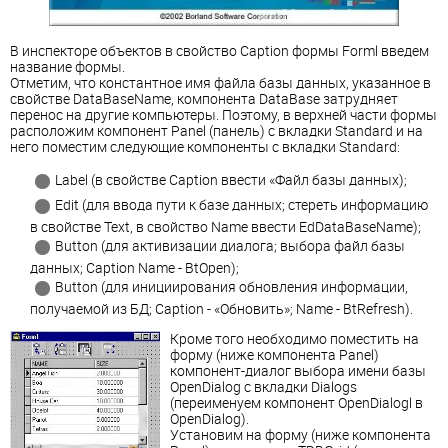
В инспекторе объектов в свойство Caption формы Forml введем
название формы.
Отметим, что константное имя файла базы данных, указанное в
свойстве DataBaseName, компонента DataBase затрудняет
перенос на другие компьютеры. Поэтому, в верхней части формы
расположим компонент Panel (панель) с вкладки Standard и на
него поместим следующие компоненты с вкладки Standard:
Label (в свойстве Caption ввести «Файл базы данных);
Edit (для ввода пути к базе данных; стереть информацию
в свойстве Text, в свойство Name ввести EdDataBaseName);
Button (для активизации диалога; выбора файл базы
данных; Caption Name - BtOpen);
Button (для инициирования обновления информации,
получаемой из БД; Сарtion - «Обновить»; Name - BtRefresh).
Кроме того необходимо поместить на
форму (ниже компонента Panel)
компонент-диалог выбора имени базы
OpenDialog с вкладки Dialogs
(переименуем компонент
OpenDialogl
в
OpenDialog).
Установим на форму (ниже компонента