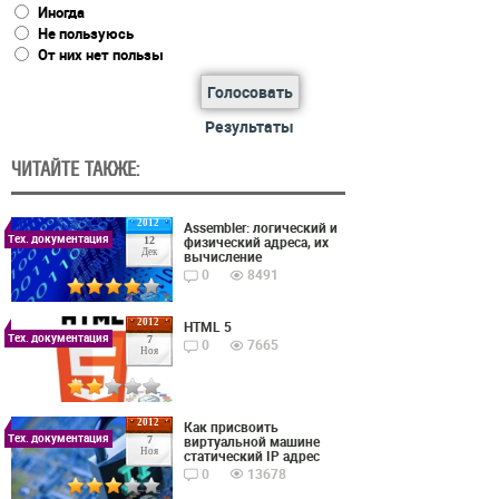
Иногда
Не пользуюсь
От них нет пользы
Голосовать
Результаты
ЧИТАЙТЕ ТАКЖЕ:
2012
Assembler: логический и
Тех. документация
физический адреса, их
12
Дек
вычисление
0
8491
2012
HTML 5
Тех. документация
7
0
7665
Ноя
2012
Как присвоить
Тех. документация
виртуальной машине
7
Ноя
статический IP адрес
0
13678