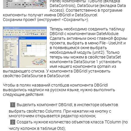
Panel) компоненты TDBGrid (вкладка
DataControis), DataSourse (вкладка Data
Access). Соответственно в программе
компоненты получат имена DBGridl и DataSourcel.
Сохраним проект (инструмент <Сохранить>).
Теперь необходимо соединить таблицу
DBGridl с компонентами DateModuie.
Сделать активным окно главной формы
проекта, выбрать в меню File - UseUnit и
в появившемся окне выбрать
необходимый модуль (unit2). Только
теперь мы можем в свойстве DataSet
компонента DataSourse 1 установить
имя нашего компонента qomain из
выпадающего списка. У компонента DBGridl установить
свойство DataSourse в DataSourcel.
Чтобы в полях названий столбцов компонента DBGridl
выводились надписи на русском языке, нужно выполнить
следующие действия:
Выделить компонент DBGridl, в инспекторе объектов
выбрать свойство Columns. При нажатии на кнопку с
многоточием открывается редактор колонок;
Создать нужное количество объектов класса TColumn (по
числу колонок в таблице Otd);