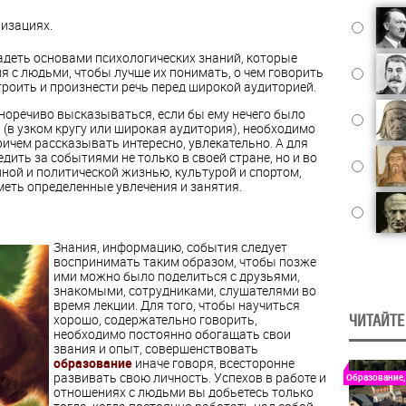
низациях.
адеть основами психологических знаний, которые
я с людьми, чтобы лучше их понимать, о чем говорить
строить и произнести речь перед широкой аудиторией.
норечиво высказываться, если бы ему нечего было
 (в узком кругу или широкая аудитория), необходимо
причем рассказывать интересно, увлекательно. А для
дить за событиями не только в своей стране, но и во
ной и политической жизнью, культурой и спортом,
иметь определенные увлечения и занятия.
Знания, информацию, события следует
воспринимать таким образом, чтобы позже
ими можно было поделиться с друзьями,
знакомыми, сотрудниками, слушателями во
время лекции. Для того, чтобы научиться
хорошо, содержательно говорить,
ЧИТАЙТЕ
необходимо постоянно обогащать свои
звания и опыт, совершенствовать
образование
иначе говоря, всесторонне
развивать свою личность. Успехов в работе и
Образование,
отношениях с людьми вы добьетесь только