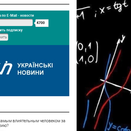
 по E-Mail - новости
4700
ить подписку
самым влиятельным человеком за
рию?