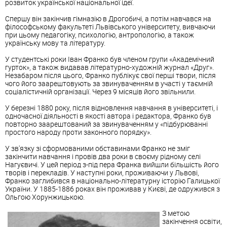
розвиток української національної ідеї.
Спершу він закінчив гімназію в Дрогобичі, а потім навчався на
філософському факультеті Львівського університету, вивчаючи
при цьому педагогіку, психологію, антропологію, а також
українську мову та літературу.
У студентські роки Іван Франко був членом групи «Академічний
гурток», а також видавав літературно-художній журнал «Друг».
Незабаром після цього, Франко публікує свої перші твори, після
чого його заарештовують за звинуваченням в участі у таємній
соціалістичній організації. Через 9 місяців його звільнили.
У березні 1880 року, після відновлення навчання в університеті, і
одночасної діяльності в якості автора і редактора, Франко був
повторно заарештований за звинуваченням у «підбурюванні
простого народу проти законного порядку».
У зв'язку зі сформованими обставинами Франко не зміг
закінчити навчання і провів два роки в своєму рідному селі
Нагуєвичі. У цей період з-під пера Франка вийшли більшість його
творів і перекладів. У наступні роки, проживаючи у Львові,
Франко заглибився в національно-літературну історію Галицької
України. У 1885-1886 роках він проживав у Києві, де одружився з
Ольгою Хорунжицькою.
З метою
закінчення освіти,