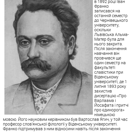
в 1892 році Іван
Франко
записався на
останній семестр
до Чернівецького
університету,
оскільки
Львівська Альма-
Матер була для
нього закрита.
Після закінчення
навчання він
провчився ще
один семестр на
факультеті
славістики при
Віденському
університеті, де 1
липня 1893 року
захистив
дисертацію «Про
Варлаама і
Йосафата і притчі
про єдинорога»
німецькою
мовою. Його науковим керівником був Вартослав Ягич, у той час
професор слов'янської філології у Віденському університеті.
Франко підтримував з ним відносини навіть після закінчення