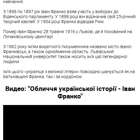
навчання.
З 1896 по 1897 рік Іван Франко взяв участь у виборах до
Віденського парламенту. У 1898 році він відзначив свій 25-річний
творчий ювілей. У 1904 році Франко відвідав Рим.
Помер Іван Франко 28 травня 1916 у Львові, де й похований на
Личаківському цвинтарі.
З 1962 року ім'ям видатного письменника названо місто Івано-
Франківськ, а також однойменна область. Львівський
Національний університет також носить ім'я цієї легендарної
людини.
Ім'я цього «українця з великої літери» повсюдно шанується як на
батьківщині Франка, так і за кордоном.
Видео: "Обличчя української історії - Іван
Франко"