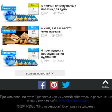
2021
5 причин почему поэзия
Литература
полезна для души
8
Июль
61
2522
2016
6 книг, які вас багато
Литература
чому навчать
20
Фев
0
6246
2022
6 преимуществ
Литература
прослушивания
29
Янв
аудиокниг
99
2345
БОЛЬШЕ НОВОСТЕЙ
ВВЕРХ
При копировании статей (целиком или их частей) обязательно размещение
гиперссылки на сайт
worldtranslation.org
.
©
2011-2026
"Мир переводов". Все права защищены.