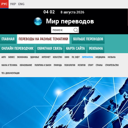
РУС
УКР
ENG
04:02
8 августа 2026
Мир переводов
ГЛАВНАЯ
ПЕРЕВОДЫ НА РАЗНЫЕ ТЕМАТИКИ
БОЛЬШЕ ПЕРЕВОДОВ
ОНЛАЙН ПЕРЕВОДЧИК
ОБРАТНАЯ СВЯЗЬ
КАРТА САЙТА
РЕКЛАМА
АВТО
БИЗНЕС
ЭКОНОМИКА
ЗДОРОВЬЕ
ИНТЕРНЕТ
ИСКУССТВО
КИНО
ПК, СОФТ
ЛИТЕРАТУРА
МЕДИЦИНА
МУЗЫКА
НАУКА И ТЕХНИКА
ОБРАЗОВАНИЕ
ПОЛИТИКА И ЗАКОН
ПРИРОДА
ПСИХОЛОГИЯ
РЕЛИГИЯ
СПОРТ
СТРАНЫ
СТРОИТЕЛЬСТВО
ТЕХ. ДОКУМЕНТАЦИЯ