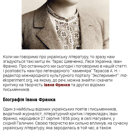
Коли ми говоримо про українську літературу, то зразу нам
згадуються такі митці як: Тарас Шевченко, Леся Українка, Іван
Франко. Про останнього ми сьогодні і поговоримо в нашій статті.
І розповість нам про легендарного " каменяра" Тарасов А. Н. -
редактор міжнародного культурного порталу "Эксперимент": md-
eksperiment.org, на якому, до речі, можна знайти і скачати
критику на творчість
Івана Франка
та других відомих
письменників.
Біографія Івана Франка
Один з найбільш відомих українських поетів і письменників,
видатний журналіст, літературний критик і перекладач, Іван
Франко, народився 27 серпня 1856 року, в селі Нагуєвичі, у
східній Галичині. Своєю творчістю він сильно вплинув, на сучасну
українську літературу, яка зародилась в той час, а також