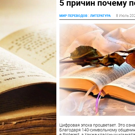
5 причин почему п
:
8 Июль 20
МИР ПЕРЕВОДОВ
ЛИТЕРАТУРА
Цифровая эпоха процветает. Это озна
Благодаря 140-символьному общению
в Pinterest, а также классным комна