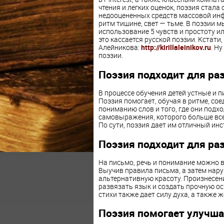
чтения и легких оценок, поэзия стал
недооцененных средств массовой инф
ритм тишине, свет — тьме. В поэзии
использование 5 чувств и простоту и
это кассается русской поэзии. Кстати
Алейникова:
http://kirillaleinikov.ru
. Н
поэзии.
Поэзия подходит для ра
В процессе обучения детей устные и 
Поэзия помогает, обучая в ритме, со
пониманию слов и того, где они подхо
самовыражения, которого больше всег
По сути, поэзия дает им отличный ин
Поэзия подходит для ра
На письмо, речь и понимание можно 
Выучив правила письма, а затем нар
альтернативную красоту. Произнесени
развязать язык и создать прочную о
стихи также дает силу духа, а также
Поэзия помогает улучша