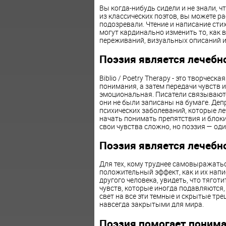
Вы когда-нибудь сидели и не знали, 
из классических поэтов, вы можете р
подозревали. Чтение и написание сти
могут кардинально изменить то, как 
переживаний, визуальных описаний и
Поэзия является лечебн
Biblio / Poetry Therapy - это творчес
понимания, а затем передачи чувств 
эмоциональная. Писатели связываются
они не были записаны на бумаге. Деп
психических заболеваний, которые л
начать понимать препятствия и блоки
свои чувства сложно, но поэзия — од
Поэзия является лечебн
Для тех, кому труднее самовыражатьс
положительный эффект, как и их напи
другого человека, увидеть, что тяготи
чувств, которые иногда подавляются, 
свет на все эти темные и скрытые тре
навсегда закрытыми для мира.
Поэзия помогает понима