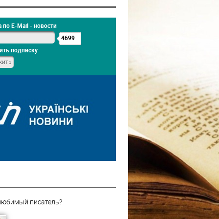
 по E-Mail - новости
4699
ить подписку
любимый писатель?