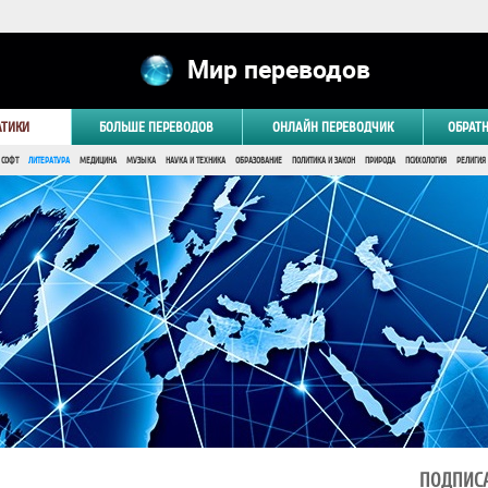
Мир переводов
АТИКИ
БОЛЬШЕ ПЕРЕВОДОВ
ОНЛАЙН ПЕРЕВОДЧИК
ОБРАТ
 СОФТ
ЛИТЕРАТУРА
МЕДИЦИНА
МУЗЫКА
НАУКА И ТЕХНИКА
ОБРАЗОВАНИЕ
ПОЛИТИКА И ЗАКОН
ПРИРОДА
ПСИХОЛОГИЯ
РЕЛИГИЯ
ПОДПИСА