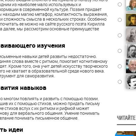
а одним из наиболее мало используемых и
ормации в современной культуре. Поэзия придает
 мы находим магию метафор, компактность выражения,
ли сложность смысла в нескольких строках. Особенно
, почитать ее можно на сайте русского поэта Кирилла
у а далее, мы рассмотрим основные преимуществе
звивающего изучения
письменные навыки детей развиты недостаточно.
единяя слова вместе с ритмом, помогает когнитивному
дят. Кроме того, она учит детей искусству творческого
о не хватает в образовательной среде нового века.
струмент для саморазвития.
звития навыков
во многом повлиять и развить с помощью поэзии.
ушив их с помощью стихов, можно придать письму
е стихов вслух с их ритмом и рифмой может
снову для вербального общения. Умение понимать
 желание понимать письменное общение.
ЧИТАЙТЕ
ть идеи