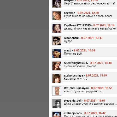
t4erpak -
8.07.2021, 12:09
Help! У автора автограф можно взять?
nezox57 -
8.07.2021, 12:50
я уже писала об этом в своем блоге
ZapUser4276132525 -
8.07.2021, 13:14
цікаво. тільки назва якесь несерйозне.
AisaKenzhi -
8.07.2021, 13:43
мудро
maxij -
8.07.2021, 14:03
Понял не всё.
SilentKnight49406 -
8.07.2021, 14:40
смени название домена
a_skorostnaya -
8.07.2021, 15:19
Каменты жгут! :-D
Rot_ebal_Russiyou -
8.07.2021, 15:56
чого струму не придумають ...
piece_da_boll -
8.07.2021, 16:01
Дуже цікаво! Судячи з деяких відгуків ...
staticdjacobs -
8.07.2021, 16:42
Про що глаголят всі ці люди в комента