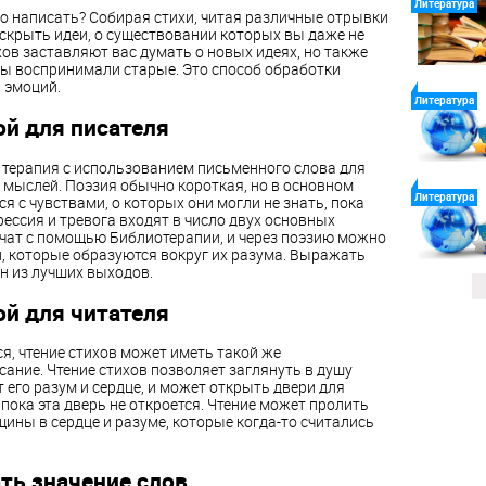
Литература
что написать? Собирая стихи, читая различные отрывки
аскрыть идеи, о существовании которых вы даже не
хов заставляют вас думать о новых идеях, но также
вы воспринимали старые. Это способ обработки
 эмоций.
Литература
ой для писателя
кая терапия с использованием письменного слова для
и мыслей. Поэзия обычно короткая, но в основном
Литература
 с чувствами, о которых они могли не знать, пока
рессия и тревога входят в число двух основных
ечат с помощью Библиотерапии, и через поэзию можно
, которые образуются вокруг их разума. Выражать
ин из лучших выходов.
ой для читателя
я, чтение стихов может иметь такой же
сание. Чтение стихов позволяет заглянуть в душу
т его разум и сердце, и может открыть двери для
пока эта дверь не откроется. Чтение может пролить
щины в сердце и разуме, которые когда-то считались
ть значение слов