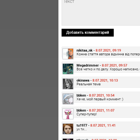
Добавить комментарий
nikitaa_nk -
8.07.2021, 09:19
Кожна стаття автора відмінна від попере
Megadrimmer -
8.07.2021, 09:57
Все четко и по делу. Хорошо написано,
okinawa -
8.07.2021, 10:13
Реальная тема
bbken -
8.07.2021, 10:54
Хе-хе, мой первый коммент :)
bbken -
8.07.2021, 11:07
Супер-пупер!
tu1977 -
8.07.2021, 11:41
ух ти...