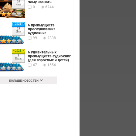
чому навчать
20
Фев
0
6244
2022
6 преимуществ
прослушивания
29
Янв
аудиокниг
99
2338
2023
6 удивительных
преимуществ аудиокниг
3
Июль
(для взрослых и детей)
47
1554
БОЛЬШЕ НОВОСТЕЙ