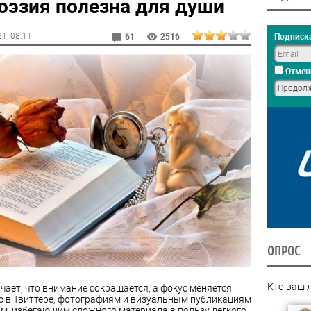
оэзия полезна для души
21
, 08:11
Подписка
61
2516
Отмен
ОПРОС
Кто ваш 
чает, что внимание сокращается, а фокус меняется.
 в Твиттере, фотографиям и визуальным публикациям
там, избегающим сложного материала в пользу легкого