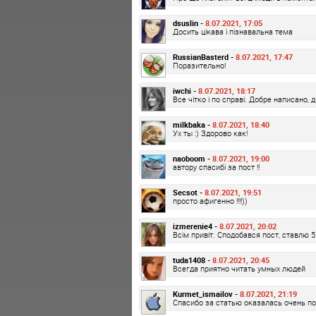
dsuslin -
8.07.2021, 17:05
Досить цікава і пізнавальна тема
RussianBasterd -
8.07.2021, 17:47
Поразительно!
iwchi -
8.07.2021, 18:17
Все чітко і по справі. Добре написано, 
milkbaka -
8.07.2021, 18:40
Ух ты :) Здорово как!
naoboom -
8.07.2021, 19:00
автору спасибі за пост !!
Secsot -
8.07.2021, 19:51
просто афигенно !!!!))
izmerenie4 -
8.07.2021, 20:02
Всім привіт. Сподобався пост, ставлю 5 
tuda1408 -
8.07.2021, 20:45
Всегда приятно читать умных людей
Kurmet_ismailov -
8.07.2021, 21:19
Спасибо за статью оказалась очень по