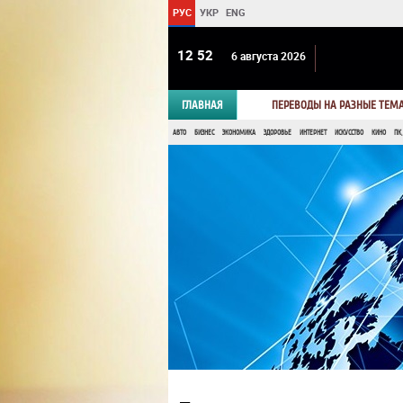
РУС
УКР
ENG
12:52
6 августа 2026
ГЛАВНАЯ
ПЕРЕВОДЫ НА РАЗНЫЕ ТЕМ
АВТО
БИЗНЕС
ЭКОНОМИКА
ЗДОРОВЬЕ
ИНТЕРНЕТ
ИСКУССТВО
КИНО
ПК,