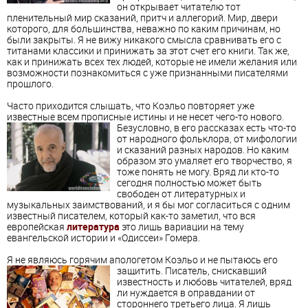
он открывает читателю тот
пленительный мир сказаний, притч и аллегорий. Мир, двери
которого, для большинства, неважно по каким причинам, но
были закрыты. Я не вижу никакого смысла сравнивать его с
титанами классики и принижать за этот счет его книги. Так же,
как и принижать всех тех людей, которые не имели желания или
возможности познакомиться с уже признанными писателями
прошлого.
Часто приходится слышать, что Коэльо повторяет уже
известные всем прописные истины и не несет чего-то нового.
Безусловно, в его рассказах есть что-то
от народного фольклора, от мифологии
и сказаний разных народов. Но каким
образом это умаляет его творчество, я
тоже понять не могу. Вряд ли кто-то
сегодня полностью может быть
свободен от литературных и
музыкальных заимствований, и я бы мог согласиться с одним
известный писателем, который как-то заметил, что вся
европейская
литература
это лишь вариации на тему
евангельской истории и «Одиссеи» Гомера.
Я не являюсь горячим апологетом Коэльо и не пытаюсь его
защитить.
Писатель, снискавший
известность и любовь читателей, вряд
ли нуждается в оправдании от
стороннего третьего лица. Я лишь