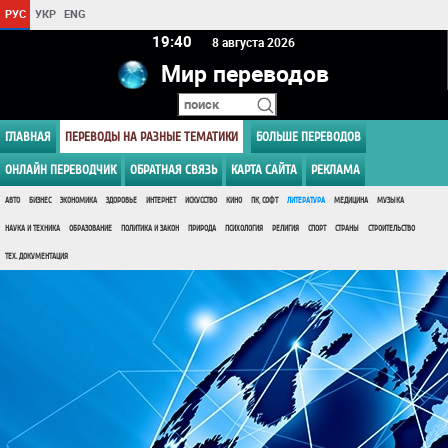
РУС
УКР
ENG
19 40
8 августа 2026
Мир переводов
ГЛАВНАЯ
ПЕРЕВОДЫ НА РАЗНЫЕ ТЕМАТИКИ
БОЛЬШЕ ПЕРЕВОДОВ
ОНЛАЙН ПЕРЕВОДЧИК
ОБРАТНАЯ СВЯЗЬ
КАРТА САЙТА
РЕКЛАМА
АВТО
БИЗНЕС
ЭКОНОМИКА
ЗДОРОВЬЕ
ИНТЕРНЕТ
ИСКУССТВО
КИНО
ПК, СОФТ
ЛИТЕРАТУРА
МЕДИЦИНА
МУЗЫКА
НАУКА И ТЕХНИКА
ОБРАЗОВАНИЕ
ПОЛИТИКА И ЗАКОН
ПРИРОДА
ПСИХОЛОГИЯ
РЕЛИГИЯ
СПОРТ
СТРАНЫ
СТРОИТЕЛЬСТВО
ТЕХ. ДОКУМЕНТАЦИЯ