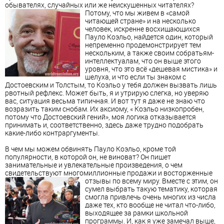
обывателях, случайных или же неискушенных читателях?
Потому, что мы живем в «самой
читающей стране» и на несколько
человек, искренне восхищающихся
Пауло Коэльо, найдется один, который
непременно продемонстрирует тем
нескольким, а также своим собратьям-
интеллектуалам, что он выше этого
уровня, что это всё «дешевая мистика» и
шелуха, и что если ты знаком с
Достоевским и Толстым, то Коэльо у тебя должен вызвать лишь
рвотный рефлекс. Может быть, я и утрирую слегка, но уверяю
вас, ситуация весьма типичная. И вот тут я даже не знаю что
возразить таким снобам. Их аксиому, « Коэльо низкопробен,
потому что Достоевский гений», моя логика отказывается
принимать и, соответственно, здесь даже трудно подобрать
какие-либо контраргументы.
В чем мы можем обвинять Пауло Коэльо, кроме той
популярности, в которой он, не виноват? Он пишет
занимательные и увлекательные произведения, о чем
свидетельствуют многомиллионные продажи и восторженные
отзывы по всему миру.
Вместе с этим, он
сумел выбрать такую тематику, которая
смогла привлечь очень многих из числа
даже тех, кто вообще не читал что-либо,
выходящее за рамки школьной
программы. И, как я уже замечал выше,