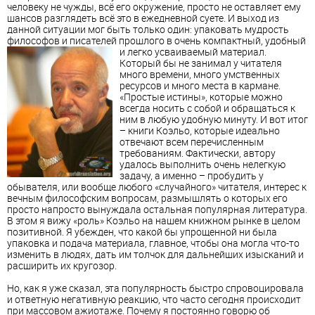
человеку не чужды, всё его окружение, просто не оставляет ему
шансов разглядеть всё это в ежедневной суете. И выход из
данной ситуации мог быть только один: упаковать мудрость
философов и писателей прошлого в очень компактный, удобный
и легко усваиваемый материал.
Который бы не занимал у читателя
много времени, много умственных
ресурсов и много места в кармане.
«Простые истины», которые можно
всегда носить с собой и обращаться к
ним в любую удобную минуту. И вот итог
– книги Коэльо, которые идеально
отвечают всем перечисленным
требованиям. Фактически, автору
удалось выполнить очень нелегкую
задачу, а именно – пробудить у
обывателя, или вообще любого «случайного» читателя, интерес к
вечным философским вопросам, размышлять о которых его
просто напросто вынуждала остальная популярная литература.
В этом я вижу «роль» Коэльо на нашем книжном рынке в целом
позитивной. Я убежден, что какой бы упрощенной ни была
упаковка и подача материала, главное, чтобы она могла что-то
изменить в людях, дать им толчок для дальнейших изысканий и
расширить их кругозор.
Но, как я уже сказал, эта популярность быстро спровоцировала
и ответную негативную реакцию, что часто сегодня происходит
при массовом ажиотаже. Почему я постоянно говорю об