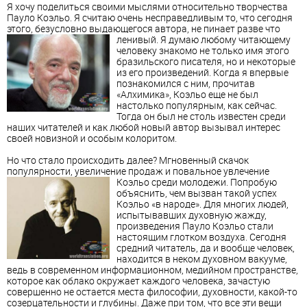
Я хочу поделиться своими мыслями относительно творчества
Пауло Коэльо. Я считаю очень несправедливым то, что сегодня
этого, безусловно выдающегося автора, не пинает разве что
ленивый.
Я думаю любому читающему
человеку знакомо не только имя этого
бразильского писателя, но и некоторые
из его произведений. Когда я впервые
познакомился с ним, прочитав
«Алхимика», Коэльо еще не был
настолько популярным, как сейчас.
Тогда он был не столь известен среди
наших читателей и как любой новый автор вызывал интерес
своей новизной и особым колоритом.
Но что стало происходить далее? Мгновенный скачок
популярности, увеличение продаж и повальное увлечение
Коэльо среди молодежи.
Попробую
объяснить, чем вызван такой успех
Коэльо «в народе». Для многих людей,
испытывавших духовную жажду,
произведения Пауло Коэльо стали
настоящим глотком воздуха. Сегодня
средний читатель, да и вообще человек,
находится в неком духовном вакууме,
ведь в современном информационном, медийном пространстве,
которое как облако окружает каждого человека, зачастую
совершенно не остается места философии, духовности, какой-то
созерцательности и глубины. Даже при том, что все эти вещи