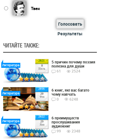
Твен
Голосовать
Результаты
ЧИТАЙТЕ ТАКЖЕ:
2021
5 причин почему поэзия
Литература
полезна для души
8
Июль
61
2524
2016
6 книг, які вас багато
Литература
чому навчать
20
Фев
0
6248
2022
6 преимуществ
Литература
прослушивания
29
Янв
аудиокниг
99
2348