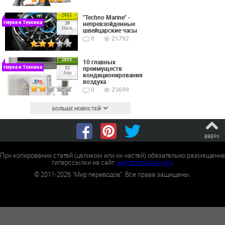
2015
"Techno Marine" -
Наука и Техника
непревзойденные
20
Июль
швейцарские часы
0
21792
2019
10 главных
Наука и Техника
преимуществ
12
Апр
кондиционирования
воздуха
0
23699
БОЛЬШЕ НОВОСТЕЙ
ВВЕРХ
При копировании статей (целиком или их частей) обязательно размещение
гиперссылки на сайт
worldtranslation.org
.
©
2011-2026
"Мир переводов". Все права защищены.