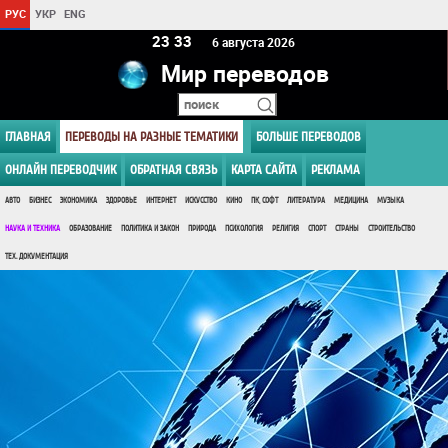
РУС
УКР
ENG
23:33
6 августа 2026
Мир переводов
ГЛАВНАЯ
ПЕРЕВОДЫ НА РАЗНЫЕ ТЕМАТИКИ
БОЛЬШЕ ПЕРЕВОДОВ
ОНЛАЙН ПЕРЕВОДЧИК
ОБРАТНАЯ СВЯЗЬ
КАРТА САЙТА
РЕКЛАМА
АВТО
БИЗНЕС
ЭКОНОМИКА
ЗДОРОВЬЕ
ИНТЕРНЕТ
ИСКУССТВО
КИНО
ПК, СОФТ
ЛИТЕРАТУРА
МЕДИЦИНА
МУЗЫКА
НАУКА И ТЕХНИКА
ОБРАЗОВАНИЕ
ПОЛИТИКА И ЗАКОН
ПРИРОДА
ПСИХОЛОГИЯ
РЕЛИГИЯ
СПОРТ
СТРАНЫ
СТРОИТЕЛЬСТВО
ТЕХ. ДОКУМЕНТАЦИЯ