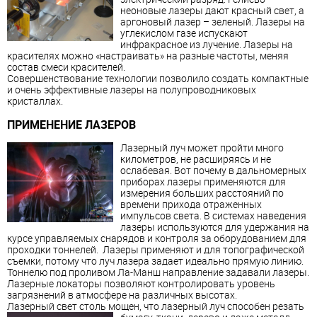
неоновые лазеры дают красный свет, а
аргоновый лазер – зеленый. Лазеры на
углекислом газе испускают
инфракрасное из лучение. Лазеры на
красителях можно «настраивать» на разные частоты, меняя
состав смеси красителей.
Совершенствование технологии позволило создать компактные
и очень эффективные лазеры на полупроводниковых
кристаллах.
ПРИМЕНЕНИЕ ЛАЗЕРОВ
Лазерный луч может пройти много
километров, не расширяясь и не
ослабевая. Вот почему в дальномерных
приборах лазеры применяются для
измерения больших расстояний по
времени прихода отраженных
импульсов света. В системах наведения
лазеры используются для удержания на
курсе управляемых снарядов и контроля за оборудованием для
проходки тоннелей. Лазеры применяют и для топографической
съемки, потому что луч лазера задает идеально прямую линию.
Тоннелю под проливом Ла-Манш направление задавали лазеры.
Лазерные локаторы позволяют контролировать уровень
загрязнений в атмосфере на различных высотах.
Лазерный свет столь мощен, что лазерный луч способен резать