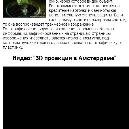
окно, через которое виден объект.
Голограммы этого типа наносятся на
кредитные карточки и банкноты как
дополнительную степень защиты. Если
голограмму о светить лазерным светом,
то она воспроизведет трехмерное изображение.
Голографию используют для хранения огромных объемов
информации, зафиксированных на страницах. Страницы
изображения «перелистываются» изменением угла, под
которым пучок читающего лазера освещает голографическую
пластинку.
Видео: "3D проекции в Амстердаме"