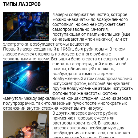
ТИПЫ ЛАЗЕРОВ
Лазеры содержат вещество, которое
можно «накачать» до возбужденного
состояния, но оно не испускает свет
самопроизвольно. Энергия,
поступающая от лампы-вспышки (еще
её называют лампой накачки) или от
электротока, возбуждает атомы вещества.
Первый лазер, созданный в 1960г., был рубиновым. В таком
лазере имеется стержень из искусственного рубина с
зеркальными концами. Вспышки белого света от свернутой в
спираль газоразрядной импульсной
лампы, обвивающей стержень,
возбуждают атомы в стержне.
Возбужденный атом самопроизвольно
испускает фотон, который вынуждает
другие возбужденные атомы испускать
фотоны той же частоты. Фотоны
«мечутся» между зеркалами на концах стержня. Одно из зеркал
полупрозрачно, так что лазерный пучок после многократных
отражений внутри стержня может выйти наружу.
В других лазерах вместо рубина
применяют газовые смеси или
растворы красителей. В газовых
лазерах энергию, необходимую для
возбуждения атомов газа, поставляет
электрический разряд. Гелиево-