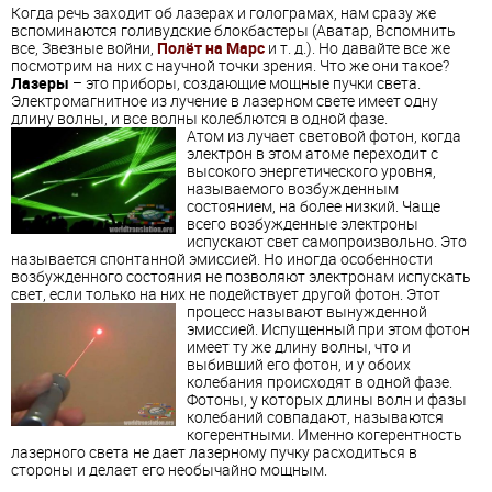
Когда речь заходит об лазерах и голограмах, нам сразу же
вспоминаются голивудские блокбастеры (Аватар, Вспомнить
все, Звезные войни,
Полёт на Марс
и т. д.). Но давайте все же
посмотрим на них с научной точки зрения. Что же они такое?
Лазеры
– это приборы, создающие мощные пучки света.
Электромагнитное из лучение в лазерном свете имеет одну
длину волны, и все волны колеблются в одной фазе.
Атом из лучает световой фотон, когда
электрон в этом атоме переходит с
высокого энергетического уровня,
называемого возбужденным
состоянием, на более низкий. Чаще
всего возбужденные электроны
испускают свет самопроизвольно. Это
называется спонтанной эмиссией. Но иногда особенности
возбужденного состояния не позволяют электронам испускать
свет, если только на них не подействует другой фотон.
Этот
процесс называют вынужденной
эмиссией. Испущенный при этом фотон
имеет ту же длину волны, что и
выбивший его фотон, и у обоих
колебания происходят в одной фазе.
Фотоны, у которых длины волн и фазы
колебаний совпадают, называются
когерентными. Именно когерентность
лазерного света не дает лазерному пучку расходиться в
стороны и делает его необычайно мощным.