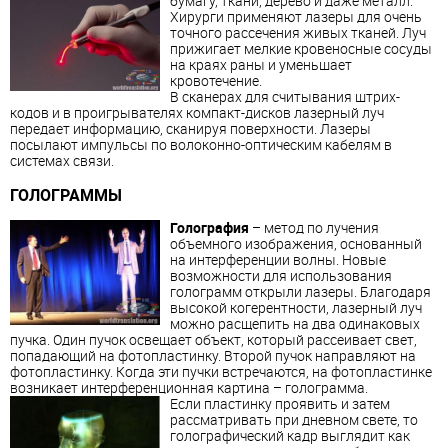
бумагу, ткани, дерево и даже металл.
Хирурги применяют лазеры для очень
точного рассечения живых тканей. Луч
прижигает мелкие кровеносные сосуды
на краях раны и уменьшает
кровотечение.
В сканерах для считывания штрих-
кодов и в проигрывателях компакт-дисков лазерный луч
передает информацию, сканируя поверхности. Лазеры
посылают импульсы по волоконно-оптическим кабелям в
системах связи.
ГОЛОГРАММЫ
Голография
– метод по лучения
объемного изображения, основанный
на интерференции волны. Новые
возможности для использования
голограмм открыли лазеры. Благодаря
высокой когерентности, лазерный луч
можно расщепить на два одинаковых
пучка. Один пучок освещает объект, который рассеивает свет,
попадающий на фотопластинку. Второй пучок направляют на
фотопластинку. Когда эти пучки встречаются, на фотопластинке
возникает интерференционная картина – голограмма.
Если пластинку проявить и затем
рассматривать при дневном свете, то
голографический кадр выглядит как